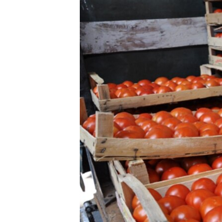
ISPRIČAJ MI
DNEVNO@RSE
SPECIJALI RSE
VIŠE OD NASLOVA
GENOCID U SREBRENICI
POPLAVE I KLIZIŠTA U BIH 2024.
TV LIBERTY
POST SCRIPTUM
MOJA EVROPA
TRI DECENIJE OD RATA U BIH
SVE KARTE DEJTONA
NASTANAK I RASPAD JUGOSLAVIJE