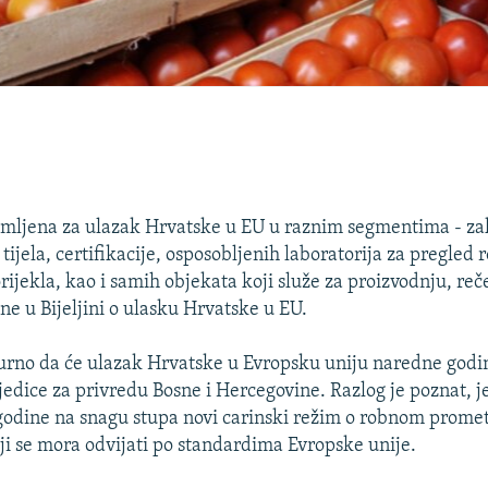
emljena za ulazak Hrvatske u EU u raznim segmentima - z
tijela, certifikacije, osposobljenih laboratorija za pregled r
orijekla, kao i samih objekata koji služe za proizvodnju, re
ne u Bijeljini o ulasku Hrvatske u EU.
gurno da će ulazak Hrvatske u Evropsku uniju naredne godi
jedice za privredu Bosne i Hercegovine. Razlog je poznat, je
godine na snagu stupa novi carinski režim o robnom promet
i se mora odvijati po standardima Evropske unije.