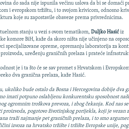
ovina do sada nije ispunila većinu uslova da bi se domaći p
kom i evropskom tržištu, i to svojom krivicom, odnosno kri
uktura koje su zapostavile obaveze prema privrednicima.
aktuelnom stanju u vezi s ovom tematikom,
Duljko Hasić
iz
ke komore BiH, kaže da skoro ništa nije učinjeno na ospos
ci specijalizovane opreme, opremanju laboratorija za kont
roizvoda, uređenju graničnih prelaza i prateće infrastruk
dnost je i ta što će se sav promet s Hrvatskom i Evropsko
preko dva granična prelaza, kaže Hasić.
u, ukoliko bude ostalo da Bosna i Hercegovina dobije dva g
mo imati potpuno oslabljenu konkurentsku sposobnost naši
og ogromnim troškova prevoza, i zbog čekanja. Kod nas se 
ti proizvoda, pogotovo životinjskog porijekla, koji je vezan
rana traži najmanje pet graničnih prelaza, i to smo argument
čini izvoza na hrvatsko tržište i tržište Evropske unije, pog