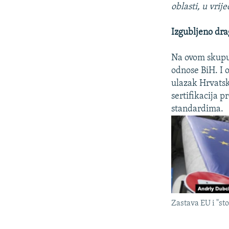
oblasti, u vri
Izgubljeno dra
Na ovom skupu
odnose BiH. I 
ulazak Hrvatsk
sertifikacija 
standardima.
Zastava EU i "st