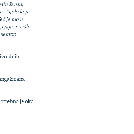
maju šansu,
e. Tijelo koje
eć je bio u
 jaja, i našli
sektor.
rivrednih
od angažmana
potrebno je oko