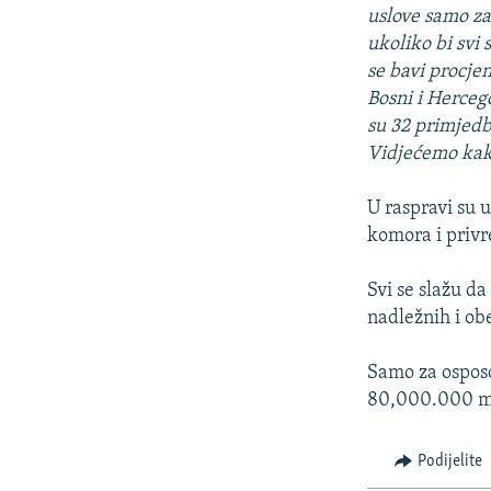
uslove samo za
ukoliko bi svi 
se bavi procjen
Bosni i Hercego
su 32 primjed
Vidjećemo kak
U raspravi su u
komora i privr
Svi se slažu da
nadležnih i ob
Samo za osposo
80,000.000 ma
Podijelite