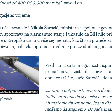
jednosti od 400,000.000 maraka“
, navodi on.
gocjeno vrijeme
 učestvovao je i
Nikola Šarović
, ministar za spoljnu trgov
on upozorava na alarmantno stanje i ukazuje da BiH nije pr
e u Evropsku uniju u više segmenata, kao što su prateće z
proizvoda, nabavka opreme i uređenje proizvodnih pogona 
Pred nama su tri mogućnosti: ispunit
pronaći nova tržišta, ili se orjentis
domaće tržište, kaže Šarović i doda
„Ja sam u potpunosti uvjeren da je
toliko vremena da sve uslove ne m
op" znak
ali možemo da krenemo. Jedan dio
možemo da stignemo. Do sada ima