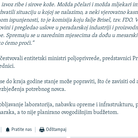
 izvoz ribe i sirove kože. Možda pčelari i možda mljekari i
shvatili situaciju u kojoj se nalazimo, a neki vjerovatno kasn
om ispunjenosti, to je komisija koju šalje Brisel, tzv. FDO. V
vini i pregledao uslove u peradarskoj industriji i proizvodnji
be. Spremaju se u narednim mjesecima da dođu u mesarski 
o ćemo proći.“
čestvovali entitetski ministri poljoprivrede, predstavnici P
ednici.
 se do kraja godine stanje može popraviti, što će zavisiti 
ezbjeđenja potrebnog novca.
bljavanje laboratorija, nabavku opreme i infrastrukturu, 
raka, a to nije planirano ovogodišnjim budžetom.
Pratite nas
Odštampaj