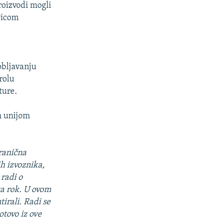
roizvodi mogli
vicom
obljavanju
rolu
ture.
m unijom
ranična
h izvoznika,
radi o
 za rok. U ovom
irali. Radi se
otovo iz ove