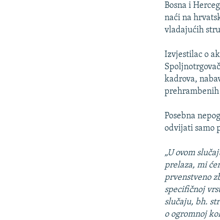
Bosna i Herceg
naći na hrvats
vladajućih str
Izvjestilac o 
Spoljnotrgovač
kadrova, nabav
prehrambenih p
Posebna nepogo
odvijati samo 
„U ovom slučaj
prelaza, mi će
prvenstveno zb
specifičnoj vrs
slučaju, bh. st
o ogromnoj koli