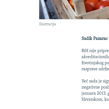
Ilustracija
Sadik Pazarac
BiH nije pripr
akreditacionih 
životinjskog p
rasprave održa
Već sada je si
negativne posl
januara 2013. 
Hrvatskom, koj