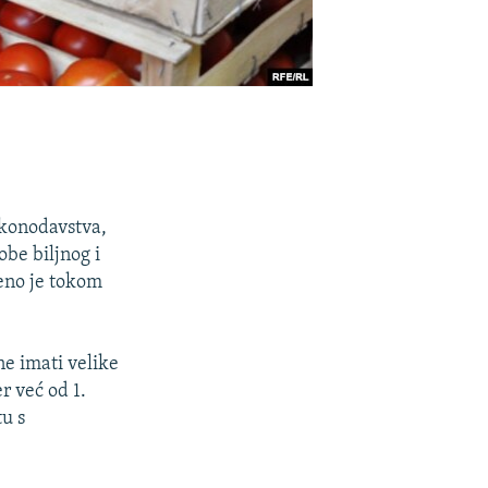
akonodavstva,
obe biljnog i
čeno je tokom
ne imati velike
r već od 1.
u s