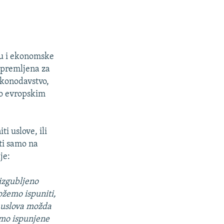
inu i ekonomske
ipremljena za
akonodavstvo,
po evropskim
i uslove, ili
ati samo na
je:
 izgubljeno
ožemo ispuniti,
 uslova možda
mo ispunjene