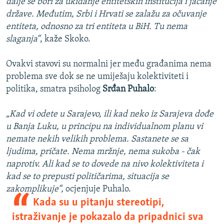
dalje se bori za ukidanje entitetskih institucija i jačanje
države. Međutim, Srbi i Hrvati se zalažu za očuvanje
entiteta, odnosno za tri entiteta u BiH. Tu nema
slaganja“
, kaže Skoko.
Ovakvi stavovi su normalni jer među građanima nema
problema sve dok se ne umiješaju kolektiviteti i
politika, smatra psiholog
Srđan Puhalo
:
„Kad vi odete u Sarajevo, ili kad neko iz Sarajeva dođe
u Banja Luku, u principu na individualnom planu vi
nemate nekih velikih problema. Sastanete se sa
ljudima, pričate. Nema mržnje, nema sukoba - čak
naprotiv. Ali kad se to dovede na nivo kolektiviteta i
kad se to prepusti političarima, situacija se
zakomplikuje“,
ocjenjuje Puhalo.
Kada su u pitanju stereotipi,
istraživanje je pokazalo da pripadnici sva