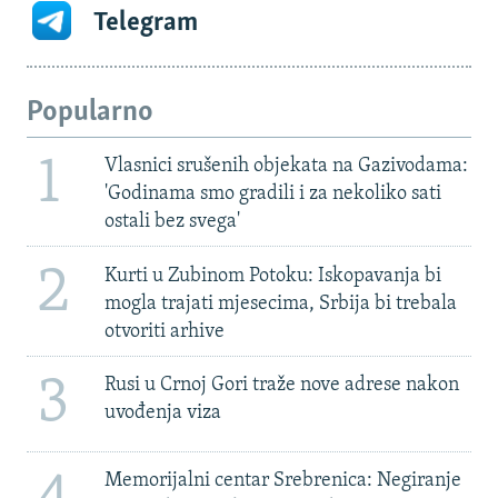
Telegram
Popularno
1
Vlasnici srušenih objekata na Gazivodama:
'Godinama smo gradili i za nekoliko sati
ostali bez svega'
2
Kurti u Zubinom Potoku: Iskopavanja bi
mogla trajati mjesecima, Srbija bi trebala
otvoriti arhive
3
Rusi u Crnoj Gori traže nove adrese nakon
uvođenja viza
Memorijalni centar Srebrenica: Negiranje