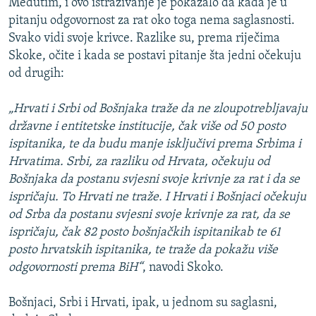
Međutim, i ovo istraživanje je pokazalo da kada je u
pitanju odgovornost za rat oko toga nema saglasnosti.
Svako vidi svoje krivce. Razlike su, prema riječima
Skoke, očite i kada se postavi pitanje šta jedni očekuju
od drugih:
„Hrvati i Srbi od Bošnjaka traže da ne zloupotrebljavaju
državne i entitetske institucije, čak više od 50 posto
ispitanika, te da budu manje isključivi prema Srbima i
Hrvatima. Srbi, za razliku od Hrvata, očekuju od
Bošnjaka da postanu svjesni svoje krivnje za rat i da se
ispričaju. To Hrvati ne traže. I Hrvati i Bošnjaci očekuju
od Srba da postanu svjesni svoje krivnje za rat, da se
ispričaju, čak 82 posto bošnjačkih ispitanikab te 61
posto hrvatskih ispitanika, te traže da pokažu više
odgovornosti prema BiH“
, navodi Skoko.
Bošnjaci, Srbi i Hrvati, ipak, u jednom su saglasni,