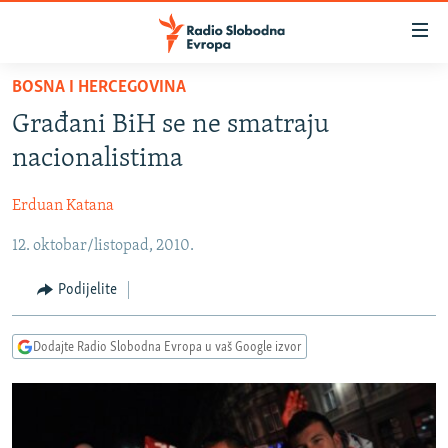
Dostupni
linkovi
Pređite
BOSNA I HERCEGOVINA
na
VIJESTI
Građani BiH se ne smatraju
glavni
BOSNA I HERCEGOVINA
sadržaj
nacionalistima
SRBIJA
Pređite
na
Erduan Katana
KOSOVO
glavnu
12. oktobar/listopad, 2010.
CRNA GORA
navigaciju
Pređite
VIZUELNO
Podijelite
na
PODCASTI
VIDEO
pretragu
Dodajte Radio Slobodna Evropa u vaš Google izvor
RAT U UKRAJINI
FOTOGALERIJE
KINA NA BALKANU
INFOGRAFIKE
RSE PRIČE IZ SVIJETA