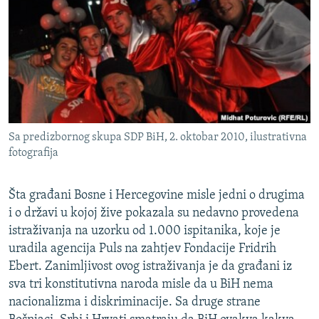
ISPRIČAJ MI
DNEVNO@RSE
SPECIJALI RSE
VIŠE OD NASLOVA
PRATITE NAS
GENOCID U SREBRENICI
Sa predizbornog skupa SDP BiH, 2. oktobar 2010, ilustrativna
POPLAVE I KLIZIŠTA U BIH 2024.
fotografija
TV LIBERTY
Sve RFE/RL stranice
POST SCRIPTUM
Šta građani Bosne i Hercegovine misle jedni o drugima
i o državi u kojoj žive pokazala su nedavno provedena
MOJA EVROPA
istraživanja na uzorku od 1.000 ispitanika, koje je
TRI DECENIJE OD RATA U BIH
uradila agencija Puls na zahtjev Fondacije Fridrih
Ebert. Zanimljivost ovog istraživanja je da građani iz
SVE KARTE DEJTONA
sva tri konstitutivna naroda misle da u BiH nema
NASTANAK I RASPAD JUGOSLAVIJE
nacionalizma i diskriminacije. Sa druge strane