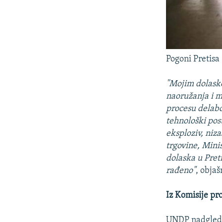
Pogoni Pretisa
''Mojim dolask
naoružanja i m
procesu delabo
tehnološki post
eksploziv, niz
trgovine, Minis
dolaska u Pret
rađeno"
, objaš
Iz Komisije pr
UNDP nadgleda