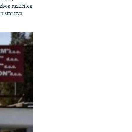
zbog različitog
inistarstva