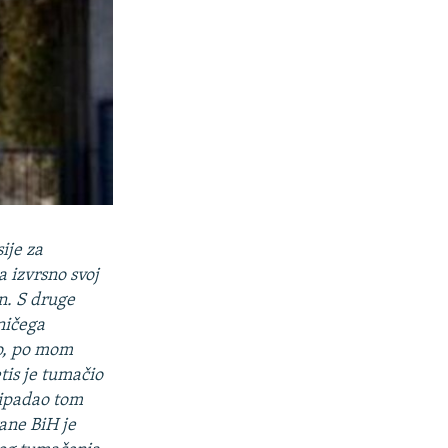
ije za
a izvrsno svoj
en. S druge
 ničega
vo, po mom
tis je tumačio
ripadao tom
ane BiH je