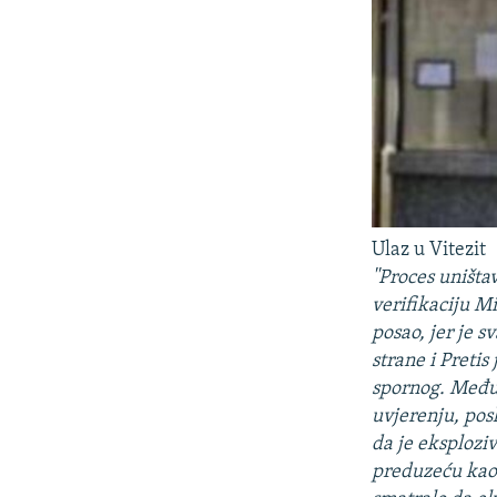
Ulaz u Vitezit
''Proces uništ
verifikaciju M
posao, jer je s
strane i Pretis
spornog. Međut
uvjerenju, pos
da je eksplozi
preduzeću kao 