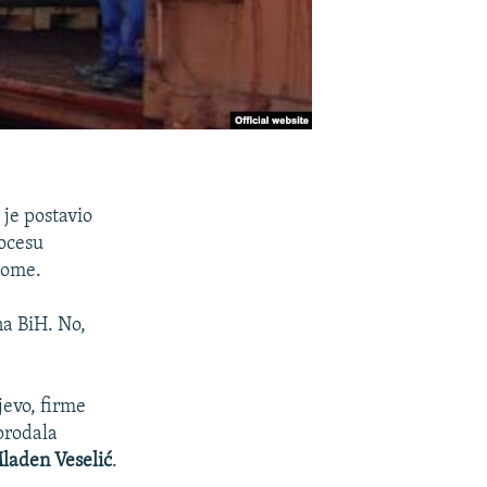
 je postavio
rocesu
 tome.
na BiH. No,
jevo, firme
prodala
laden Veselić
.