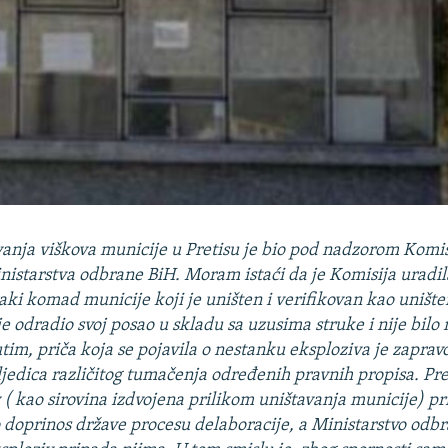
avanja viškova municije u Pretisu je bio pod nadzorom Komis
inistarstva odbrane BiH. Moram istaći da je Komisija uradil
vaki komad municije koji je uništen i verifikovan kao uništ
 je odradio svoj posao u skladu sa uzusima struke i nije bilo
im, priča koja se pojavila o nestanku eksploziva je zapra
ljedica različitog tumačenja određenih pravnih propisa. Pre
v ( kao sirovina izdvojena prilikom uništavanja municije) p
doprinos države procesu delaboracije, a Ministarstvo odbr