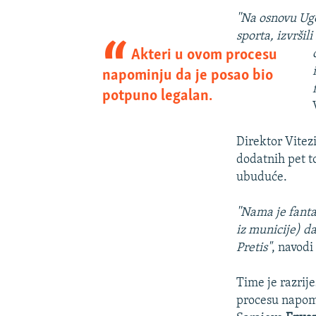
''Na osnovu Ug
sporta, izvrši
Akteri u ovom procesu
napominju da je posao bio
potpuno legalan.
Direktor Vitez
dodatnih pet to
ubuduće.
''Nama je fanta
iz municije) da
Pretis"
, navodi
Time je razrij
procesu napomi