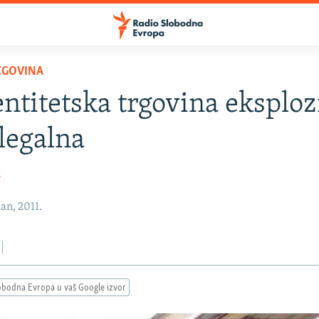
EGOVINA
titetska trgovina eksplo
 legalna
ć
an, 2011.
obodna Evropa u vaš Google izvor