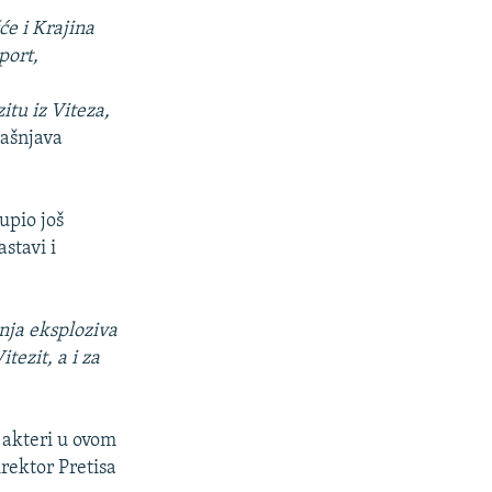
će i Krajina
port,
itu iz Viteza,
jašnjava
upio još
stavi i
anja eksploziva
tezit, a i za
 akteri u ovom
rektor Pretisa