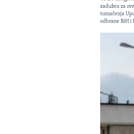
zadužen za ove
tumačenja Upust
odbrane BiH i P