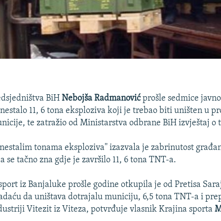
edsjedništva BiH
Nebojša Radmanović
prošle sedmice javno
 nestalo 11, 6 tona eksploziva koji je trebao biti uništen u p
nicije, te zatražio od Ministarstva odbrane BiH izvještaj o
''nestalim tonama eksploziva'' izazvala je zabrinutost građa
da se tačno zna gdje je završilo 11, 6 tona TNT-a.
sport iz Banjaluke prošle godine otkupila je od Pretisa Sara
zadaću da uništava dotrajalu municiju, 6,5 tona TNT-a i pre
striji Vitezit iz Viteza, potvrđuje vlasnik Krajina sporta
M