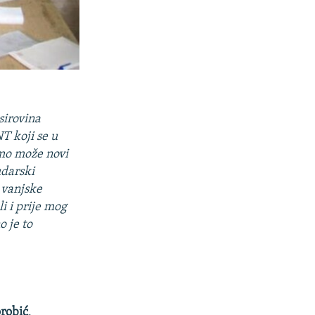
sirovina
T koji se u
amo može novi
udarski
 vanjske
li i prije mog
 je to
orobić
,