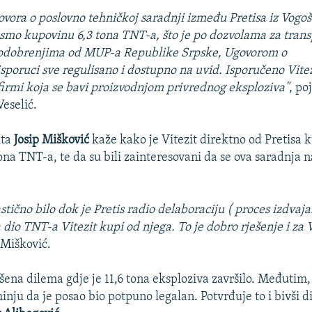
ovora o poslovno tehničkoj saradnji između Pretisa iz Vogoš
li smo kupovinu 6,3 tona TNT-a, što je po dozvolama za trans
odobrenjima od MUP-a Republike Srpske, Ugovorom o
isporuci sve regulisano i dostupno na uvid. Isporučeno Vitez
firmi koja se bavi proizvodnjom privrednog eksploziva"
, po
Veselić.
ita
Josip Mišković
kaže kako je Vitezit direktno od Pretisa k
na TNT-a, te da su bili zainteresovani da se ova saradnja na
stično bilo dok je Pretis radio delaboraciju ( proces izdvaj
 dio TNT-a Vitezit kupi od njega. To je dobro rješenje i za Vi
 Mišković.
ešena dilema gdje je 11,6 tona eksploziva završilo. Međutim,
nju da je posao bio potpuno legalan. Potvrđuje to i bivši di