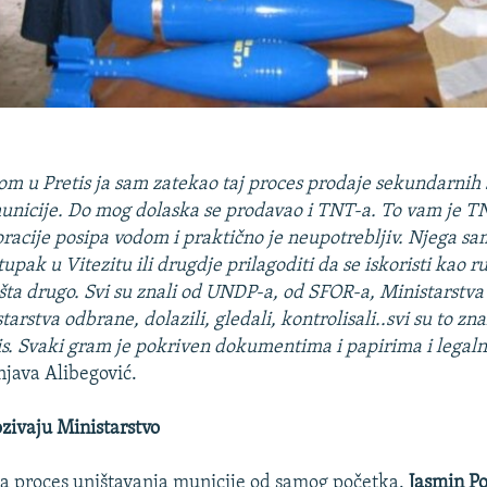
om u Pretis ja sam zatekao taj proces prodaje sekundarnih 
unicije. Do mog dolaska se prodavao i TNT-a. To vam je TN
racije posipa vodom i praktično je neupotrebljiv. Njega s
upak u Vitezitu ili drugdje prilagoditi da se iskoristi kao r
ašta drugo. Svi su znali od UNDP-a, od SFOR-a, Ministarstva
tarstva odbrane, dolazili, gledali, kontrolisali..svi su to zna
is. Svaki gram je pokriven dokumentima i papirima i legalno
njava Alibegović.
ozivaju Ministarstvo
 proces uništavanja municije od samog početka.
Jasmin P