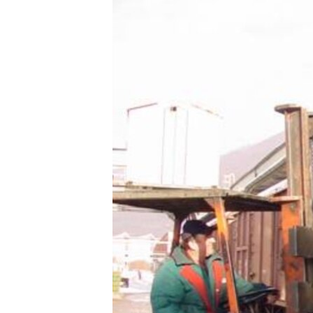
ISPRIČAJ MI
DNEVNO@RSE
SPECIJALI RSE
VIŠE OD NASLOVA
GENOCID U SREBRENICI
POPLAVE I KLIZIŠTA U BIH 2024.
TV LIBERTY
POST SCRIPTUM
MOJA EVROPA
TRI DECENIJE OD RATA U BIH
SVE KARTE DEJTONA
NASTANAK I RASPAD JUGOSLAVIJE