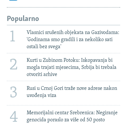
Popularno
1
Vlasnici srušenih objekata na Gazivodama:
'Godinama smo gradili i za nekoliko sati
ostali bez svega'
2
Kurti u Zubinom Potoku: Iskopavanja bi
mogla trajati mjesecima, Srbija bi trebala
otvoriti arhive
3
Rusi u Crnoj Gori traže nove adrese nakon
uvođenja viza
4
Memorijalni centar Srebrenica: Negiranje
genocida poraslo za više od 50 posto