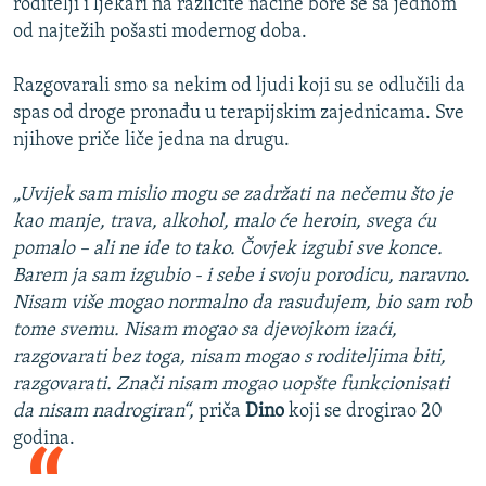
roditelji i ljekari na različite načine bore se sa jednom
od najtežih pošasti modernog doba.
Razgovarali smo sa nekim od ljudi koji su se odlučili da
spas od droge pronađu u terapijskim zajednicama. Sve
njihove priče liče jedna na drugu.
„Uvijek sam mislio mogu se zadržati na nečemu što je
kao manje, trava, alkohol, malo će heroin, svega ću
pomalo – ali ne ide to tako. Čovjek izgubi sve konce.
Barem ja sam izgubio - i sebe i svoju porodicu, naravno.
Nisam više mogao normalno da rasuđujem, bio sam rob
tome svemu. Nisam mogao sa djevojkom izaći,
razgovarati bez toga, nisam mogao s roditeljima biti,
razgovarati. Znači nisam mogao uopšte funkcionisati
da nisam nadrogiran“,
priča
Dino
koji se drogirao 20
godina.