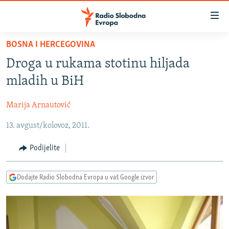
Dostupni
linkovi
Pređite
BOSNA I HERCEGOVINA
na
VIJESTI
Droga u rukama stotinu hiljada
glavni
BOSNA I HERCEGOVINA
sadržaj
mladih u BiH
SRBIJA
Pređite
na
Marija Arnautović
KOSOVO
glavnu
13. avgust/kolovoz, 2011.
CRNA GORA
navigaciju
Pređite
VIZUELNO
Podijelite
na
PODCASTI
VIDEO
pretragu
Dodajte Radio Slobodna Evropa u vaš Google izvor
RAT U UKRAJINI
FOTOGALERIJE
KINA NA BALKANU
INFOGRAFIKE
RSE PRIČE IZ SVIJETA