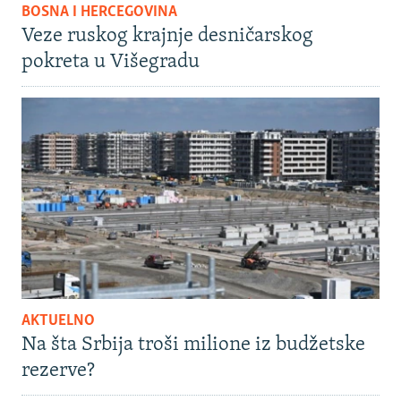
BOSNA I HERCEGOVINA
Veze ruskog krajnje desničarskog
pokreta u Višegradu
AKTUELNO
Na šta Srbija troši milione iz budžetske
rezerve?