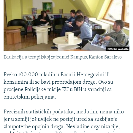
ISPRIČAJ MI
DNEVNO@RSE
SPECIJALI RSE
VIŠE OD NASLOVA
PRATITE NAS
GENOCID U SREBRENICI
Edukacija u terapijskoj zajednici Kampus, Kanton Sarajevo
POPLAVE I KLIZIŠTA U BIH 2024.
TV LIBERTY
Sve RFE/RL stranice
Preko 100.000 mladih u Bosni i Hercegovini ili
POST SCRIPTUM
konzumira ili se bavi preprodajom droge. Ovo su
procjene Policijske misije EU u BiH u saradnji sa
MOJA EVROPA
entitetskim policijama.
TRI DECENIJE OD RATA U BIH
Preciznih statističkih podataka, međutim, nema niko
SVE KARTE DEJTONA
jer u zemlji još uvijek ne postoji ured za suzbijanje
NASTANAK I RASPAD JUGOSLAVIJE
zloupoterbe opojnih droga. Nevladine organizacije,