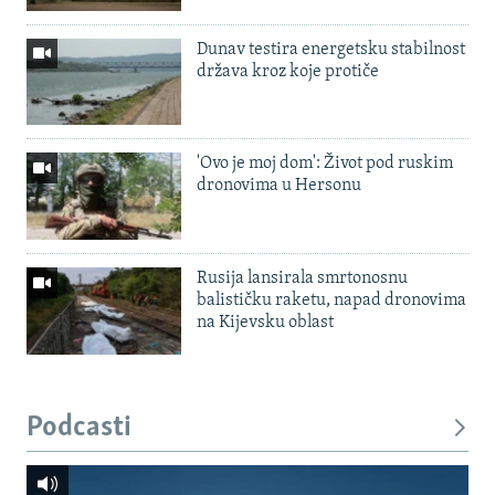
Dunav testira energetsku stabilnost
država kroz koje protiče
'Ovo je moj dom': Život pod ruskim
dronovima u Hersonu
Rusija lansirala smrtonosnu
balističku raketu, napad dronovima
na Kijevsku oblast
Podcasti