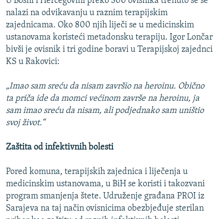
U Bosni i Hercegovini preko 300 ovisnika trenuto se se
nalazi na odvikavanju u raznim terapijskim
zajednicama. Oko 800 njih liječi se u medicinskim
ustanovama koristeći metadonsku terapiju. Igor Lončar
bivši je ovisnik i tri godine boravi u Terapijskoj zajednci
KS u Rakovici:
„Imao sam sreću da nisam završio na heroinu. Obično
ta priča ide da momci većinom završe na heroinu, ja
sam imao sreću da nisam, ali podjednako sam uništio
svoj život.“
Zaštita od infektivnih bolesti
Pored komuna, terapijskih zajednica i liječenja u
medicinskim ustanovama, u BiH se koristi i takozvani
program smanjenja štete. Udruženje građana PROI iz
Sarajeva na taj način ovisnicima obezbjeđuje sterilan