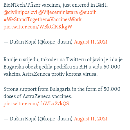
BioNTech/Pfizer vaccines, just entered in B&H.
@civilniposlovi
@Vijeceministara
@eubih
#WeStandTogether
#VaccinesWork
pic.twitter.com/WBkGlKKkgW
— Dušan Kojić (@kojic_dusan)
August 11, 2021
Ranije u srijedu, također na Twitteru objavio je i da je
Bugarska obezbijedila podršku za BiH u vidu 50.000
vakcina AstraZeneca protiv korona virusa.
Strong support from Bulagaria in the form of 50.000
doses of AstraZeneca vaccines.
pic.twitter.com/rhWLx27kQS
— Dušan Kojić (@kojic_dusan)
August 11, 2021