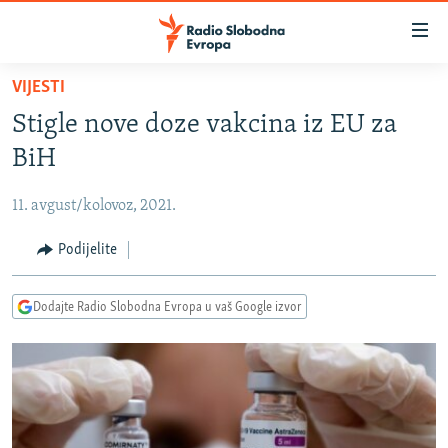
Dostupni
linkovi
Pređite
VIJESTI
na
VIJESTI
Stigle nove doze vakcina iz EU za
glavni
BOSNA I HERCEGOVINA
sadržaj
BiH
SRBIJA
Pređite
na
11. avgust/kolovoz, 2021.
KOSOVO
glavnu
CRNA GORA
Podijelite
navigaciju
Pređite
VIZUELNO
na
Dodajte Radio Slobodna Evropa u vaš Google izvor
PODCASTI
VIDEO
pretragu
RAT U UKRAJINI
FOTOGALERIJE
KINA NA BALKANU
INFOGRAFIKE
RSE PRIČE IZ SVIJETA