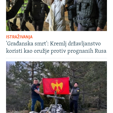
ISTRAŽIVANJA
'Građanska smrt': Kremlj državljanstvo
koristi kao oružje protiv prognanih Rusa