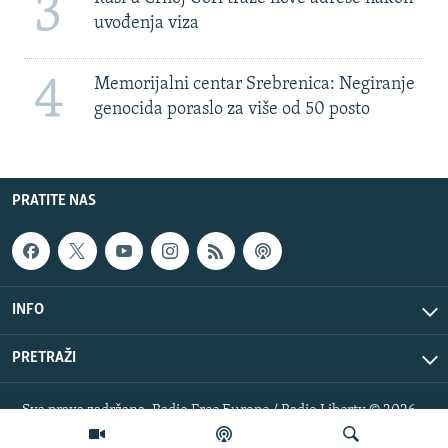
3
uvođenja viza
4
Memorijalni centar Srebrenica: Negiranje
genocida poraslo za više od 50 posto
PRATITE NAS
INFO
PRETRAŽI
Sva prava zadržana. Radio Free Europe / Radio Liberty © 2026
RFE/RL, Inc.