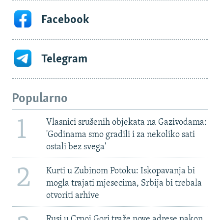
Facebook
Telegram
Popularno
1
Vlasnici srušenih objekata na Gazivodama:
'Godinama smo gradili i za nekoliko sati
ostali bez svega'
2
Kurti u Zubinom Potoku: Iskopavanja bi
mogla trajati mjesecima, Srbija bi trebala
otvoriti arhive
Rusi u Crnoj Gori traže nove adrese nakon