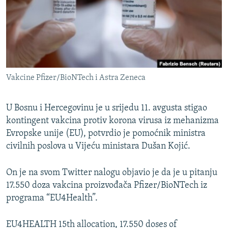
ISPRIČAJ MI
DNEVNO@RSE
SPECIJALI RSE
VIŠE OD NASLOVA
PRATITE NAS
Vakcine Pfizer/BioNTech i Astra Zeneca
GENOCID U SREBRENICI
POPLAVE I KLIZIŠTA U BIH 2024.
U Bosnu i Hercegovinu je u srijedu 11. avgusta stigao
TV LIBERTY
kontingent vakcina protiv korona virusa iz mehanizma
Sve RFE/RL stranice
Evropske unije (EU), potvrdio je pomoćnik ministra
POST SCRIPTUM
civilnih poslova u Vijeću ministara Dušan Kojić.
MOJA EVROPA
On je na svom Twitter nalogu objavio je da je u pitanju
TRI DECENIJE OD RATA U BIH
17.550 doza vakcina proizvođača Pfizer/BioNTech iz
SVE KARTE DEJTONA
programa “EU4Health”.
NASTANAK I RASPAD JUGOSLAVIJE
EU4HEALTH 15th allocation, 17.550 doses of