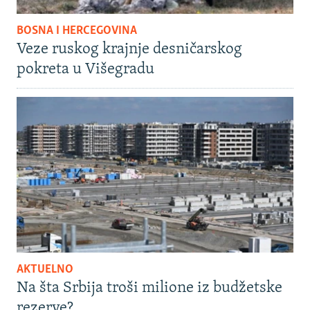
BOSNA I HERCEGOVINA
Veze ruskog krajnje desničarskog
pokreta u Višegradu
AKTUELNO
Na šta Srbija troši milione iz budžetske
rezerve?