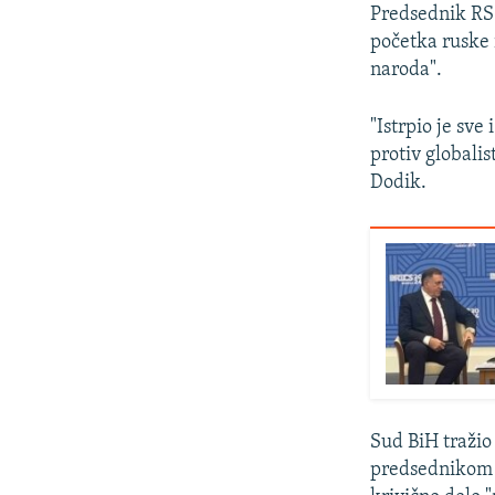
Predsednik RS 
početka ruske i
naroda".
"Istrpio je sve
protiv globali
Dodik.
Sud BiH tražio
predsednikom 