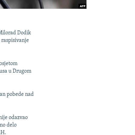
Milorad Dodik
 raspisivanje
posjetom
Rusa u Drugom
 Dan pobede nad
nije odazvao
čno delo
iH.