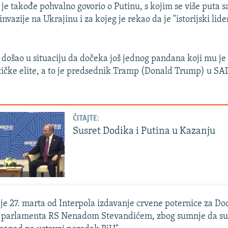
je takođe pohvalno govorio o Putinu, s kojim se više puta s
nvazije na Ukrajinu i za kojeg je rekao da je "istorijski lid
 i došao u situaciju da dočeka još jednog pandana koji mu je
stičke elite, a to je predsednik Tramp (Donald Trump) u SAD
ČITAJTE:
Susret Dodika i Putina u Kazanju
 je 27. marta od Interpola izdavanje crvene poternice za Do
parlamenta RS Nenadom Stevandićem, zbog sumnje da su 