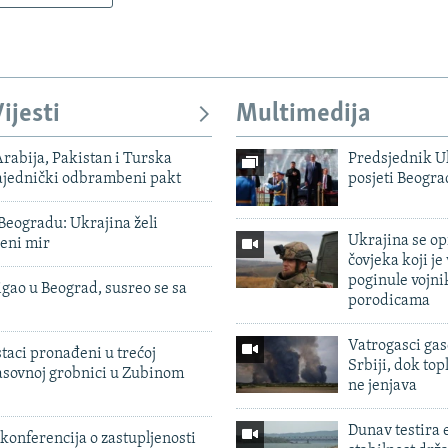
ijesti
Multimedija
rabija, Pakistan i Turska
Predsjednik U
zajednički odbrambeni pakt
posjeti Beogr
Beogradu: Ukrajina želi
Ukrajina se op
veni mir
čovjeka koji je
poginule vojni
igao u Beograd, susreo se sa
porodicama
Vatrogasci gas
taci pronađeni u trećoj
Srbiji, dok topl
sovnoj grobnici u Zubinom
ne jenjava
Dunav testira
konferencija o zastupljenosti