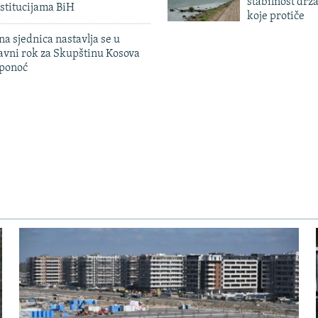
stabilnost drž
stitucijama BiH
koje protiče
na sjednica nastavlja se u
avni rok za Skupštinu Kosova
 ponoć