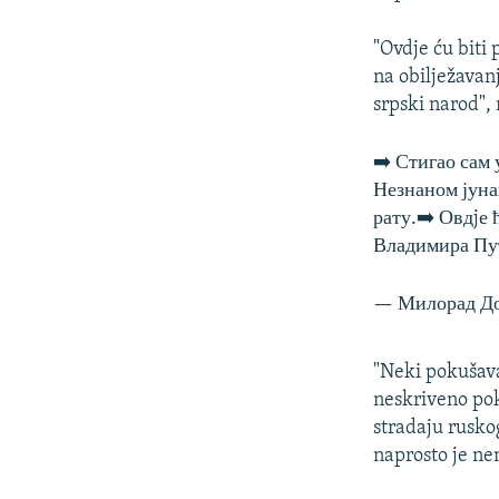
"Ovdje ću biti
na obilježavan
srpski narod",
➡️ Стигао сам
Незнаном јуна
рату.➡️ Овдjе 
Владимира Пу
— Милорад До
"Neki pokušavaj
neskriveno poku
stradaju rusko
naprosto je ne