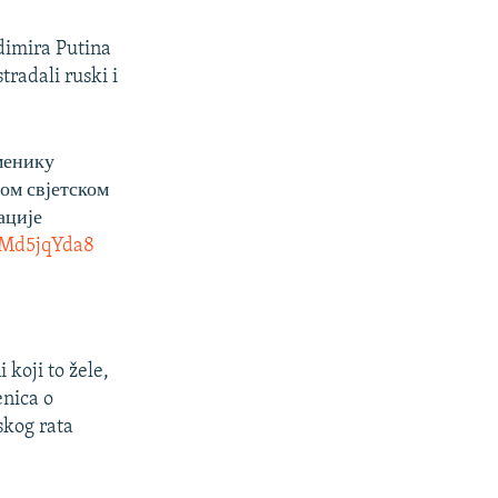
dimira Putina
radali ruski i
менику
ом свјетском
ације
CMd5jqYda8
 koji to žele,
enica o
skog rata