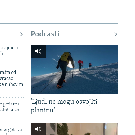
Podcasti
krajine u
adu
rašta od
 vraćao
ke njihovim
'Ljudi ne mogu osvojiti
e požare u
planinu'
otni talas
 energetsku