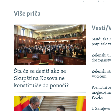
Više priča
Vesti/V
Saudijska A
potpisale 
Zelenski u 
dostojanst
Šta će se desiti ako se
Zelenski st
Vučićem
Skupština Kosova ne
konstituiše do ponoći?
Posmrtni os
mogućoj ma
Potoku
U Sarajevu 