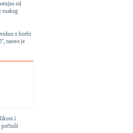
astajao od
er ruskog
 važan u borbi
", naveo je
dikom i
počinili