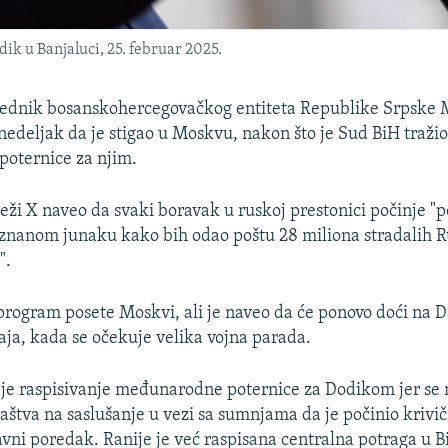
k u Banjaluci, 25. februar 2025.
sednik bosanskohercegovačkog entiteta Republike Srpske 
onedeljak da je stigao u Moskvu, nakon što je Sud BiH tražio
oternice za njim.
eži X naveo da svaki boravak u ruskoj prestonici počinje "
nanom junaku kako bih odao poštu 28 miliona stradalih 
".
program posete Moskvi, ali je naveo da će ponovo doći na
ja, kada se očekuje velika vojna parada.
 je raspisivanje međunarodne poternice za Dodikom jer se 
aštva na saslušanje u vezi sa sumnjama da je počinio krivi
vni poredak. Ranije je već raspisana centralna potraga u B