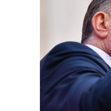
ISPRIČAJ MI
DNEVNO@RSE
SPECIJALI RSE
VIŠE OD NASLOVA
GENOCID U SREBRENICI
POPLAVE I KLIZIŠTA U BIH 2024.
TV LIBERTY
POST SCRIPTUM
MOJA EVROPA
TRI DECENIJE OD RATA U BIH
SVE KARTE DEJTONA
NASTANAK I RASPAD JUGOSLAVIJE