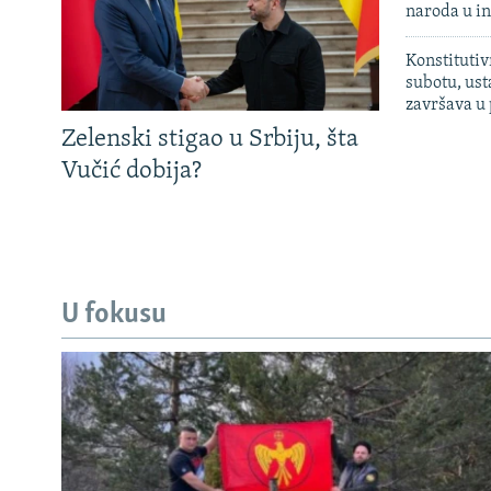
naroda u in
Konstitutiv
subotu, ust
završava u
Zelenski stigao u Srbiju, šta
Vučić dobija?
U fokusu