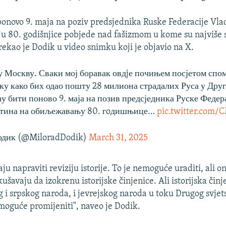
 ponovo 9. maja na poziv predsjednika Ruske Federacije Vla
ju 80. godišnjice pobjede nad fašizmom u kome su najviše st
 rekao je Dodik u video snimku koji je objavio na X.
 у Москву. Сваки мој боравак овдjе почињем посјетом спо
ку како бих одао пошту 28 милиона страдалих Руса у Друг
ћу бити поново 9. маја на позив предсједника Руске Федер
тина на обиљежавању 80. гoдишњице…
pic.twitter.com/
дик (@MiloradDodik)
March 31, 2025
u napraviti reviziju istorije. To je nemoguće uraditi, ali oni
šavaju da izokrenu istorijske činjenice. Ali istorijska činj
g i srpskog naroda, i jevrejskog naroda u toku Drugog svjet
moguće promijeniti", naveo je Dodik.