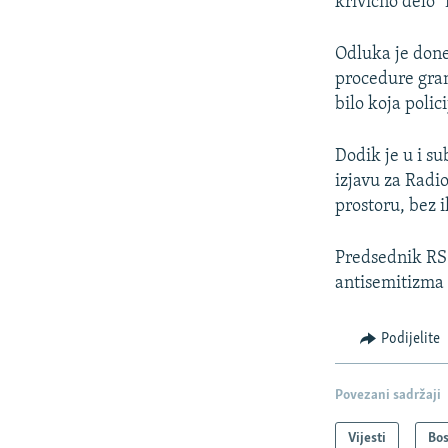
krivično delo 
Odluka je done
procedure gran
bilo koja polic
Dodik je u i su
izjavu za Radi
prostoru, bez i
Predsednik RS 
antisemitizma 
Podijelite
Povezani sadržaji
Vijesti
Bos