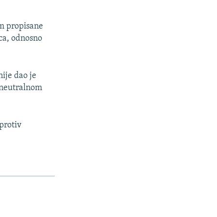
om propisane
ica, odnosno
nije dao je
u neutralnom
protiv