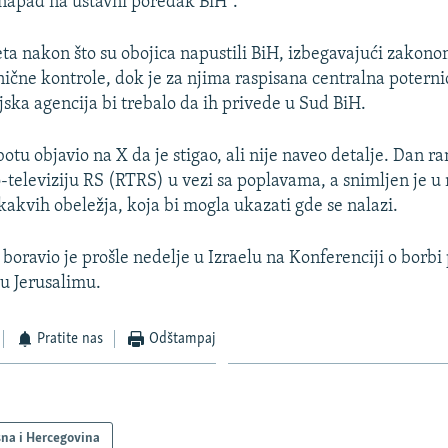
"napad na ustavni poredak BiH".
ta nakon što su obojica napustili BiH, izbegavajući zakon
ične kontrole, dok je za njima raspisana centralna potern
ijska agencija bi trebalo da ih privede u Sud BiH.
botu objavio na X da je stigao, ali nije naveo detalje. Dan ra
o-televiziju RS (RTRS) u vezi sa poplavama, a snimljen je 
kakvih obeležja, koja bi mogla ukazati gde se nalazi.
boravio je prošle nedelje u Izraelu na Konferenciji o borbi 
u Jerusalimu.
Pratite nas
Odštampaj
na i Hercegovina