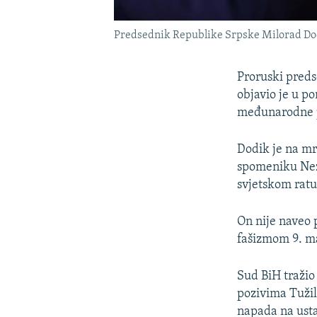
Predsednik Republike Srpske Milorad Dodi
Proruski pred
objavio je u p
međunarodne p
Dodik je na mr
spomeniku Nez
svjetskom ratu
On nije naveo 
fašizmom 9. ma
Sud BiH tražio
pozivima Tužil
napada na usta