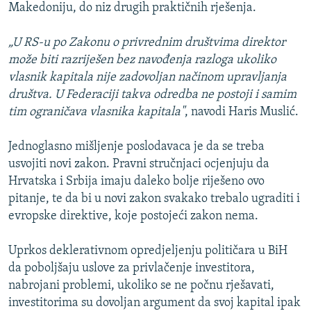
Makedoniju, do niz drugih praktičnih rješenja.
„U RS-u po Zakonu o privrednim društvima direktor
može biti razriješen bez navođenja razloga ukoliko
vlasnik kapitala nije zadovoljan načinom upravljanja
društva. U Federaciji takva odredba ne postoji i samim
tim ograničava vlasnika kapitala"
, navodi Haris Muslić.
Jednoglasno mišljenje poslodavaca je da se treba
usvojiti novi zakon. Pravni stručnjaci ocjenjuju da
Hrvatska i Srbija imaju daleko bolje riješeno ovo
pitanje, te da bi u novi zakon svakako trebalo ugraditi i
evropske direktive, koje postojeći zakon nema.
Uprkos deklerativnom opredjeljenju političara u BiH
da poboljšaju uslove za privlačenje investitora,
nabrojani problemi, ukoliko se ne počnu rješavati,
investitorima su dovoljan argument da svoj kapital ipak