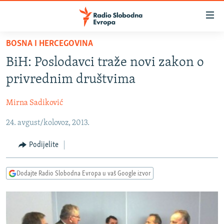
Dostupni
linkovi
Pređite
BOSNA I HERCEGOVINA
na
VIJESTI
BiH: Poslodavci traže novi zakon o
glavni
BOSNA I HERCEGOVINA
sadržaj
privrednim društvima
SRBIJA
Pređite
na
Mirna Sadiković
KOSOVO
glavnu
24. avgust/kolovoz, 2013.
CRNA GORA
navigaciju
Pređite
VIZUELNO
Podijelite
na
PODCASTI
VIDEO
pretragu
Dodajte Radio Slobodna Evropa u vaš Google izvor
RAT U UKRAJINI
FOTOGALERIJE
KINA NA BALKANU
INFOGRAFIKE
RSE PRIČE IZ SVIJETA