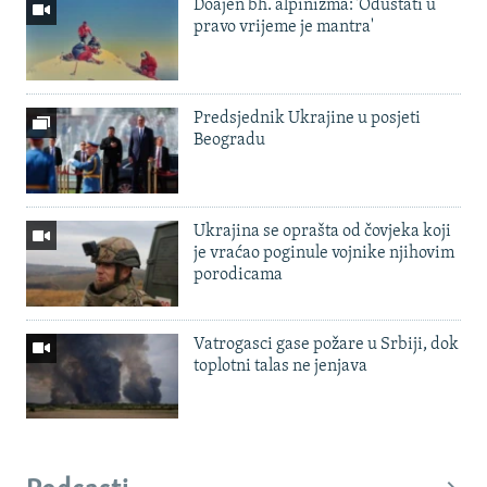
Doajen bh. alpinizma: 'Odustati u
pravo vrijeme je mantra'
Predsjednik Ukrajine u posjeti
Beogradu
Ukrajina se oprašta od čovjeka koji
je vraćao poginule vojnike njihovim
porodicama
Vatrogasci gase požare u Srbiji, dok
toplotni talas ne jenjava