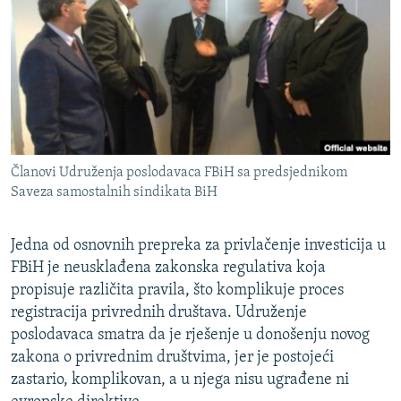
ISPRIČAJ MI
DNEVNO@RSE
SPECIJALI RSE
VIŠE OD NASLOVA
PRATITE NAS
GENOCID U SREBRENICI
Članovi Udruženja poslodavaca FBiH sa predsjednikom
POPLAVE I KLIZIŠTA U BIH 2024.
Saveza samostalnih sindikata BiH
TV LIBERTY
Sve RFE/RL stranice
POST SCRIPTUM
Jedna od osnovnih prepreka za privlačenje investicija u
FBiH je neusklađena zakonska regulativa koja
MOJA EVROPA
propisuje različita pravila, što komplikuje proces
TRI DECENIJE OD RATA U BIH
registracija privrednih društava. Udruženje
poslodavaca smatra da je rješenje u donošenju novog
SVE KARTE DEJTONA
zakona o privrednim društvima, jer je postojeći
NASTANAK I RASPAD JUGOSLAVIJE
zastario, komplikovan, a u njega nisu ugrađene ni