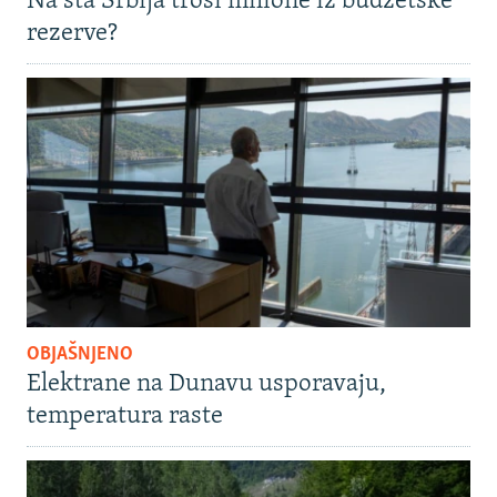
Na šta Srbija troši milione iz budžetske
rezerve?
OBJAŠNJENO
Elektrane na Dunavu usporavaju,
temperatura raste