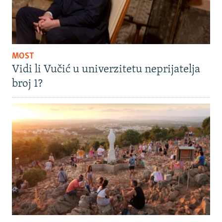
MOST
Vidi li Vučić u univerzitetu neprijatelja
broj 1?