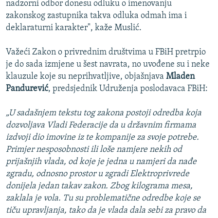
nadzorni odbor donesu odluku o imenovanju
zakonskog zastupnika takva odluka odmah ima i
deklaraturni karakter", kaže Muslić.
Važeći Zakon o privrednim društvima u FBiH pretrpio
je do sada izmjene u šest navrata, no uvođene su i neke
klauzule koje su neprihvatljive, objašnjava
Mladen
Pandurević
, predsjednik Udruženja poslodavaca FBiH:
„U sadašnjem tekstu tog zakona postoji odredba koja
dozvoljava Vladi Federacije da u državnim firmama
izdvoji dio imovine iz te kompanije za svoje potrebe.
Primjer nesposobnosti ili loše namjere nekih od
prijašnjih vlada, od koje je jedna u namjeri da nađe
zgradu, odnosno prostor u zgradi Elektroprivrede
donijela jedan takav zakon. Zbog kilograma mesa,
zaklala je vola. Tu su problematične odredbe koje se
tiču upravljanja, tako da je vlada dala sebi za pravo da