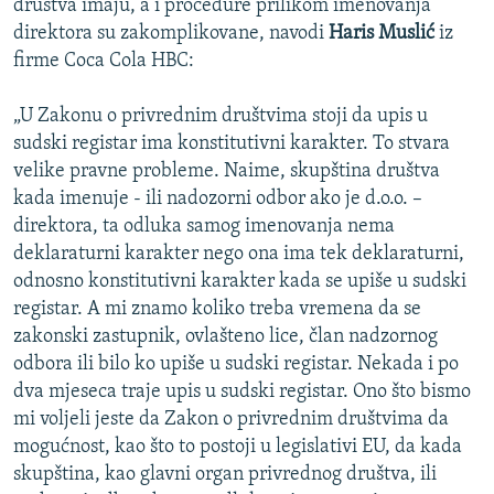
društva imaju, a i procedure prilikom imenovanja
direktora su zakomplikovane, navodi
Haris Muslić
iz
firme Coca Cola HBC:
„U Zakonu o privrednim društvima stoji da upis u
sudski registar ima konstitutivni karakter. To stvara
velike pravne probleme. Naime, skupština društva
kada imenuje - ili nadozorni odbor ako je d.o.o. –
direktora, ta odluka samog imenovanja nema
deklaraturni karakter nego ona ima tek deklaraturni,
odnosno konstitutivni karakter kada se upiše u sudski
registar. A mi znamo koliko treba vremena da se
zakonski zastupnik, ovlašteno lice, član nadzornog
odbora ili bilo ko upiše u sudski registar. Nekada i po
dva mjeseca traje upis u sudski registar. Ono što bismo
mi voljeli jeste da Zakon o privrednim društvima da
mogućnost, kao što to postoji u legislativi EU, da kada
skupština, kao glavni organ privrednog društva, ili