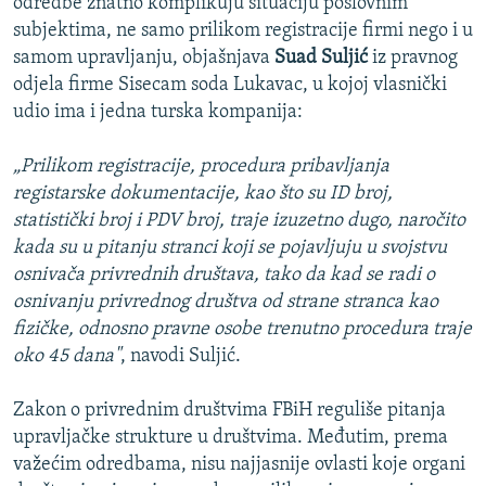
odredbe znatno komplikuju situaciju poslovnim
subjektima, ne samo prilikom registracije firmi nego i u
samom upravljanju, objašnjava
Suad Suljić
iz pravnog
odjela firme Sisecam soda Lukavac, u kojoj vlasnički
udio ima i jedna turska kompanija:
„Prilikom registracije, procedura pribavljanja
registarske dokumentacije, kao što su ID broj,
statistički broj i PDV broj, traje izuzetno dugo, naročito
kada su u pitanju stranci koji se pojavljuju u svojstvu
osnivača privrednih društava, tako da kad se radi o
osnivanju privrednog društva od strane stranca kao
fizičke, odnosno pravne osobe trenutno procedura traje
oko 45 dana"
, navodi Suljić.
Zakon o privrednim društvima FBiH reguliše pitanja
upravljačke strukture u društvima. Međutim, prema
važećim odredbama, nisu najjasnije ovlasti koje organi