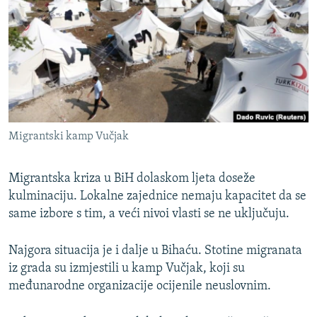
ISPRIČAJ MI
DNEVNO@RSE
SPECIJALI RSE
VIŠE OD NASLOVA
PRATITE NAS
GENOCID U SREBRENICI
Migrantski kamp Vučjak
POPLAVE I KLIZIŠTA U BIH 2024.
TV LIBERTY
Sve RFE/RL stranice
Migrantska kriza u BiH dolaskom ljeta doseže
POST SCRIPTUM
kulminaciju. Lokalne zajednice nemaju kapacitet da se
same izbore s tim, a veći nivoi vlasti se ne uključuju.
MOJA EVROPA
TRI DECENIJE OD RATA U BIH
Najgora situacija je i dalje u Bihaću. Stotine migranata
iz grada su izmjestili u kamp Vučjak, koji su
SVE KARTE DEJTONA
međunarodne organizacije ocijenile neuslovnim.
NASTANAK I RASPAD JUGOSLAVIJE