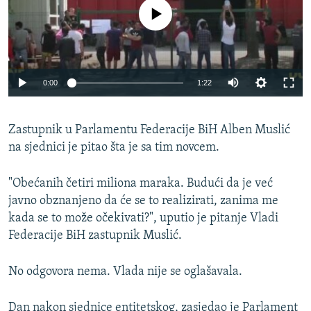
No media source currently available
0:00
1:22
Zastupnik u Parlamentu Federacije BiH Alben Muslić
na sjednici je pitao šta je sa tim novcem.
"Obećanih četiri miliona maraka. Budući da je već
javno obznanjeno da će se to realizirati, zanima me
kada se to može očekivati?", uputio je pitanje Vladi
Federacije BiH zastupnik Muslić.
No odgovora nema. Vlada nije se oglašavala.
Dan nakon sjednice entitetskog, zasjedao je Parlament