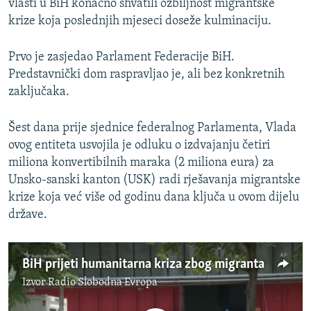
vlasti u BiH konačno shvatili ozbiljnost migrantske
krize koja poslednjih mjeseci doseže kulminaciju.
Prvo je zasjedao Parlament Federacije BiH.
Predstavnički dom raspravljao je, ali bez konkretnih
zaključaka.
Šest dana prije sjednice federalnog Parlamenta, Vlada
ovog entiteta usvojila je odluku o izdvajanju četiri
miliona konvertibilnih maraka (2 miliona eura) za
Unsko-sanski kanton (USK) radi rješavanja migrantske
krize koja već više od godinu dana ključa u ovom dijelu
države.
BiH prijeti humanitarna kriza zbog migranta
Izvor
Radio Slobodna Evropa