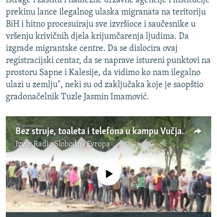
istrage i zaštitu i nadležne državne agencije i institucije
prekinu lance ilegalnog ulaska migranata na teritoriju
BiH i hitno procesuiraju sve izvršioce i saučesnike u
vršenju krivičnih djela krijumčarenja ljudima. Da
izgrade migrantske centre. Da se dislocira ovaj
registracijski centar, da se naprave istureni punktovi na
prostoru Sapne i Kalesije, da vidimo ko nam ilegalno
ulazi u zemlju", neki su od zaključaka koje je saopštio
gradonačelnik Tuzle Jasmin Imamović.
Bez struje, toaleta i telefona u kampu Vučjak
Izvor
Radio Slobodna Evropa
No media source currently available