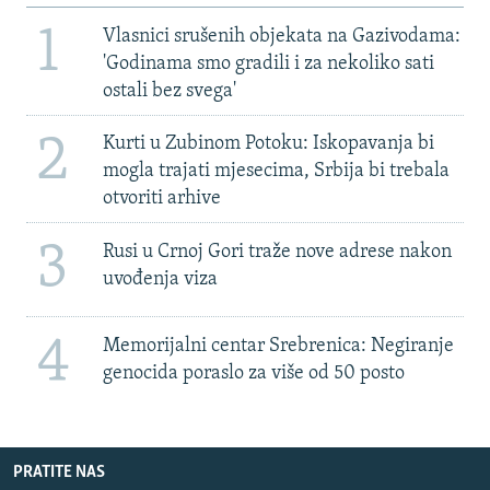
1
Vlasnici srušenih objekata na Gazivodama:
'Godinama smo gradili i za nekoliko sati
ostali bez svega'
2
Kurti u Zubinom Potoku: Iskopavanja bi
mogla trajati mjesecima, Srbija bi trebala
otvoriti arhive
3
Rusi u Crnoj Gori traže nove adrese nakon
uvođenja viza
4
Memorijalni centar Srebrenica: Negiranje
genocida poraslo za više od 50 posto
PRATITE NAS