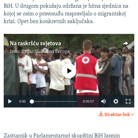
BiH. U drugom pokušaju održana je hitna sjednica na
kojoj se osim o pravosuđu raspravljalo o migrantskoj
krizi. Opet bez konkretnih zaključaka.
Na raskršću svjetova
Izvor
Radio Slobodna Evropa
No media source currently available
0:00
0:05:57
Direktan link
Zastupnik u Parlamentarnoj skupštini BiH Jasmin