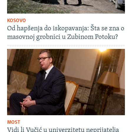
KOSOVO
Od hapšenja do iskopavanja: Šta se zna o
masovnoj grobnici u Zubinom Potoku?
MOST
Vidi li Vučić u univerzitetu neprijatelja