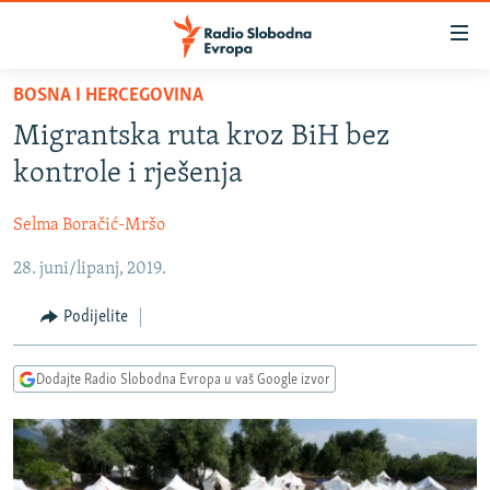
Dostupni
linkovi
Pređite
BOSNA I HERCEGOVINA
na
VIJESTI
Migrantska ruta kroz BiH bez
glavni
BOSNA I HERCEGOVINA
sadržaj
kontrole i rješenja
SRBIJA
Pređite
na
Selma Boračić-Mršo
KOSOVO
glavnu
28. juni/lipanj, 2019.
CRNA GORA
navigaciju
Pređite
VIZUELNO
Podijelite
na
PODCASTI
VIDEO
pretragu
Dodajte Radio Slobodna Evropa u vaš Google izvor
RAT U UKRAJINI
FOTOGALERIJE
KINA NA BALKANU
INFOGRAFIKE
RSE PRIČE IZ SVIJETA