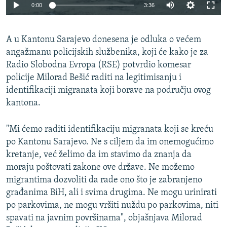
0:00
3:36
A u Kantonu Sarajevo donesena je odluka o većem
angažmanu policijskih službenika, koji će kako je za
Radio Slobodna Evropa (RSE) potvrdio komesar
policije Milorad Bešić raditi na legitimisanju i
identifikaciji migranata koji borave na području ovog
kantona.
"Mi ćemo raditi identifikaciju migranata koji se kreću
po Kantonu Sarajevo. Ne s ciljem da im onemogućimo
kretanje, već želimo da im stavimo da znanja da
moraju poštovati zakone ove države. Ne možemo
migrantima dozvoliti da rade ono što je zabranjeno
građanima BiH, ali i svima drugima. Ne mogu urinirati
po parkovima, ne mogu vršiti nuždu po parkovima, niti
spavati na javnim površinama", objašnjava Milorad