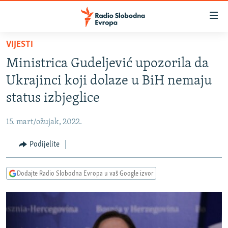
Dostupni
linkovi
Pređite
VIJESTI
na
VIJESTI
Ministrica Gudeljević upozorila da
glavni
BOSNA I HERCEGOVINA
sadržaj
Ukrajinci koji dolaze u BiH nemaju
SRBIJA
Pređite
status izbjeglice
na
KOSOVO
glavnu
15. mart/ožujak, 2022.
CRNA GORA
navigaciju
Pređite
Podijelite
VIZUELNO
na
PODCASTI
VIDEO
pretragu
Dodajte Radio Slobodna Evropa u vaš Google izvor
RAT U UKRAJINI
FOTOGALERIJE
KINA NA BALKANU
INFOGRAFIKE
RSE PRIČE IZ SVIJETA