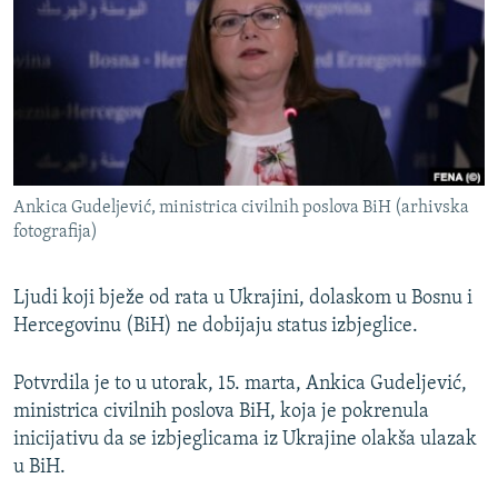
ISPRIČAJ MI
DNEVNO@RSE
SPECIJALI RSE
VIŠE OD NASLOVA
PRATITE NAS
GENOCID U SREBRENICI
Ankica Gudeljević, ministrica civilnih poslova BiH (arhivska
POPLAVE I KLIZIŠTA U BIH 2024.
fotografija)
TV LIBERTY
Sve RFE/RL stranice
Ljudi koji bježe od rata u Ukrajini, dolaskom u Bosnu i
POST SCRIPTUM
Hercegovinu (BiH) ne dobijaju status izbjeglice.
MOJA EVROPA
TRI DECENIJE OD RATA U BIH
Potvrdila je to u utorak, 15. marta, Ankica Gudeljević,
ministrica civilnih poslova BiH, koja je pokrenula
SVE KARTE DEJTONA
inicijativu da se izbjeglicama iz Ukrajine olakša ulazak
NASTANAK I RASPAD JUGOSLAVIJE
u BiH.