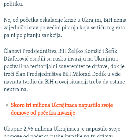
politiku.
No, od početka eskalacije krize u Ukrajini, BiH nema
zajednički stav po većini pitanja koja se tiču tog rata –
pa ni po pitanju sankcija.
Članovi Predsjedništva BiH Željko Komšić i Šefik
Džaferović osudili su rusku invaziju na Ukrajinu i
pozivali na teritorijalni suverenitet te države, dok je
treći član Predsjedništva BiH Milorad Dodik u više
navrata tvrdio da BiH u ovoj situaciji treba da ostane
neutralna.
Skoro tri miliona Ukrajinaca napustilo svoje
domove od početka invazije
Ukupno 2,95 miliona Ukrajinaca je napustilo svoje
domove od početka ruske invazije na tu državu,