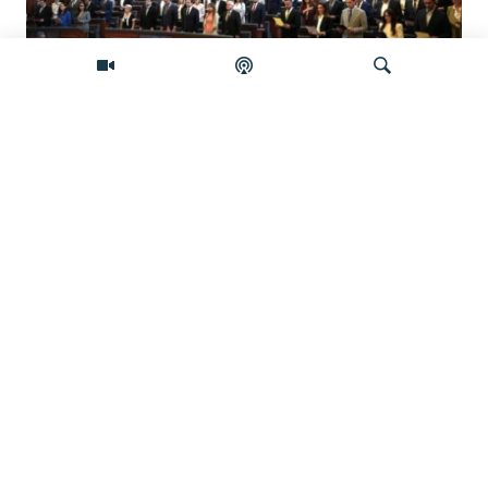
Šta će se desiti ako se Skupština Kosova
ne konstituiše do ponoći?
Pretraživač
Zelenski stigao u Srbiju, šta Vučić