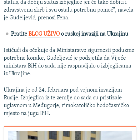
status, da dobiju status izbjeglice jer će tako dobiti i
zdravstvenu skrb i svu ostalu potrebnu pomoć", navela
je Gudeljević, prenosi Fena.
Pratite
BLOG UŽIVO
o ruskoj invaziji na Ukrajinu
Ističući da očekuje da Ministarstvo sigurnosti poduzme
potrebne korake, Gudeljević je podsjetila da Vijeće
ministara BiH do sada nije raspravljalo o izbjeglicama
iz Ukrajine.
Ukrajina je od 24. februara pod vojnom invazijom
Rusije. Izbjeglica iz te zemlje do sada su pristizale
uglavnom u Međugorje, rimokatoličko hodočasničko
mjesto na jugu BiH.