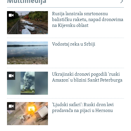
Multimedija
Rusija lansirala smrtonosnu
balističku raketu, napad dronovima
na Kijevsku oblast
Vodostaj reka u Srbiji
Ukrajinski dronovi pogodili 'ruski
Amazon' u blizini Sankt Peterburga
'Ljudski safari': Ruski dron lovi
prodavača na pijaci u Hersonu