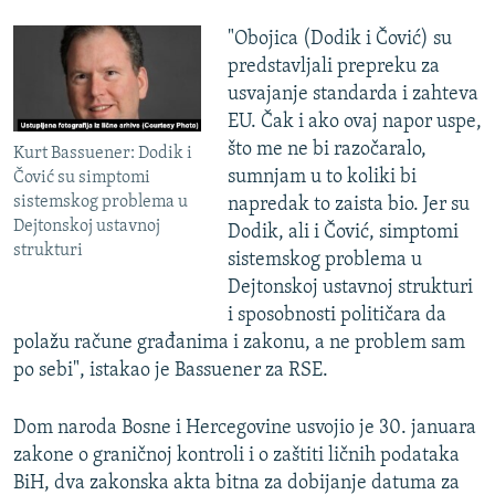
"Obojica (Dodik i Čović) su
predstavljali prepreku za
usvajanje standarda i zahteva
EU. Čak i ako ovaj napor uspe,
što me ne bi razočaralo,
Kurt Bassuener: Dodik i
sumnjam u to koliki bi
Čović su simptomi
sistemskog problema u
napredak to zaista bio. Jer su
Dejtonskoj ustavnoj
Dodik, ali i Čović, simptomi
strukturi
sistemskog problema u
Dejtonskoj ustavnoj strukturi
i sposobnosti političara da
polažu račune građanima i zakonu, a ne problem sam
po sebi", istakao je Bassuener za RSE.
Dom naroda Bosne i Hercegovine usvojio je 30. januara
zakone o graničnoj kontroli i o zaštiti ličnih podataka
BiH, dva zakonska akta bitna za dobijanje datuma za