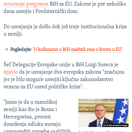
otvaranje pregovora
BiH sa EU. Zakone je pre nekoliko
dana usvojio i Predstavnički dom.
Do usvajanja je došlo dok još traje institucionalna kriza
u zemlji.
Pogledajte
:
'U kafanama u BiH maštali smo o životu u EU'
Šef Delegacije Evropske unije u BiH Luigi Soreca je
izjavio
da je usvajanje dva evropska zakona "značajno
jer je bilo moguće usvojiti ključno zakonodavstvo
vezano za EU usred političke krize".
"Jasno je da u raznolikoj
zemlji kao što je Bosna i
Hercegovina, procesi
donošenja odluka moraju
uravnotežiti potrebe različitih