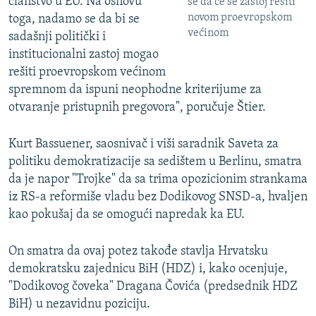
članstvo u EU. Na osnovu
se da će se zastoj rešiti
novom proevropskom
toga, nadamo se da bi se
većinom
sadašnji politički i
institucionalni zastoj mogao
rešiti proevropskom većinom
spremnom da ispuni neophodne kriterijume za
otvaranje pristupnih pregovora", poručuje Štier.
Kurt Bassuener, saosnivač i viši saradnik Saveta za
politiku demokratizacije sa sedištem u Berlinu, smatra
da je napor "Trojke" da sa trima opozicionim strankama
iz RS-a reformiše vladu bez Dodikovog SNSD-a, hvaljen
kao pokušaj da se omogući napredak ka EU.
On smatra da ovaj potez takođe stavlja Hrvatsku
demokratsku zajednicu BiH (HDZ) i, kako ocenjuje,
"Dodikovog čoveka" Dragana Čovića (predsednik HDZ
BiH) u nezavidnu poziciju.