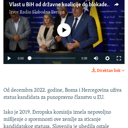
Vlast u BiH od državne koalicije do blokade države
Izvor
Radio Slobodna Evropa
No media source currently available
Auto
0:00
3:08
240p
Direktan link
360p
Auto
240p
360p
480p
480p
Od decembra 2022. godine, Bosna i Hercegovina uživa
status kandidata za punopravno članstvo u EU.
720p
720p
1080p
1080p
Iako je 2019. Evropska komisija iznela nepovoljno
mišljenje o spremnosti ove zemlje za sticanje
kandidatskog statusa, Slovenija je ubedila ostale