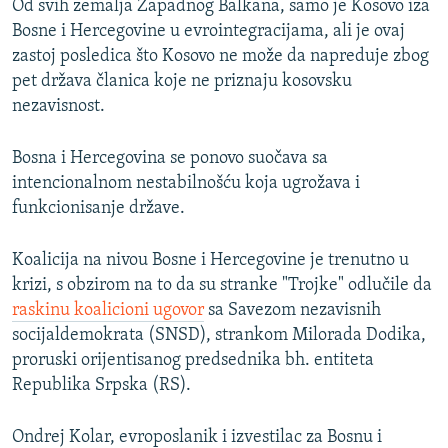
Od svih zemalja Zapadnog Balkana, samo je Kosovo iza
Bosne i Hercegovine u evrointegracijama, ali je ovaj
zastoj posledica što Kosovo ne može da napreduje zbog
pet država članica koje ne priznaju kosovsku
nezavisnost.
Bosna i Hercegovina se ponovo suočava sa
intencionalnom nestabilnošću koja ugrožava i
funkcionisanje države.
Koalicija na nivou Bosne i Hercegovine je trenutno u
krizi, s obzirom na to da su stranke "Trojke" odlučile da
raskinu koalicioni ugovor
sa Savezom nezavisnih
socijaldemokrata (SNSD), strankom Milorada Dodika,
proruski orijentisanog predsednika bh. entiteta
Republika Srpska (RS).
Ondrej Kolar, evroposlanik i izvestilac za Bosnu i