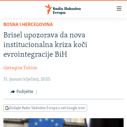
Dostupni
linkovi
Pređite
BOSNA I HERCEGOVINA
na
VIJESTI
Brisel upozorava da nova
glavni
BOSNA I HERCEGOVINA
sadržaj
institucionalna kriza koči
SRBIJA
Pređite
evrointegracije BiH
na
KOSOVO
glavnu
Gjeraqina Tuhina
CRNA GORA
navigaciju
Pređite
31. januar/siječanj, 2025.
VIZUELNO
na
PODCASTI
VIDEO
Podijelite
pretragu
RAT U UKRAJINI
FOTOGALERIJE
Dodajte Radio Slobodna Evropa u vaš Google izvor
KINA NA BALKANU
INFOGRAFIKE
RSE PRIČE IZ SVIJETA