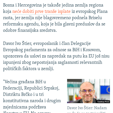
Bosna i Hercegovina je takođe jedina zemlja regiona
koja
neće dobiti prve tranše isplate
iz evropskog Plana
rasta, jer zemlja nije blagovremeno podnela Briselu
reformsku agendu, koja je bila glavni preduslov da se
odobre finansijska sredstva.
Davor Ivo Štier, evroposlanik i član Delegacije
Evropskog parlamenta za odnose sa BiH i Kosovom,
upozorava da uslovi za napredak na putu ka EU još nisu
ispunjeni zbog nepostojanja saglasnosti relevantnih
političkih faktora u zemlji.
"Većina građana BiH u
Federaciji, Republici Srpskoj,
Distriktu Brčko i u tri
konstitutivna naroda i drugim
zajednicama podržava
Davor Ivo Štier: Nadam