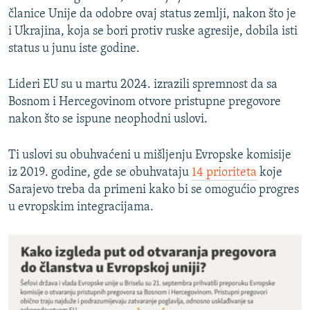
članice Unije da odobre ovaj status zemlji, nakon što je
i Ukrajina, koja se bori protiv ruske agresije, dobila isti
status u junu iste godine.
Lideri EU su u martu 2024. izrazili spremnost da sa
Bosnom i Hercegovinom otvore pristupne pregovore
nakon što se ispune neophodni uslovi.
Ti uslovi su obuhvaćeni u mišljenju Evropske komisije
iz 2019. godine, gde se obuhvataju
14 prioriteta
koje
Sarajevo treba da primeni kako bi se omogućio progres
u evropskim integracijama.