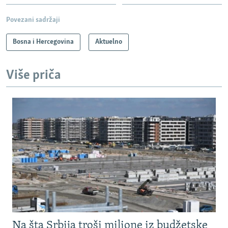
Povezani sadržaji
Bosna i Hercegovina
Aktuelno
Više priča
Na šta Srbija troši milione iz budžetske