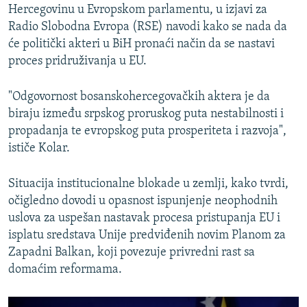
Hercegovinu u Evropskom parlamentu, u izjavi za
Radio Slobodna Evropa (RSE) navodi kako se nada da
će politički akteri u BiH pronaći način da se nastavi
proces pridruživanja u EU.
"Odgovornost bosanskohercegovačkih aktera je da
biraju između srpskog proruskog puta nestabilnosti i
propadanja te evropskog puta prosperiteta i razvoja",
ističe Kolar.
Situacija institucionalne blokade u zemlji, kako tvrdi,
očigledno dovodi u opasnost ispunjenje neophodnih
uslova za uspešan nastavak procesa pristupanja EU i
isplatu sredstava Unije predviđenih novim Planom za
Zapadni Balkan, koji povezuje privredni rast sa
domaćim reformama.