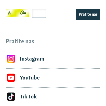
Pratite nas
Pratite nas
Instagram
YouTube
Tik Tok