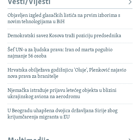
Vesti/Vijesti
Objavljen izgled glasačkih listića na prvim izborima s
novim tehnologijama u BiH
Demokratski savez Kosova traži poziciju predsednika
Šef UN-a za ljudska prava: Iran od marta pogubio
najmanje 56 osoba
Hrvatska obilježava godišnjicu 'Oluje', Plenković najavio
nova prava za branitelje
Njemačka istražuje prijavu letećeg objekta u blizini
ukrajinskog aviona na aerodromu
U Beogradu uhapšena dvojica državljana Sirije zbog
krijumčarenja migranta u EU