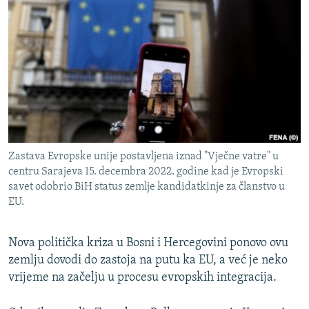
ISPRIČAJ MI
DNEVNO@RSE
SPECIJALI RSE
VIŠE OD NASLOVA
PRATITE NAS
GENOCID U SREBRENICI
POPLAVE I KLIZIŠTA U BIH 2024.
Zastava Evropske unije postavljena iznad "Vječne vatre" u
TV LIBERTY
Sve RFE/RL stranice
centru Sarajeva 15. decembra 2022. godine kad je Evropski
POST SCRIPTUM
savet odobrio BiH status zemlje kandidatkinje za članstvo u
EU.
MOJA EVROPA
TRI DECENIJE OD RATA U BIH
Nova politička kriza u Bosni i Hercegovini ponovo ovu
zemlju dovodi do zastoja na putu ka EU, a već je neko
SVE KARTE DEJTONA
vrijeme na začelju u procesu evropskih integracija.
NASTANAK I RASPAD JUGOSLAVIJE