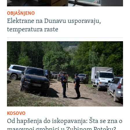
OBJAŠNJENO
Elektrane na Dunavu usporavaju,
temperatura raste
KOSOVO
Od hapšenja do iskopavanja: Šta se zna o
masovnoj grobnici u Zubinom Potoku?