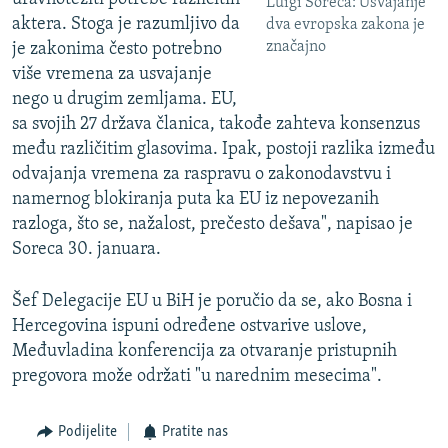
Luigi Soreca: Usvajanje
aktera. Stoga je razumljivo da
dva evropska zakona je
značajno
je zakonima često potrebno
više vremena za usvajanje
nego u drugim zemljama. EU,
sa svojih 27 država članica, takođe zahteva konsenzus
među različitim glasovima. Ipak, postoji razlika između
odvajanja vremena za raspravu o zakonodavstvu i
namernog blokiranja puta ka EU iz nepovezanih
razloga, što se, nažalost, prečesto dešava", napisao je
Soreca 30. januara.
Šef Delegacije EU u BiH je poručio da se, ako Bosna i
Hercegovina ispuni određene ostvarive uslove,
Međuvladina konferencija za otvaranje pristupnih
pregovora može održati "u narednim mesecima".
Podijelite
Pratite nas