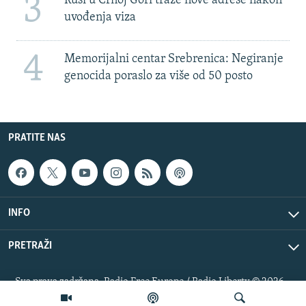
3
Rusi u Crnoj Gori traže nove adrese nakon
uvođenja viza
4
Memorijalni centar Srebrenica: Negiranje
genocida poraslo za više od 50 posto
PRATITE NAS
INFO
PRETRAŽI
Sva prava zadržana. Radio Free Europe / Radio Liberty © 2026
RFE/RL, Inc.