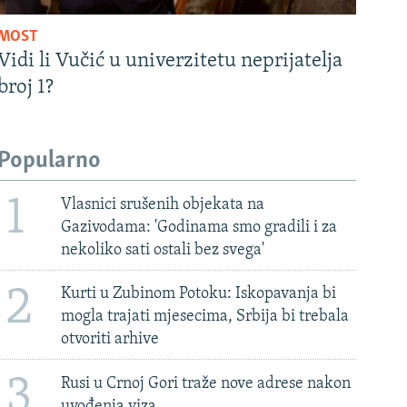
MOST
Vidi li Vučić u univerzitetu neprijatelja
broj 1?
Popularno
1
Vlasnici srušenih objekata na
Gazivodama: 'Godinama smo gradili i za
nekoliko sati ostali bez svega'
2
Kurti u Zubinom Potoku: Iskopavanja bi
mogla trajati mjesecima, Srbija bi trebala
otvoriti arhive
3
Rusi u Crnoj Gori traže nove adrese nakon
uvođenja viza