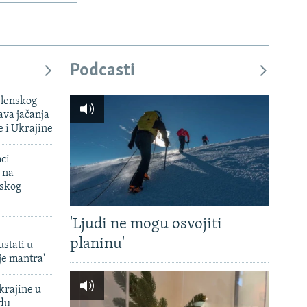
Podcasti
elenskog
va jačanja
e i Ukrajine
mci
 na
uskog
'Ljudi ne mogu osvojiti
planinu'
ustati u
je mantra'
krajine u
adu