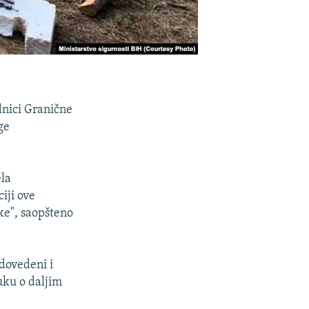
dnici Granične
ge
ela
iji ove
ke", saopšteno
 dovedeni i
iuku o daljim