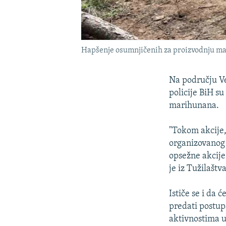
Hapšenje osumnjičenih za proizvodnju mari
Na području Ve
policije BiH su
marihunana.
"Tokom akcije,
organizovanog 
opsežne akcije
je iz Tužilaštv
Ističe se i da
predati postupa
aktivnostima 