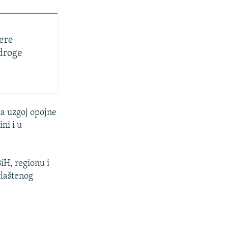
jere
droge
 za uzgoj opojne
ni i u
iH, regionu i
vlaštenog