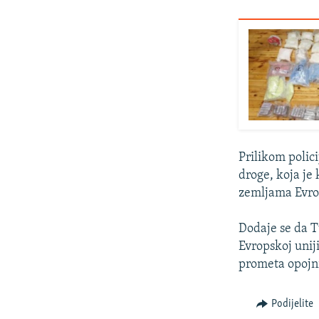
Prilikom polici
droge, koja je
zemljama Evrop
Dodaje se da T
Evropskoj unij
prometa opojni
Podijelite