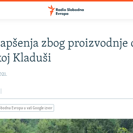
apšenja zbog proizvodnje 
koj Kladuši
021.
obodna Evropa u vaš Google izvor