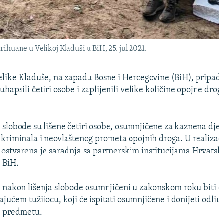
huane u Velikoj Kladuši u BiH, 25. jul 2021.
like Kladuše, na zapadu Bosne i Hercegovine (BiH), pripa
 uhapsili četiri osobe i zaplijenili velike količine opojne dro
 slobode su lišene četiri osobe, osumnjičene za kaznena dj
kriminala i neovlaštenog prometa opojnih droga. U realizac
 ostvarena je saradnja sa partnerskim institucijama Hrvats
a BiH.
 će nakon lišenja slobode osumnjičeni u zakonskom roku biti
jućem tužiiocu, koji će ispitati osumnjičene i donijeti odl
u predmetu.