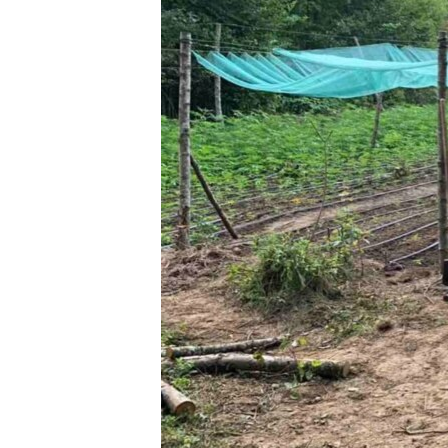
ISPRIČAJ MI
DNEVNO@RSE
SPECIJALI RSE
VIŠE OD NASLOVA
GENOCID U SREBRENICI
POPLAVE I KLIZIŠTA U BIH 2024.
TV LIBERTY
POST SCRIPTUM
MOJA EVROPA
TRI DECENIJE OD RATA U BIH
SVE KARTE DEJTONA
NASTANAK I RASPAD JUGOSLAVIJE