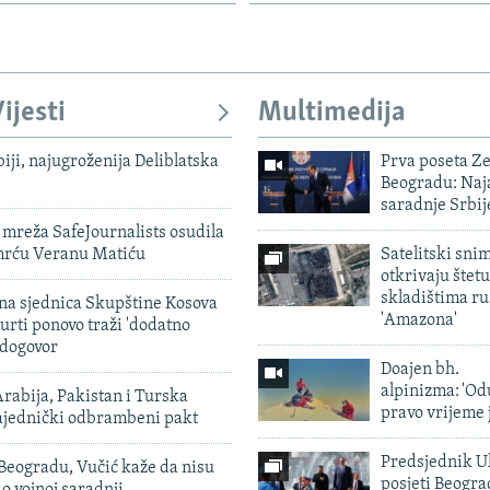
ijesti
Multimedija
biji, najugroženija Deliblatska
Prva poseta Z
Beogradu: Naja
saradnje Srbij
mreža SafeJournalists osudila
smrću Veranu Matiću
Satelitski sni
otkrivaju štetu
skladištima r
vna sjednica Skupštine Kosova
'Amazona'
urti ponovo traži 'dodatno
 dogovor
Doajen bh.
alpinizma: 'Od
rabija, Pakistan i Turska
pravo vrijeme 
zajednički odbrambeni pakt
Predsjednik U
Beogradu, Vučić kaže da nisu
posjeti Beogr
 o vojnoj saradnji