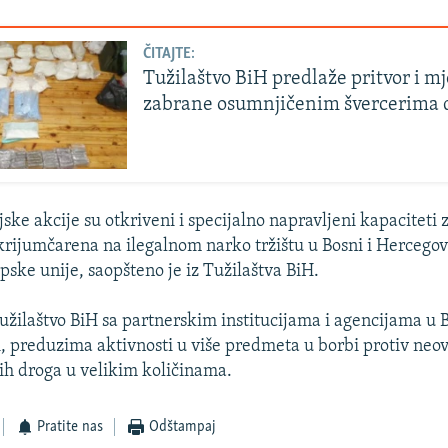
ČITAJTE:
Tužilaštvo BiH predlaže pritvor i m
zabrane osumnjičenim švercerima 
jske akcije su otkriveni i specijalno napravljeni kapaciteti
 krijumčarena na ilegalnom narko tržištu u Bosni i Hercegovi
ske unije, saopšteno je iz Tužilaštva BiH.
užilaštvo BiH sa partnerskim institucijama i agencijama u B
i, preduzima aktivnosti u više predmeta u borbi protiv neo
h droga u velikim količinama.
Pratite nas
Odštampaj