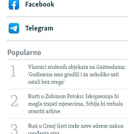
Facebook
Telegram
Popularno
1
Vlasnici srušenih objekata na Gazivodama:
'Godinama smo gradili i za nekoliko sati
ostali bez svega'
2
Kurti u Zubinom Potoku: Iskopavanja bi
mogla trajati mjesecima, Srbija bi trebala
otvoriti arhive
3
Rusi u Crnoj Gori traže nove adrese nakon
uvođenja viza