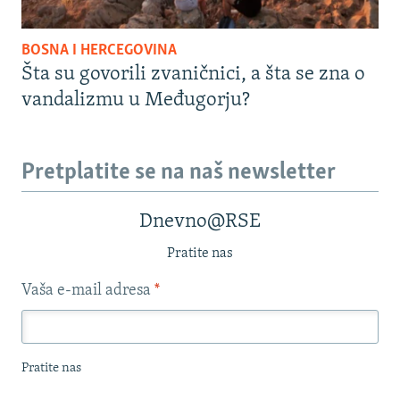
BOSNA I HERCEGOVINA
Šta su govorili zvaničnici, a šta se zna o
vandalizmu u Međugorju?
Pretplatite se na naš newsletter
Dnevno@RSE
Pratite nas
Vaša e-mail adresa
*
Pratite nas