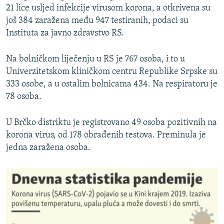
21 lice usljed infekcije virusom korona, a otkrivena su
još 384 zaražena među 947 testiranih, podaci su
Instituta za javno zdravstvo RS.
Na bolničkom liječenju u RS je 767 osoba, i to u
Univerzitetskom kliničkom centru Republike Srpske su
333 osobe, a u ostalim bolnicama 434. Na respiratoru je
78 osoba.
U Brčko distriktu je registrovano 49 osoba pozitivnih na
korona virus, od 178 obrađenih testova. Preminula je
jedna zaražena osoba.