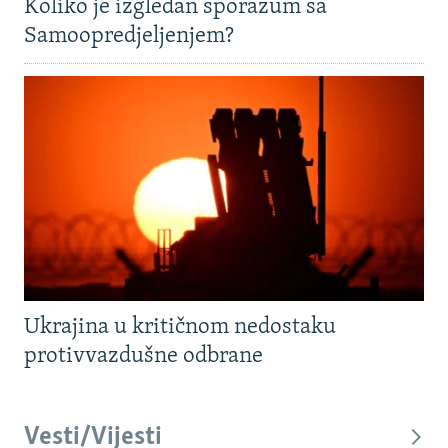
Koliko je izgledan sporazum sa
Samoopredjeljenjem?
Ukrajina u kritičnom nedostaku
protivvazdušne odbrane
Vesti/Vijesti