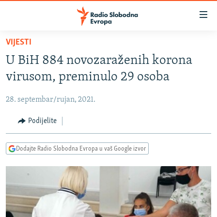
Dostupni
linkovi
Pređite
VIJESTI
na
VIJESTI
U BiH 884 novozaraženih korona
glavni
BOSNA I HERCEGOVINA
sadržaj
virusom, preminulo 29 osoba
SRBIJA
Pređite
na
28. septembar/rujan, 2021.
KOSOVO
glavnu
CRNA GORA
Podijelite
navigaciju
Pređite
VIZUELNO
na
Dodajte Radio Slobodna Evropa u vaš Google izvor
PODCASTI
VIDEO
pretragu
RAT U UKRAJINI
FOTOGALERIJE
KINA NA BALKANU
INFOGRAFIKE
RSE PRIČE IZ SVIJETA