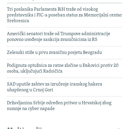
Tri poslanika Parlamenta BiH traže od visokog
predstavnika i PIC-a poseban status za Memorijalni centar
Srebrenica
Američki senatori traže od Trumpove administracije
ponovno uvođenje sankcija zvaničnicima iz RS
Zelenski stiže u prvu zvaničnu posjetu Beogradu
Podignuta optužnica za ratne zločine u Đakovici protiv 20
osoba, uključujući Radoičića
SAD uputile zahtev za izručenje iranskog hakera
uhapšenog u Crnoj Gori
Državljaninu Srbije određen pritvor u Hrvatskoj zbog
sumnje na cyber napade