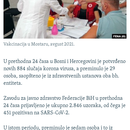
ISPRIČAJ MI
DNEVNO@RSE
SPECIJALI RSE
VIŠE OD NASLOVA
PRATITE NAS
Vakcinacija u Mostaru, avgust 2021.
GENOCID U SREBRENICI
POPLAVE I KLIZIŠTA U BIH 2024.
U prethodna 24 časa u Bosni i Hercegovini je potvrđeno
TV LIBERTY
novih 884 slučaja korona virusa, a preminulo je 29
Sve RFE/RL stranice
osoba, saopšteno je iz zdravstvenih ustanova oba bh.
POST SCRIPTUM
entiteta.
MOJA EVROPA
Zavodu za javno zdravstvo Federacije BiH u prethodna
TRI DECENIJE OD RATA U BIH
24 časa prijavljeno je ukupno 2.846 uzoraka, od čega je
SVE KARTE DEJTONA
451 pozitivan na SARS-CoV-2.
NASTANAK I RASPAD JUGOSLAVIJE
U istom periodu, preminulo je sedam osoba i to iz