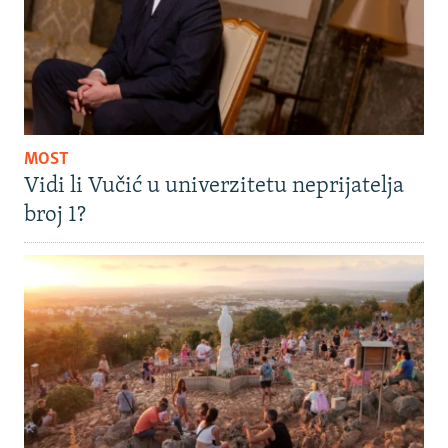
MOST
Vidi li Vučić u univerzitetu neprijatelja
broj 1?