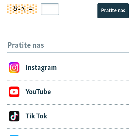
Pratite nas
Pratite nas
Instagram
YouTube
Tik Tok