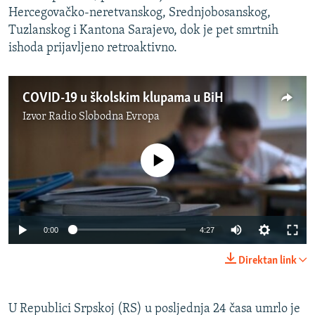
Hercegovačko-neretvanskog, Srednjobosanskog,
Tuzlanskog i Kantona Sarajevo, dok je pet smrtnih
ishoda prijavljeno retroaktivno.
COVID-19 u školskim klupama u BiH
Izvor
Radio Slobodna Evropa
No media source currently available
0:00
4:27
Direktan link
U Republici Srpskoj (RS) u posljednja 24 časa umrlo je