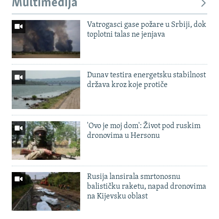
Multimedija
Vatrogasci gase požare u Srbiji, dok
toplotni talas ne jenjava
Dunav testira energetsku stabilnost
država kroz koje protiče
'Ovo je moj dom': Život pod ruskim
dronovima u Hersonu
Rusija lansirala smrtonosnu
balističku raketu, napad dronovima
na Kijevsku oblast