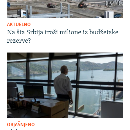
AKTUELNO
Na šta Srbija troši milione iz budžetske
rezerve?
OBJAŠNJENO