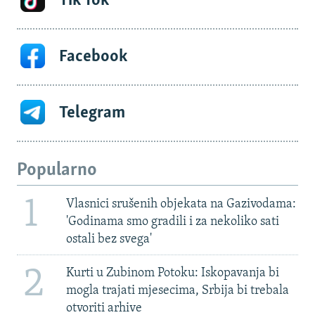
Tik Tok
Facebook
Telegram
Popularno
1
Vlasnici srušenih objekata na Gazivodama:
'Godinama smo gradili i za nekoliko sati
ostali bez svega'
2
Kurti u Zubinom Potoku: Iskopavanja bi
mogla trajati mjesecima, Srbija bi trebala
otvoriti arhive