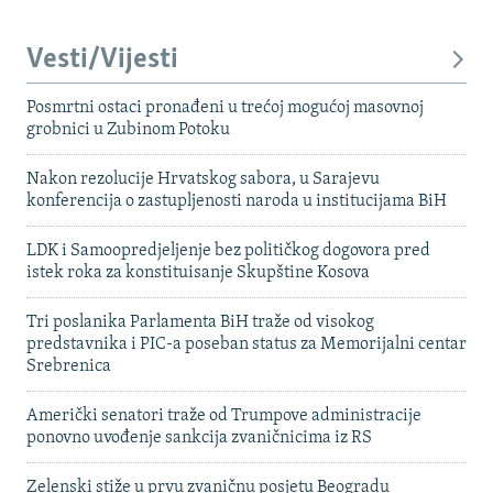
Vesti/Vijesti
Posmrtni ostaci pronađeni u trećoj mogućoj masovnoj
grobnici u Zubinom Potoku
Nakon rezolucije Hrvatskog sabora, u Sarajevu
konferencija o zastupljenosti naroda u institucijama BiH
LDK i Samoopredjeljenje bez političkog dogovora pred
istek roka za konstituisanje Skupštine Kosova
Tri poslanika Parlamenta BiH traže od visokog
predstavnika i PIC-a poseban status za Memorijalni centar
Srebrenica
Američki senatori traže od Trumpove administracije
ponovno uvođenje sankcija zvaničnicima iz RS
Zelenski stiže u prvu zvaničnu posjetu Beogradu