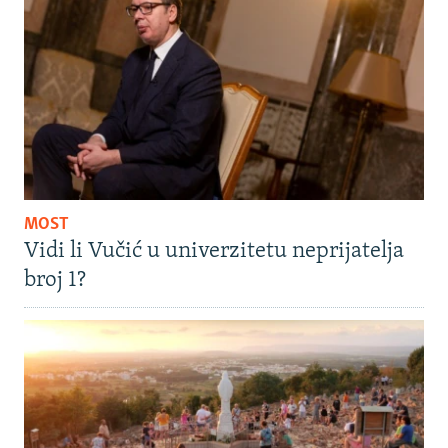
MOST
Vidi li Vučić u univerzitetu neprijatelja
broj 1?