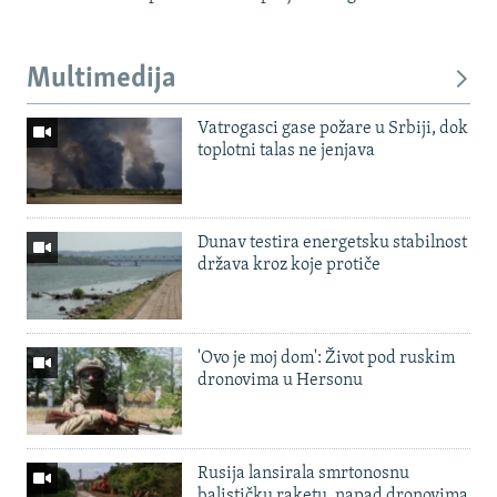
Multimedija
Vatrogasci gase požare u Srbiji, dok
toplotni talas ne jenjava
Dunav testira energetsku stabilnost
država kroz koje protiče
'Ovo je moj dom': Život pod ruskim
dronovima u Hersonu
Rusija lansirala smrtonosnu
balističku raketu, napad dronovima