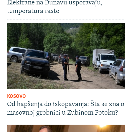
Elektrane na Dunavu usporavaju,
temperatura raste
KOSOVO
Od hapšenja do iskopavanja: Šta se zna o
masovnoj grobnici u Zubinom Potoku?