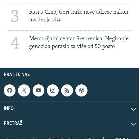
3
Rusi u Crnoj Gori traže nove adrese nakon
uvođenja viza
4
Memorijalni centar Srebrenica: Negiranje
genocida poraslo za više od 50 posto
PRATITE NAS
INFO
PRETRAŽI