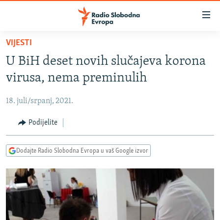
Dostupni
linkovi
Pređite
VIJESTI
na
VIJESTI
U BiH deset novih slučajeva korona
glavni
BOSNA I HERCEGOVINA
sadržaj
virusa, nema preminulih
SRBIJA
Pređite
na
18. juli/srpanj, 2021.
KOSOVO
glavnu
CRNA GORA
Podijelite
navigaciju
Pređite
VIZUELNO
na
Dodajte Radio Slobodna Evropa u vaš Google izvor
PODCASTI
VIDEO
pretragu
RAT U UKRAJINI
FOTOGALERIJE
KINA NA BALKANU
INFOGRAFIKE
RSE PRIČE IZ SVIJETA