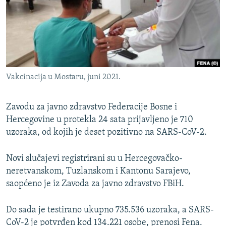
ISPRIČAJ MI
DNEVNO@RSE
SPECIJALI RSE
VIŠE OD NASLOVA
PRATITE NAS
Vakcinacija u Mostaru, juni 2021.
GENOCID U SREBRENICI
POPLAVE I KLIZIŠTA U BIH 2024.
Zavodu za javno zdravstvo Federacije Bosne i
TV LIBERTY
Hercegovine u protekla 24 sata prijavljeno je 710
Sve RFE/RL stranice
uzoraka, od kojih je deset pozitivno na SARS-CoV-2.
POST SCRIPTUM
MOJA EVROPA
Novi slučajevi registrirani su u Hercegovačko-
neretvanskom, Tuzlanskom i Kantonu Sarajevo,
TRI DECENIJE OD RATA U BIH
saopćeno je iz Zavoda za javno zdravstvo FBiH.
SVE KARTE DEJTONA
NASTANAK I RASPAD JUGOSLAVIJE
Do sada je testirano ukupno 735.536 uzoraka, a SARS-
CoV-2 je potvrđen kod 134.221 osobe, prenosi Fena.