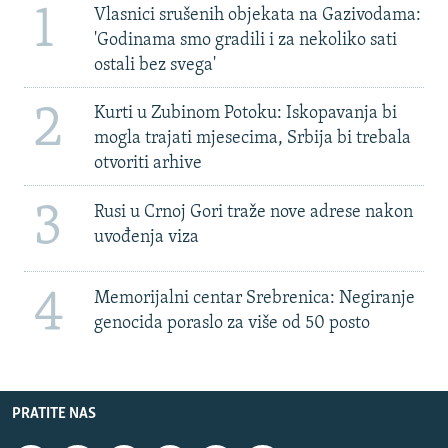
1
Vlasnici srušenih objekata na Gazivodama:
'Godinama smo gradili i za nekoliko sati
ostali bez svega'
2
Kurti u Zubinom Potoku: Iskopavanja bi
mogla trajati mjesecima, Srbija bi trebala
otvoriti arhive
3
Rusi u Crnoj Gori traže nove adrese nakon
uvođenja viza
4
Memorijalni centar Srebrenica: Negiranje
genocida poraslo za više od 50 posto
PRATITE NAS