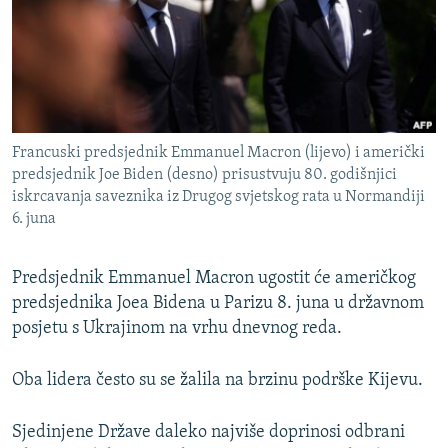
ISPRIČAJ MI
DNEVNO@RSE
SPECIJALI RSE
VIŠE OD NASLOVA
PRATITE NAS
Francuski predsjednik Emmanuel Macron (lijevo) i američki
GENOCID U SREBRENICI
predsjednik Joe Biden (desno) prisustvuju 80. godišnjici
iskrcavanja saveznika iz Drugog svjetskog rata u Normandiji
POPLAVE I KLIZIŠTA U BIH 2024.
6. juna
TV LIBERTY
Sve RFE/RL stranice
POST SCRIPTUM
Predsjednik Emmanuel Macron ugostit će američkog
predsjednika Joea Bidena u Parizu 8. juna u državnom
MOJA EVROPA
posjetu s Ukrajinom na vrhu dnevnog reda.
TRI DECENIJE OD RATA U BIH
SVE KARTE DEJTONA
Oba lidera često su se žalila na brzinu podrške Kijevu.
NASTANAK I RASPAD JUGOSLAVIJE
Sjedinjene Države daleko najviše doprinosi odbrani