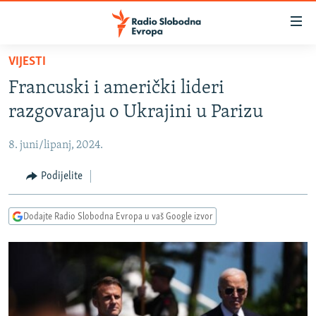
Dostupni
linkovi
Pređite
VIJESTI
na
VIJESTI
Francuski i američki lideri
glavni
BOSNA I HERCEGOVINA
sadržaj
razgovaraju o Ukrajini u Parizu
SRBIJA
Pređite
na
8. juni/lipanj, 2024.
KOSOVO
glavnu
CRNA GORA
Podijelite
navigaciju
Pređite
VIZUELNO
na
Dodajte Radio Slobodna Evropa u vaš Google izvor
PODCASTI
VIDEO
pretragu
RAT U UKRAJINI
FOTOGALERIJE
KINA NA BALKANU
INFOGRAFIKE
RSE PRIČE IZ SVIJETA