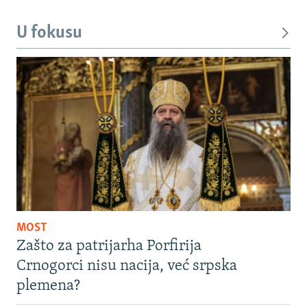
U fokusu
MOST
Zašto za patrijarha Porfirija
Crnogorci nisu nacija, već srpska
plemena?