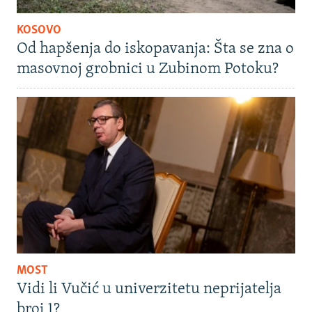
KOSOVO
Od hapšenja do iskopavanja: Šta se zna o
masovnoj grobnici u Zubinom Potoku?
MOST
Vidi li Vučić u univerzitetu neprijatelja
broj 1?