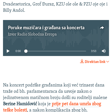
Dvadesetorica, Grof Đuraz, KZU ole ole & PZU oje oje i
Billy Andol.
Poruke muzičara i građana sa koncerta
Izvor
Radio Slobodna Evropa
No media source currently available
0:00
3:53
Direktan link
Na koncert podrške građanima koji već trinaest dana
traže od bh. parlamentaraca da usvoje zakon o
jedinstvenom matičnom broju došli su roditelji malene
Berine Hamidović
koja je
prije pet dana umrla zbog
teške bolesti
, a nakon komplikacija zbog bh.