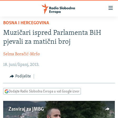
Dostupni
linkovi
Pređite
BOSNA I HERCEGOVINA
na
VIJESTI
Muzičari ispred Parlamenta BiH
glavni
BOSNA I HERCEGOVINA
sadržaj
pjevali za matični broj
SRBIJA
Pređite
na
Selma Boračić-Mršo
KOSOVO
glavnu
18. juni/lipanj, 2013.
CRNA GORA
navigaciju
Pređite
VIZUELNO
Podijelite
na
PODCASTI
VIDEO
pretragu
Dodajte Radio Slobodna Evropa u vaš Google izvor
RAT U UKRAJINI
FOTOGALERIJE
KINA NA BALKANU
INFOGRAFIKE
Zasviraj za JMBG
RSE PRIČE IZ SVIJETA