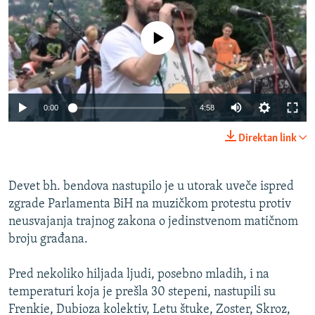
ISPRIČAJ MI
DNEVNO@RSE
No media source currently available
SPECIJALI RSE
VIŠE OD NASLOVA
PRATITE NAS
0:00
4:58
GENOCID U SREBRENICI
Direktan link
POPLAVE I KLIZIŠTA U BIH 2024.
TV LIBERTY
Sve RFE/RL stranice
Devet bh. bendova nastupilo je u utorak uveče ispred
POST SCRIPTUM
zgrade Parlamenta BiH na muzičkom protestu protiv
MOJA EVROPA
neusvajanja trajnog zakona o jedinstvenom matičnom
broju građana.
TRI DECENIJE OD RATA U BIH
SVE KARTE DEJTONA
Pred nekoliko hiljada ljudi, posebno mladih, i na
temperaturi koja je prešla 30 stepeni, nastupili su
NASTANAK I RASPAD JUGOSLAVIJE
Frenkie, Dubioza kolektiv, Letu štuke, Zoster, Skroz,