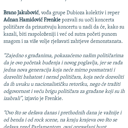
Brano Jakubović
, vođa grupe Dubioza kolektiv i reper
Adnan Hamidović Frenkie
pozvali su uoči koncerta
političare da prisustvuju koncertu u nadi da će, kako su
kazali, biti raspoloženiji i već od sutra početi punom
snagom i sa više volje rješavati zahtjeve demonstanata.
“Zajedno s građanima, pokazaćemo našim političarima
da je ovo početak buđenja i novog poglavlja, jer se rađa
jedna nova generacija koja neće mirno posmatrati i
dozvoliti bahatost i nerad političara, koja neće dozvoliti
da ih uvuku u nacionalističku retoriku, nego će tražiti
odgovornost i veću brigu političara za građane koji su ih
izabrali”
, izjavio je Frenkie.
“Ovo što se dešava danas i prethodnih dana je važnije i
od benda i od rock scene, na kraju krajeva ovo što se
dešava pred Parlamentom, ovaj opravdani bunt