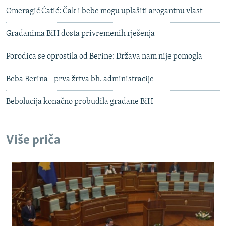
d
Omeragić Ćatić: Čak i bebe mogu uplašiti arogantnu vlast
Građanima BiH dosta privremenih rješenja
Porodica se oprostila od Berine: Država nam nije pomogla
Beba Berina - prva žrtva bh. administracije
Bebolucija konačno probudila građane BiH
Više priča