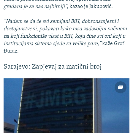
građana je za nas najbitniji”
, kazao je Jakubović.
“Nadam se da će svi zemljani BiH, dobronamjerni i
dostojanstveni, pokazati kako nisu zadovoljni načinom
na koji funkcioniše vlast u BiH, koju čine svi oni koji u
institucijama sistema sjede za velike pare,”
kaže Grof
Đuraz.
Sarajevo: Zapjevaj za matični broj