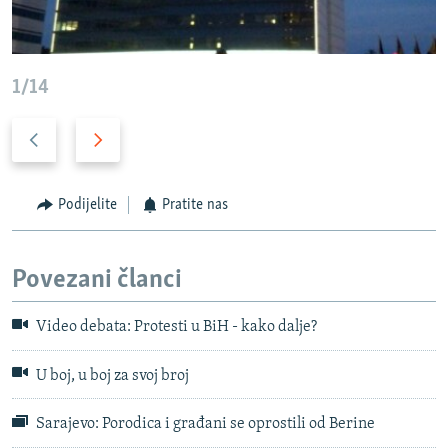
1/14
P
N
r
a
e
r
t
e
Podijelite
Pratite nas
h
d
o
n
Povezani članci
d
i
n
s
Video debata: Protesti u BiH - kako dalje?
i
l
s
a
U boj, u boj za svoj broj
l
j
a
d
Sarajevo: Porodica i građani se oprostili od Berine
j