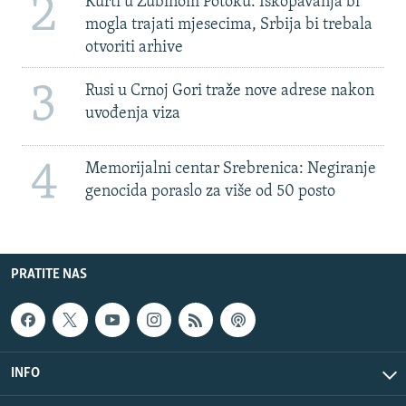
2
Kurti u Zubinom Potoku: Iskopavanja bi
mogla trajati mjesecima, Srbija bi trebala
otvoriti arhive
3
Rusi u Crnoj Gori traže nove adrese nakon
uvođenja viza
4
Memorijalni centar Srebrenica: Negiranje
genocida poraslo za više od 50 posto
PRATITE NAS
INFO