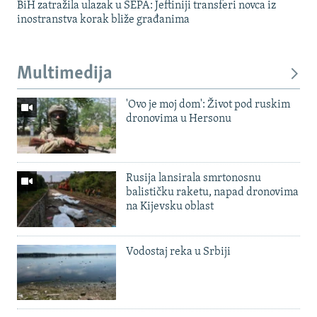
BiH zatražila ulazak u SEPA: Jeftiniji transferi novca iz
inostranstva korak bliže građanima
Multimedija
'Ovo je moj dom': Život pod ruskim
dronovima u Hersonu
Rusija lansirala smrtonosnu
balističku raketu, napad dronovima
na Kijevsku oblast
Vodostaj reka u Srbiji