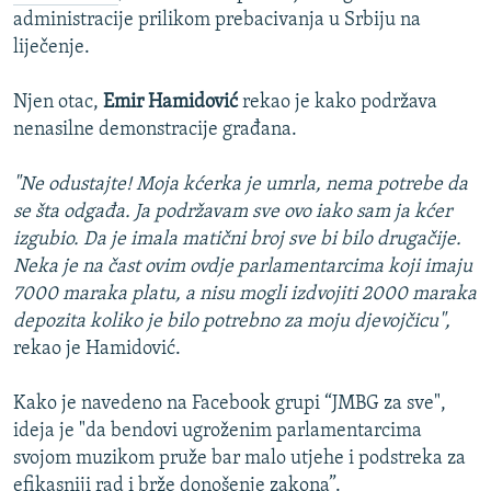
administracije prilikom prebacivanja u Srbiju na
liječenje.
Njen otac,
Emir Hamidović
rekao je kako podržava
nenasilne demonstracije građana.
"Ne odustajte! Moja kćerka je umrla, nema potrebe da
se šta odgađa. Ja podržavam sve ovo iako sam ja kćer
izgubio. Da je imala matični broj sve bi bilo drugačije.
Neka je na čast ovim ovdje parlamentarcima koji imaju
7000 maraka platu, a nisu mogli izdvojiti 2000 maraka
depozita koliko je bilo potrebno za moju djevojčicu",
rekao je Hamidović.
Kako je navedeno na Facebook grupi “JMBG za sve",
ideja je "da bendovi ugroženim parlamentarcima
svojom muzikom pruže bar malo utjehe i podstreka za
efikasniji rad i brže donošenje zakona”.