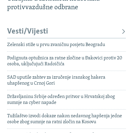
protivvazdušne odbrane
Vesti/Vijesti
Zelenski stiže u prvu zvaničnu posjetu Beogradu
Podignuta optužnica za ratne zločine u Đakovici protiv 20
osoba, uključujući Radoičića
SAD uputile zahtev za izručenje iranskog hakera
uhapšenog u Crnoj Gori
Državljaninu Srbije određen pritvor u Hrvatskoj zbog
sumnje na cyber napade
Tužilaštvo izvodi dokaze nakon nedavnog hapšenja jedne
osobe zbog sumnje na ratni zločin na Kosovu