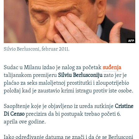
ISPRIČAJ MI
DNEVNO@RSE
SPECIJALI RSE
VIŠE OD NASLOVA
PRATITE NAS
Silvio Berlusconi, februar 2011.
GENOCID U SREBRENICI
POPLAVE I KLIZIŠTA U BIH 2024.
Sudac u Milanu izdao je nalog za početak
suđenja
TV LIBERTY
Sve RFE/RL stranice
talijanskom premijeru
Silviu Berlusconiju
zato jer je
plaćao za seks maloljetnoj prostitutki i zloupotrijebio
POST SCRIPTUM
položaj kad je zaustavio krimi istragu protiv iste osobe.
MOJA EVROPA
Saopštenje koje je objavljeno iz ureda sutkinje
Cristine
TRI DECENIJE OD RATA U BIH
Di Censo
precizira da bi postupak trebao početi 6.
SVE KARTE DEJTONA
aprila ove godine.
NASTANAK I RASPAD JUGOSLAVIJE
Iako određivanje datuma ne znači i da će se Berlusconi