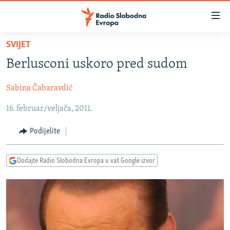
Dostupni
linkovi
Pređite
SVIJET
na
VIJESTI
Berlusconi uskoro pred sudom
glavni
BOSNA I HERCEGOVINA
sadržaj
Sabina Čabaravdić
SRBIJA
Pređite
na
16. februar/veljača, 2011.
KOSOVO
glavnu
CRNA GORA
navigaciju
Podijelite
Pređite
VIZUELNO
na
Dodajte Radio Slobodna Evropa u vaš Google izvor
PODCASTI
VIDEO
pretragu
RAT U UKRAJINI
FOTOGALERIJE
KINA NA BALKANU
INFOGRAFIKE
RSE PRIČE IZ SVIJETA