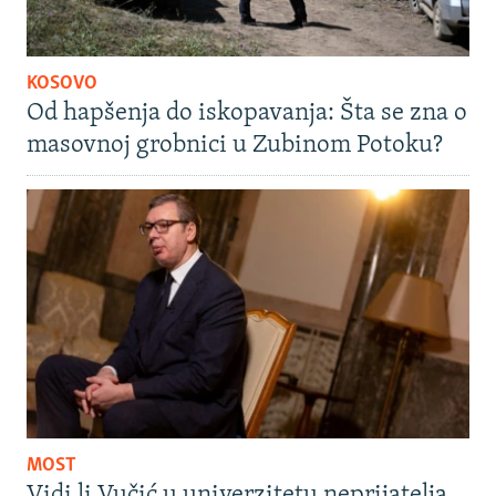
KOSOVO
Od hapšenja do iskopavanja: Šta se zna o
masovnoj grobnici u Zubinom Potoku?
MOST
Vidi li Vučić u univerzitetu neprijatelja