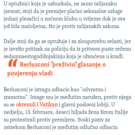
U optužnici koja je uzburkala, ne samo talijansku
javnost, stoji da je premijer plaćao seksualne usluge
jednoj plesačici u noćnom klubu u vrijeme dok je ova
još bila maloljetna, što je protiv talijanskih zakona.
Dalje stoji da ga se optužuje i za zloupotrebu ovlasti, jer
je izvršio pritisak na policiju da iz pritvora puste rečenu
sedamnaestogodišnjakinju koja je uhvaćena u krađi.
Berlusconi "preživio" glasanje o
povjerenju vladi
Berlusconi je istragu odbacio kao "odvratnu i
sramotnu". Image mu je međutim narušen, protiv njega
su se
okrenuli i Vatikan
i glavni poslovni lobiji. U
nedjelju, 13. februara, deseci hiljada žena širom Italije
su protestirali protiv premijera. Svaki poziv za
ostavkom Berlusconi je međutim odlučno odbacio.