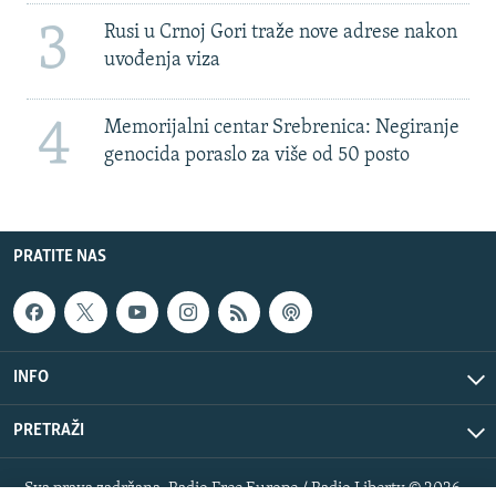
3
Rusi u Crnoj Gori traže nove adrese nakon
uvođenja viza
4
Memorijalni centar Srebrenica: Negiranje
genocida poraslo za više od 50 posto
PRATITE NAS
INFO
PRETRAŽI
Sva prava zadržana. Radio Free Europe / Radio Liberty © 2026