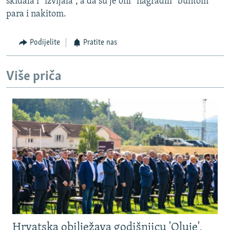
skidala i “izvijala”, a da su je oni “nagradili” buntom
para i nakitom.
Podijelite
Pratite nas
Više priča
Hrvatska obilježava godišnjicu 'Oluje',