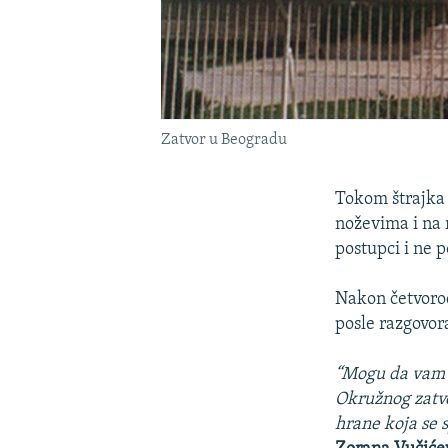
Zatvor u Beogradu
Tokom štrajka 
noževima i na 
postupci i ne p
Nakon četvorod
posle razgovora
“Mogu da vam 
Okružnog zatvo
hrane koja se s