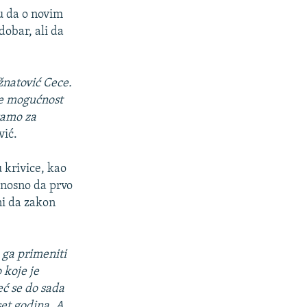
bu da o novim
dobar, ali da
žnatović Cece.
de mogućnost
samo za
vić.
 krivice, kao
dnosno da prvo
ni da zakon
 ga primeniti
 koje je
eć se do sada
et godina. A