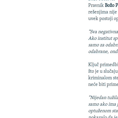
Pravnik
Božo P
rešenjima nije 
uvek postoji o
“Sva negativna
Ako institut s
samo za odabr
odabrane, onda
Ključ primedbi
što je u sluča
kriminalom ste
neće biti prim
“Nijedan tužil
samo ako ima j
optuženom stavl
pokazalo da je