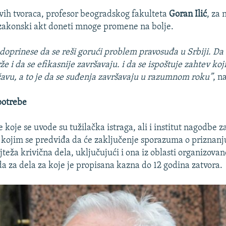
vih tvoraca, profesor beogradskog fakulteta
Goran Ilić
, za
 zakonski akt doneti mnoge promene na bolje.
 doprinese da se reši gorući problem pravosuđa u Srbiji. Da
 i da se efikasnije završavaju. i da se ispoštuje zahtev koji
avu, a to je da se suđenja završavaju u razumnom roku”
, n
potrebe
koje se uvode su tužilačka istraga, ali i institut nagodbe z
, kojim se predviđa da će zaključenje sporazuma o priznanju
teža krivična dela, uključujući i ona iz oblasti organizova
da za dela za koje je propisana kazna do 12 godina zatvora.