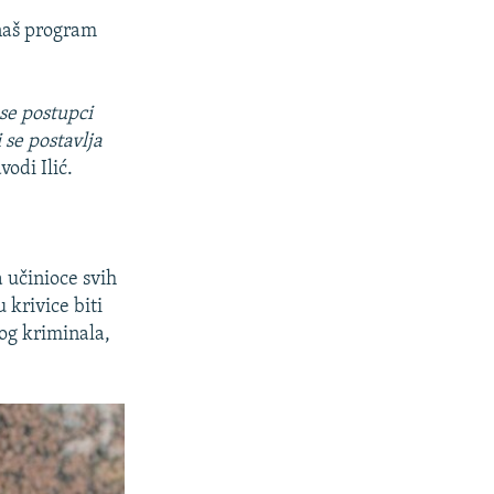
 naš program
 se postupci
 se postavlja
avodi Ilić.
a učinioce svih
 krivice biti
nog kriminala,