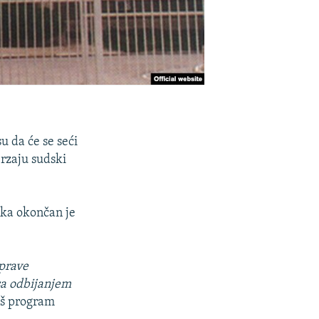
u da će se seći
rzaju sudski
ika okončan je
prave
sa odbijanjem
naš program