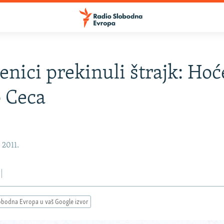
enici prekinuli štrajk: Ho
 Ceca
, 2011.
obodna Evropa u vaš Google izvor