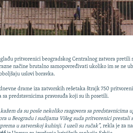
glađu pritvorenici beogradskog Centralnog zatvora pretili s
razne načine brutalno samopovređivati ukoliko im se ne ub
oboljšaju uslovi boravka.
nevne drame iza zatvorskih rešetaka štrajk 750 pritvoren
 sa predstavnicima pravosuđa koji su ih posetili.
kažem da su posle nekoliko razgovora sa predstavnicima u
ra u Beogradu i sudijama Višeg suda pritvorenici prestali 
prema u zatvorskoj kuhinji. I uzeli su ručak”
, rekla je za 