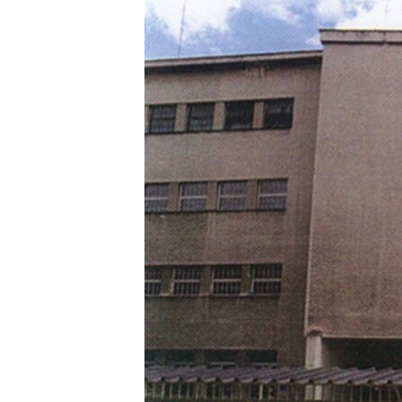
ISPRIČAJ MI
DNEVNO@RSE
SPECIJALI RSE
VIŠE OD NASLOVA
GENOCID U SREBRENICI
POPLAVE I KLIZIŠTA U BIH 2024.
TV LIBERTY
POST SCRIPTUM
MOJA EVROPA
TRI DECENIJE OD RATA U BIH
SVE KARTE DEJTONA
NASTANAK I RASPAD JUGOSLAVIJE