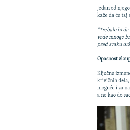
Jedan od njego
kaže da će taj
“Trebalo bi da
vode mnogo brže
pred svaku drž
Opasnost zlou
Ključne izmene 
krivičnih dela
moguće i za naj
a ne kao do sa