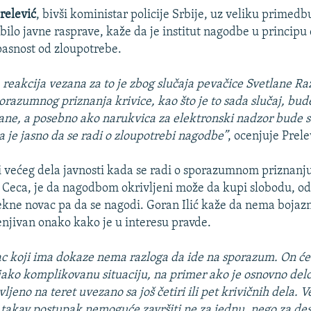
relević
, bivši koministar policije Srbije, uz veliku primed
bilo javne rasprave, kaže da je institut nagodbe u principu 
pasnost od zloupotrebe.
 reakcija vezana za to je zbog slučaja pevačice Svetlane Ra
porazumnog priznanja krivice, kao što je to sada slučaj, bu
ane, a posebno ako narukvica za elektronski nadzor bude 
 je jasno da se radi o zloupotrebi nagodbe”
, ocenjuje Prele
 većeg dela javnosti kada se radi o sporazumnom priznanju
ju Ceca, je da nagodbom okrivljeni može da kupi slobodu, o
kne novac pa da se nagodi. Goran Ilić kaže da nema bojaz
enjivan onako kako je u interesu pravde.
ac koji ima dokaze nema razloga da ide na sporazum. On će
ako komplikovanu situaciju, na primer ako je osnovno delo
jeno na teret uvezano sa još četiri ili pet krivičnih dela. V
 takav postupak nemoguće završiti ne za jednu, nego za des