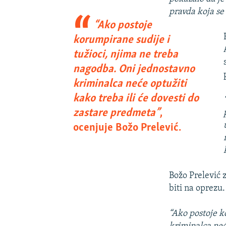
pravda koja se 
“Ako postoje
korumpirane sudije i
tužioci, njima ne treba
nagodba. Oni jednostavno
kriminalca neće optužiti
kako treba ili će dovesti do
zastare predmeta”
,
ocenjuje Božo Prelević.
Božo Prelević 
biti na oprezu.
“Ako postoje k