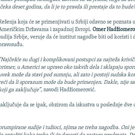
čeka deset godina, da li je to pravda ili prestaje da to bude
Rešenja koja će se primenjivati u Srbiji odavno se poznata 
Američkim Državama i zapadnoj Evropi.
Omer Hadžiomero
sudija Srbije, veruje da će institut nagodbe biti od koristi
pravosuđu.
“Najčešće su dugi i komplikovani postupci za najteža krivič
primer, u Americi se upravo oko takvih dela i sklapaju spo
uvek može da stavi pod sumnju, ali zato i postoji sudska kon
reći da li sporazum može da bude primenjen. Dakle, nije sa
koji ga zaključuje”
, navodi Hadžiomerović.
zaključuje da se ipak, obzirom da iskustva u poslednje dve
orumpirane sudije i tužioci, njima ne treba nagodba. Oni j