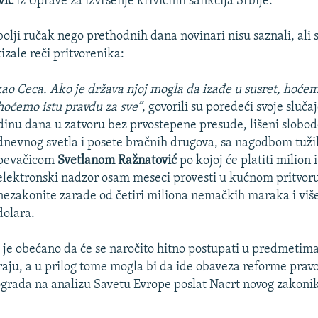
vić
iz Uprave za izvršenje krivičnih sankcija Srbije.
 bolji ručak nego prethodnih dana novinari nisu saznali, ali
izale reči pritvorenika:
ao Ceca. Ako je država njoj mogla da izađe u susret, hoćem
hoćemo istu pravdu za sve”
, govorili su poredeći svoje sluč
odinu dana u zatvoru bez prvostepene presude, lišeni slobod
dnevnog svetla i posete bračnih drugova, sa nagod
bom tužil
pevačicom
Svetlanom Ražnatović
po kojoj će platiti milion 
elektronski nadzor osam meseci provesti u kućnom pritvor
nezakonite zarade od četiri miliona nemačkih maraka i više
dolara.
 je obećano da će se naročito hitno postupati u predmetim
traju, a u prilog tome mogla bi da ide obaveza reforme pravo
grada na analizu Savetu Evrope poslat Nacrt novog zakoni