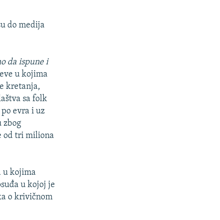
 su do medija
o da ispune i
ajeve u kojima
e kretanja,
aštva sa folk
i po evra i uz
u zbog
 od tri miliona
a u kojima
suđa u kojoj je
ka o krivičnom