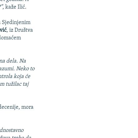
?”
, kaže Ilić.
u Sjedinjenim
vić
, iz Društva
 i domaćem
na dela. Na
razumi. Neko to
trola koja će
m tužilac taj
 decenije, mora
ednostavno