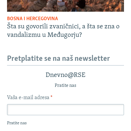
BOSNA I HERCEGOVINA
Šta su govorili zvaničnici, a šta se zna o
vandalizmu u Međugorju?
Pretplatite se na naš newsletter
Dnevno@RSE
Pratite nas
Vaša e-mail adresa
*
Pratite nas