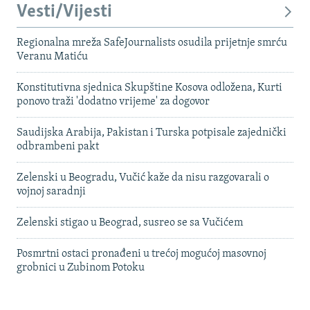
Vesti/Vijesti
Regionalna mreža SafeJournalists osudila prijetnje smrću
Veranu Matiću
Konstitutivna sjednica Skupštine Kosova odložena, Kurti
ponovo traži 'dodatno vrijeme' za dogovor
Saudijska Arabija, Pakistan i Turska potpisale zajednički
odbrambeni pakt
Zelenski u Beogradu, Vučić kaže da nisu razgovarali o
vojnoj saradnji
Zelenski stigao u Beograd, susreo se sa Vučićem
Posmrtni ostaci pronađeni u trećoj mogućoj masovnoj
grobnici u Zubinom Potoku