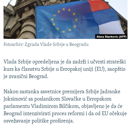
ISPRIČAJ MI
DNEVNO@RSE
SPECIJALI RSE
VIŠE OD NASLOVA
PRATITE NAS
Fotoarhiv: Zgrada Vlade Srbije u Beogradu
GENOCID U SREBRENICI
POPLAVE I KLIZIŠTA U BIH 2024.
Vlada Srbije opredeljena je da zadrži i učvrsti strateški
TV LIBERTY
kurs ka članstvu Srbije u Evropskoj uniji (EU), saopštio
Sve RFE/RL stranice
je zvanični Beograd.
POST SCRIPTUM
MOJA EVROPA
Nakon sastanka savetnice premijera Srbije Jadranke
Joksimović sa poslanikom Slovačke u Evropskom
TRI DECENIJE OD RATA U BIH
parlamentu Vladimirom Bilčikom, objavljeno je da će
SVE KARTE DEJTONA
Beograd intenzivirati proces reformi i da od EU očekuje
osvežavanje politike proširenja.
NASTANAK I RASPAD JUGOSLAVIJE