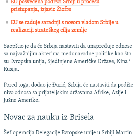
EU posvećena podršci Srbiji u procesu
pristupanja, izjavio Žiofre
EU se raduje saradnji s novom vladom Srbije u
realizaciji strateškog cilja zemlje
Saopštio je da će Srbija nastaviti da unapređuje odnose
sa najvažnijim akterima međunarodne politike kao što
su Evropska unija, Sjedinjene Američke Države, Kina i
Rusija.
Pored toga, dodao je Đurić, Srbija će nastaviti da podiže
nivo odnosa sa prijateljskim državama Afrike, Azije i
Južne Amerike.
Novac za nauku iz Brisela
Šef operacija Delegacije Evropske unije u Srbiji Martin