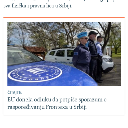
sva fizička i pravna lica u Srbiji.
ČITAJTE:
EU donela odluku da potpiše sporazum o
raspoređivanju Frontexa u Srbiji