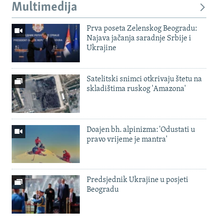
Multimedija
Prva poseta Zelenskog Beogradu:
Najava jačanja saradnje Srbije i
Ukrajine
Satelitski snimci otkrivaju štetu na
skladištima ruskog 'Amazona'
Doajen bh. alpinizma: 'Odustati u
pravo vrijeme je mantra'
Predsjednik Ukrajine u posjeti
Beogradu