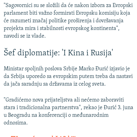
"Sagovornici su se složili da će nakon izbora za Evropski
parlament biti važno formirati Evropsku komisiju koja
će razumeti značaj politike proširenja i dovršavanja
projekta mira i stabilnosti evropskog kontinenta",
navodi se iz vlade.
Šef diplomatije: 'I Kina i Rusija'
Ministar spoljnih poslova Srbije Marko Đurić izjavio je
da Srbija uporedo sa evropskim putem treba da nastavi
da jača saradnju sa državama iz celog sveta.
"Gradićemo nova prijateljstva ali nećemo zaboraviti
stara i tradicionalna partnerstva", rekao je Đurić 3. juna
u Beogradu na konferenciji o međunarodnim
odnosima.