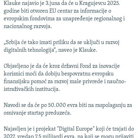
Klauke najavio je 3.juna da će u Kragujevcu 2025.
godine biti otvoren EU centar za informacije o
evropskim fondovima za unapređenje regionalnog i
nacionalnog razvoja.
„Srbija će tako imati priliku da se uključi u razvoj
digitalnih tehnologija“, naveo je Klauke.
Objavljeno je da će kroz državni Fond za inovacije
korisnici moći da dobiju bespovratnu evropsku
finansijsku pomoć za razvoj male privrede i naučno-
istraživačkih institucija.
Navodi se da će po 50.000 evra biti na raspolaganju za
osnivanje startap preduzeća.
Najavljen je i projekat "Digital Europe" koji će trajati do
2027, vredan 7,5 milijardi evra, na koji se mogu prijaviti