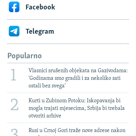
Facebook
Telegram
Popularno
1
Vlasnici srušenih objekata na Gazivodama:
'Godinama smo gradili i za nekoliko sati
ostali bez svega'
2
Kurti u Zubinom Potoku: Iskopavanja bi
mogla trajati mjesecima, Srbija bi trebala
otvoriti arhive
3
Rusi u Crnoj Gori traže nove adrese nakon