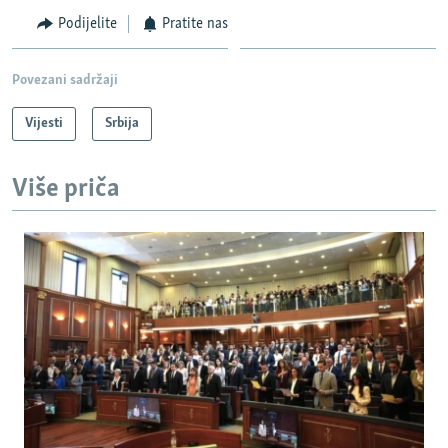
Podijelite
Pratite nas
Povezani sadržaji
Vijesti
Srbija
Više priča