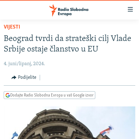
Dostupni
linkovi
Pređite
VIJESTI
na
VIJESTI
Beograd tvrdi da strateški cilj Vlade
glavni
BOSNA I HERCEGOVINA
sadržaj
Srbije ostaje članstvo u EU
SRBIJA
Pređite
na
4. juni/lipanj, 2024.
KOSOVO
glavnu
CRNA GORA
Podijelite
navigaciju
Pređite
VIZUELNO
na
Dodajte Radio Slobodna Evropa u vaš Google izvor
PODCASTI
VIDEO
pretragu
RAT U UKRAJINI
FOTOGALERIJE
KINA NA BALKANU
INFOGRAFIKE
RSE PRIČE IZ SVIJETA