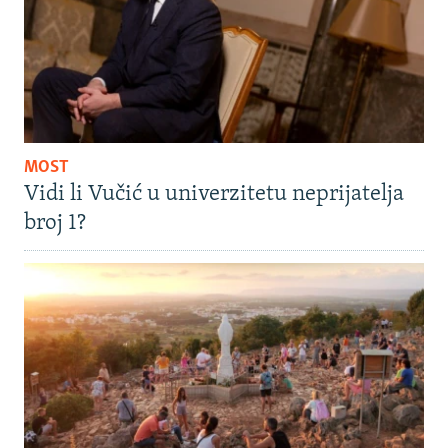
MOST
Vidi li Vučić u univerzitetu neprijatelja
broj 1?