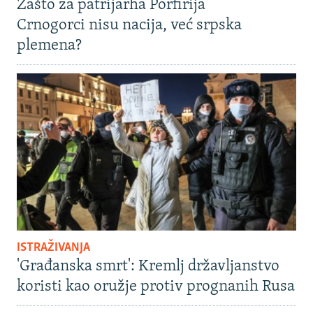
Zašto za patrijarha Porfirija
Crnogorci nisu nacija, već srpska
plemena?
ISTRAŽIVANJA
'Građanska smrt': Kremlj državljanstvo
koristi kao oružje protiv prognanih Rusa