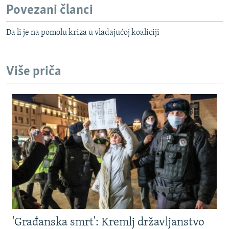
Povezani članci
Da li je na pomolu kriza u vladajućoj koaliciji
Više priča
'Građanska smrt': Kremlj državljanstvo