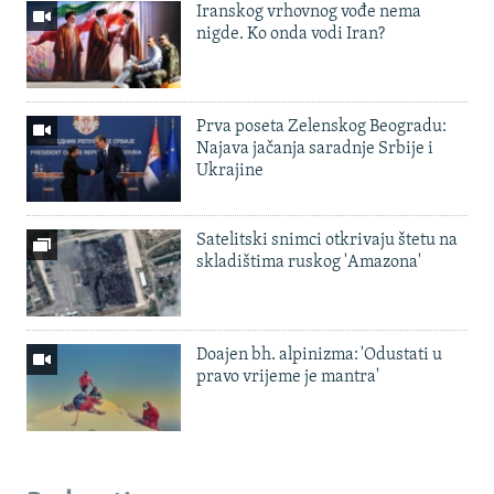
Iranskog vrhovnog vođe nema
nigde. Ko onda vodi Iran?
Prva poseta Zelenskog Beogradu:
Najava jačanja saradnje Srbije i
Ukrajine
Satelitski snimci otkrivaju štetu na
skladištima ruskog 'Amazona'
Doajen bh. alpinizma: 'Odustati u
pravo vrijeme je mantra'