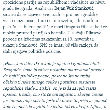
opozicione partije na republičkom i vladajuće na nivou
grada Beograda. Analitičar
Dejan Vuk Stanković
,
smatra da se izjave o eventualnoj promeni gradske
vlasti mogu posmatrati i u tom svetlu, odnosno kao
pokušaj slabljena političke moći Dragana Đilasa, koji će
možda preuzeti partijsko kormilo. U slučaju Đilasove
pobede na izborima zakazanim za 10. novembar,
ukazuje Stanković, SNS će imati još više razloga da
slabi njegove političke pozicije.
„Đilas, kao lider DS-a koji je ujedno i gradonačelnik
Beograda, imao bi zaista pristojan manevarski prostor
da knjiži političke poene, posebno što ne treba
očekivati neke mnogo velike i pozitivne rezultate
republičke vlade... Dakle, on je tada za njih zaista
opasan. E sada, ono što će oni sigurno u skorije vreme
još intenzivnije početi, jeste da prave tu priču uz pomoć
koje će moći da legitimišu jednu takvu akciju. Njima, u