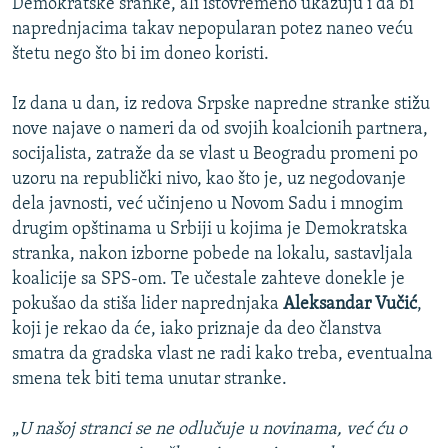
Demokratske sranke, ali istovremeno ukazuju i da bi
naprednjacima takav nepopularan potez naneo veću
štetu nego što bi im doneo koristi.
Iz dana u dan, iz redova Srpske napredne stranke stižu
nove najave o nameri da od svojih koalcionih partnera,
socijalista, zatraže da se vlast u Beogradu promeni po
uzoru na republički nivo, kao što je, uz negodovanje
dela javnosti, već učinjeno u Novom Sadu i mnogim
drugim opštinama u Srbiji u kojima je Demokratska
stranka, nakon izborne pobede na lokalu, sastavljala
koalicije sa SPS-om. Te učestale zahteve donekle je
pokušao da stiša lider naprednjaka
Aleksandar Vučić
,
koji je rekao da će, iako priznaje da deo članstva
smatra da gradska vlast ne radi kako treba, eventualna
smena tek biti tema unutar stranke.
„
U našoj stranci se ne odlučuje u novinama, već ću o