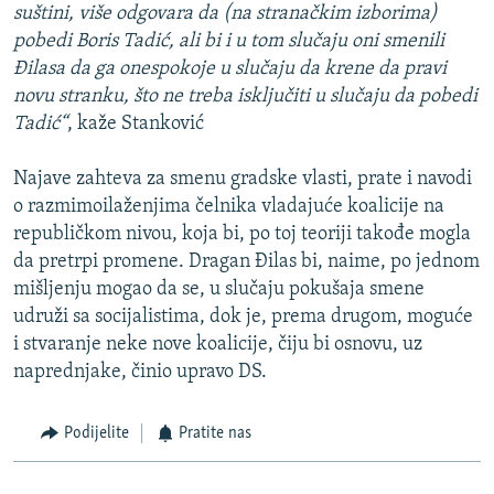
suštini, više odgovara da (na stranačkim izborima)
pobedi Boris Tadić, ali bi i u tom slučaju oni smenili
Đilasa da ga onespokoje u slučaju da krene da pravi
novu stranku, što ne treba isključiti u slučaju da pobedi
Tadić“
, kaže Stanković
Najave zahteva za smenu gradske vlasti, prate i navodi
o razmimoilaženjima čelnika vladajuće koalicije na
republičkom nivou, koja bi, po toj teoriji takođe mogla
da pretrpi promene. Dragan Đilas bi, naime, po jednom
mišljenju mogao da se, u slučaju pokušaja smene
udruži sa socijalistima, dok je, prema drugom, moguće
i stvaranje neke nove koalicije, čiju bi osnovu, uz
naprednjake, činio upravo DS.
Podijelite
Pratite nas