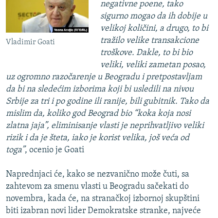
negativne poene, tako
sigurno mogao da ih dobije u
velikoj količini, a drugo, to bi
tražilo velike transakcione
Vladimir Goati
troškove. Dakle, to bi bio
veliki, veliki zametan posao,
uz ogromno razočarenje u Beogradu i pretpostavljam
da bi na sledećim izborima koji bi usledili na nivou
Srbije za tri i po godine ili ranije, bili gubitnik. Tako da
mislim da, koliko god Beograd bio “koka koja nosi
zlatna jaja”, eliminisanje vlasti je neprihvatljivo veliki
rizik i da je šteta, iako je korist velika, još veća od
toga”
, ocenio je Goati
Naprednjaci će, kako se nezvanično može čuti, sa
zahtevom za smenu vlasti u Beogradu sačekati do
novembra, kada će, na stranačkoj izbornoj skupštini
biti izabran novi lider Demokratske stranke, najveće