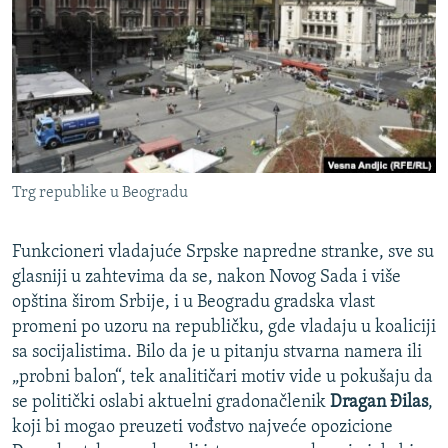
ISPRIČAJ MI
DNEVNO@RSE
SPECIJALI RSE
VIŠE OD NASLOVA
PRATITE NAS
GENOCID U SREBRENICI
Trg republike u Beogradu
POPLAVE I KLIZIŠTA U BIH 2024.
TV LIBERTY
Sve RFE/RL stranice
Funkcioneri vladajuće Srpske napredne stranke, sve su
POST SCRIPTUM
glasniji u zahtevima da se, nakon Novog Sada i više
opština širom Srbije, i u Beogradu gradska vlast
MOJA EVROPA
promeni po uzoru na republičku, gde vladaju u koaliciji
TRI DECENIJE OD RATA U BIH
sa socijalistima. Bilo da je u pitanju stvarna namera ili
„probni balon“, tek analitičari motiv vide u pokušaju da
SVE KARTE DEJTONA
se politički oslabi aktuelni gradonačlenik
Dragan Đilas
,
NASTANAK I RASPAD JUGOSLAVIJE
koji bi mogao preuzeti vođstvo najveće opozicione