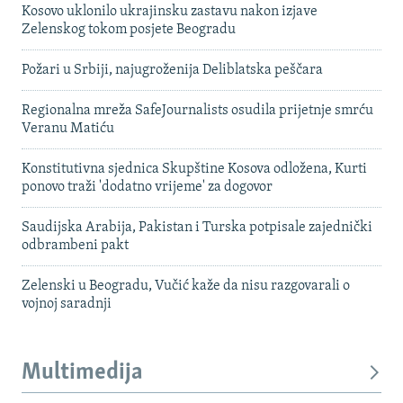
Kosovo uklonilo ukrajinsku zastavu nakon izjave
Zelenskog tokom posjete Beogradu
Požari u Srbiji, najugroženija Deliblatska peščara
Regionalna mreža SafeJournalists osudila prijetnje smrću
Veranu Matiću
Konstitutivna sjednica Skupštine Kosova odložena, Kurti
ponovo traži 'dodatno vrijeme' za dogovor
Saudijska Arabija, Pakistan i Turska potpisale zajednički
odbrambeni pakt
Zelenski u Beogradu, Vučić kaže da nisu razgovarali o
vojnoj saradnji
Multimedija