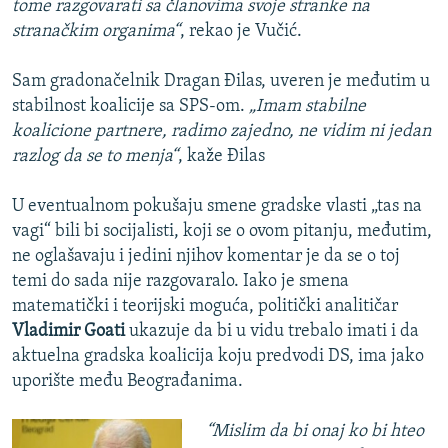
tome razgovarati sa članovima svoje stranke na
stranačkim organima“
, rekao je Vučić.
Sam gradonačelnik Dragan Đilas, uveren je međutim u
stabilnost koalicije sa SPS-om.
„Imam stabilne
koalicione partnere, radimo zajedno, ne vidim ni jedan
razlog da se to menja“
, kaže Đilas
U eventualnom pokušaju smene gradske vlasti „tas na
vagi“ bili bi socijalisti, koji se o ovom pitanju, međutim,
ne oglašavaju i jedini njihov komentar je da se o toj
temi do sada nije razgovaralo. Iako je smena
matematički i teorijski moguća, politički analitičar
Vladimir Goati
ukazuje da bi u vidu trebalo imati i da
aktuelna gradska koalicija koju predvodi DS, ima jako
uporište među Beograđanima.
“Mislim da bi onaj ko bi hteo