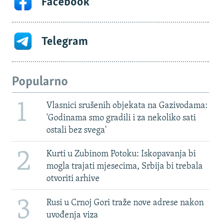
Facebook
Telegram
Popularno
1
Vlasnici srušenih objekata na Gazivodama:
'Godinama smo gradili i za nekoliko sati
ostali bez svega'
2
Kurti u Zubinom Potoku: Iskopavanja bi
mogla trajati mjesecima, Srbija bi trebala
otvoriti arhive
3
Rusi u Crnoj Gori traže nove adrese nakon
uvođenja viza