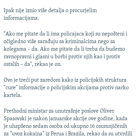
Ipak nije iznio više detalja o procurjelim
informacijama.
"Ako me pitate da li ima policajaca koji su nepošteni i
očigledno više sarađuju sa kriminalcima nego sa
kolegama – da. Ako me pitate da li treba da budemo
ravnopravni i glasni u borbi protiv njih kao i protiv
ostalih – da", rekao je on.
Ovo je treći put zaredom kako iz policijskih struktura
"cure" informacije o policijskim akcijama protiv narko
kartela.
Prethodni ministar za unutrašnje poslove Oliver
Spasovski je nakon januarske akcije ove godine, kada
je uhapšeno sedam osoba od ukupno 16 osumnjičenih
za "uvoz kokaina" iz Perua i Brazila, rekao da su utvrdili