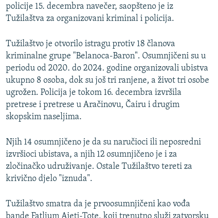
policije 15. decembra navečer, saopšteno je iz
Tužilaštva za organizovani kriminal i policija.
Tužilaštvo je otvorilo istragu protiv 18 članova
kriminalne grupe "Belanoca-Baron". Osumnjičeni su u
periodu od 2020. do 2024. godine organizovali ubistva
ukupno 8 osoba, dok su još tri ranjene, a život tri osobe
ugrožen. Policija je tokom 16. decembra izvršila
pretrese i pretrese u Aračinovu, Čairu i drugim
skopskim naseljima.
Njih 14 osumnjičeno je da su naručioci ili neposredni
izvršioci ubistava, a njih 12 osumnjičeno je i za
zločinačko udruživanje. Ostale Tužilaštvo tereti za
krivično djelo "iznuda".
Tužilaštvo smatra da je prvoosumnjičeni kao vođa
bande Fatljum Ajeti-Tote, koji trenutno služi zatvorsku