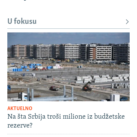
U fokusu
AKTUELNO
Na šta Srbija troši milione iz budžetske
rezerve?