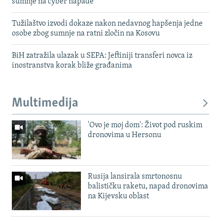
sumnje na cyber napade
Tužilaštvo izvodi dokaze nakon nedavnog hapšenja jedne
osobe zbog sumnje na ratni zločin na Kosovu
BiH zatražila ulazak u SEPA: Jeftiniji transferi novca iz
inostranstva korak bliže građanima
Multimedija
'Ovo je moj dom': Život pod ruskim
dronovima u Hersonu
Rusija lansirala smrtonosnu
balističku raketu, napad dronovima
na Kijevsku oblast