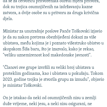
da se za četvoricu pritvorenika odredi mjera pritvora,
dok su trojica osumnjičenih na izdržavanju kazne
zatvora, a dvije osobe su u pritvoru za druga krivična
djela.
Ministar za unutrašnje poslove Panče Toškovski izjavio
je da su nakon pretresa obezbijeđeni dokazi za više
ubistava, među kojima je i poznato višestruko ubistvo u
skopskom Šiša baru, što je izazvalo, kako je rekao,
"veliku uznemirenost kod makedonske javnosti".
"Članovi ove grupe izvršili su veliki broj ubistava u
proteklim godinama, kao i ubistava u pokušaju. Tokom
2023. godine trojka je stvorila grupu za iznudu", objavio
je ministar Toškovski.
On je istakao da neki od osumnjičenih nisu u zemlji
duže vrijeme, neki jesu, a neki nisu osigurani, ne