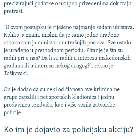
precizirajući podatke o ukupno privedenima dok traju
pretresi.
"U ovom postupku je riješeno najmanje sedam ubistava.
Koliko ja znam, mislim da je samo jedno urađeno
otkako sam ja ministar unutrašnjih poslova. Sve ostalo
je urađeno u prethodnom periodu. Pitanje je šta su
radili prije nas? Da li su radili u interesu makedonskih
građana ili u interesu nekog drugog?", rekao je
Toškovski.
On je dodao da su neki od članova ove kriminalne
grupe zapalili i pet sportskih kladionica i jednu
prodavnicu sendviča, kao i više vozila zatvorske
policije.
Ko im je dojavio za policijsku akciju?