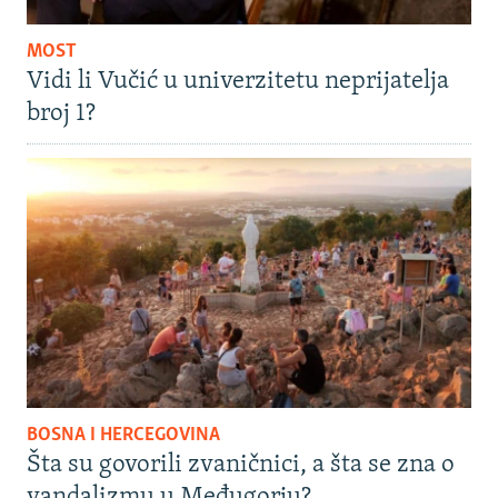
MOST
Vidi li Vučić u univerzitetu neprijatelja
broj 1?
BOSNA I HERCEGOVINA
Šta su govorili zvaničnici, a šta se zna o
vandalizmu u Međugorju?