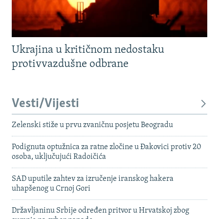
Ukrajina u kritičnom nedostaku
protivvazdušne odbrane
Vesti/Vijesti
Zelenski stiže u prvu zvaničnu posjetu Beogradu
Podignuta optužnica za ratne zločine u Đakovici protiv 20
osoba, uključujući Radoičića
SAD uputile zahtev za izručenje iranskog hakera
uhapšenog u Crnoj Gori
Državljaninu Srbije određen pritvor u Hrvatskoj zbog