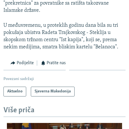
"prekretnica" za povratnike sa ratišta takozvane
Islamske države.
U međuvremenu, u proteklih godinu dana bila su tri
pokušaja ubistva Radeta Trajkovskog - Steklija u
skopskom tržnom centru "Ist kapija", koji se, prema
nekim medijima, smatra bliskim kartelu "Belanoca".
Podijelite
Pratite nas
Povezani sadržaji
Aktuelno
Sjeverna Makedonija
Više priča