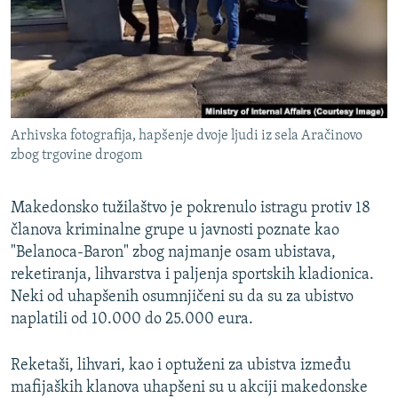
ISPRIČAJ MI
DNEVNO@RSE
SPECIJALI RSE
VIŠE OD NASLOVA
PRATITE NAS
Arhivska fotografija, hapšenje dvoje ljudi iz sela Aračinovo
GENOCID U SREBRENICI
zbog trgovine drogom
POPLAVE I KLIZIŠTA U BIH 2024.
Makedonsko tužilaštvo je pokrenulo istragu protiv 18
TV LIBERTY
Sve RFE/RL stranice
članova kriminalne grupe u javnosti poznate kao
POST SCRIPTUM
"Belanoca-Baron" zbog najmanje osam ubistava,
MOJA EVROPA
reketiranja, lihvarstva i paljenja sportskih kladionica.
Neki od uhapšenih osumnjičeni su da su za ubistvo
TRI DECENIJE OD RATA U BIH
naplatili od 10.000 do 25.000 eura.
SVE KARTE DEJTONA
Reketaši, lihvari, kao i optuženi za ubistva između
NASTANAK I RASPAD JUGOSLAVIJE
mafijaških klanova uhapšeni su u akciji makedonske