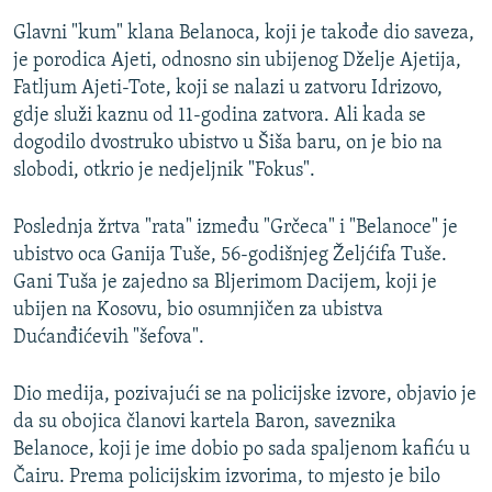
Glavni "kum" klana Belanoca, koji je takođe dio saveza,
je porodica Ajeti, odnosno sin ubijenog Dželje Ajetija,
Fatljum Ajeti-Tote, koji se nalazi u zatvoru Idrizovo,
gdje služi kaznu od 11-godina zatvora. Ali kada se
dogodilo dvostruko ubistvo u Šiša baru, on je bio na
slobodi, otkrio je nedjeljnik "Fokus".
Poslednja žrtva "rata" između "Grčeca" i "Belanoce" je
ubistvo oca Ganija Tuše, 56-godišnjeg Željćifa Tuše.
Gani Tuša je zajedno sa Bljerimom Dacijem, koji je
ubijen na Kosovu, bio osumnjičen za ubistva
Dućanđićevih "šefova".
Dio medija, pozivajući se na policijske izvore, objavio je
da su obojica članovi kartela Baron, saveznika
Belanoce, koji je ime dobio po sada spaljenom kafiću u
Čairu. Prema policijskim izvorima, to mjesto je bilo