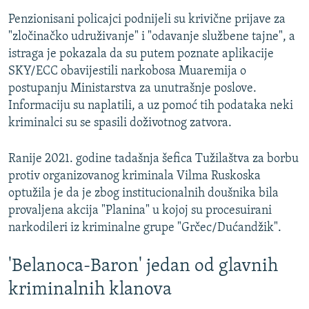
Penzionisani policajci podnijeli su krivične prijave za
"zločinačko udruživanje" i "odavanje službene tajne", a
istraga je pokazala da su putem poznate aplikacije
SKY/ECC obavijestili narkobosa Muaremija o
postupanju Ministarstva za unutrašnje poslove.
Informaciju su naplatili, a uz pomoć tih podataka neki
kriminalci su se spasili doživotnog zatvora.
Ranije 2021. godine tadašnja šefica Tužilaštva za borbu
protiv organizovanog kriminala Vilma Ruskoska
optužila je da je zbog institucionalnih doušnika bila
provaljena akcija "Planina" u kojoj su procesuirani
narkodileri iz kriminalne grupe "Grčec/Dućandžik".
'Belanoca-Baron' jedan od glavnih
kriminalnih klanova