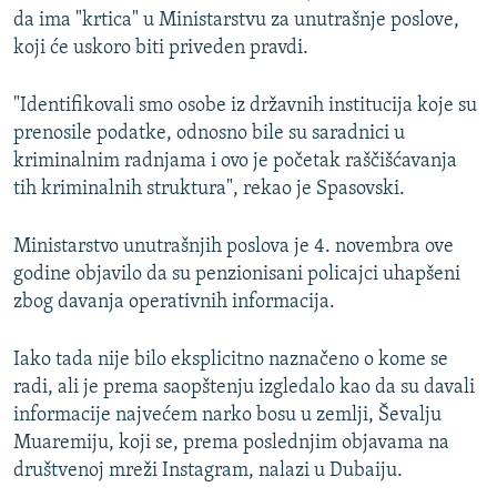
da ima "krtica" u Ministarstvu za unutrašnje poslove,
koji će uskoro biti priveden pravdi.
"Identifikovali smo osobe iz državnih institucija koje su
prenosile podatke, odnosno bile su saradnici u
kriminalnim radnjama i ovo je početak raščišćavanja
tih kriminalnih struktura", rekao je Spasovski.
Ministarstvo unutrašnjih poslova je 4. novembra ove
godine objavilo da su penzionisani policajci uhapšeni
zbog davanja operativnih informacija.
Iako tada nije bilo eksplicitno naznačeno o kome se
radi, ali je prema saopštenju izgledalo kao da su davali
informacije najvećem narko bosu u zemlji, Ševalju
Muaremiju, koji se, prema poslednjim objavama na
društvenoj mreži Instagram, nalazi u Dubaiju.