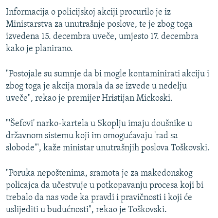
Informacija o policijskoj akciji procurilo je iz
Ministarstva za unutrašnje poslove, te je zbog toga
izvedena 15. decembra uveče, umjesto 17. decembra
kako je planirano.
"Postojale su sumnje da bi mogle kontaminirati akciju i
zbog toga je akcija morala da se izvede u nedelju
uveče", rekao je premijer Hristijan Mickoski.
"'Šefovi' narko-kartela u Skoplju imaju doušnike u
državnom sistemu koji im omogućavaju 'rad sa
slobode'", kaže ministar unutrašnjih poslova Toškovski.
"Poruka nepoštenima, sramota je za makedonskog
policajca da učestvuje u potkopavanju procesa koji bi
trebalo da nas vode ka pravdi i pravičnosti i koji će
uslijediti u budućnosti", rekao je Toškovski.