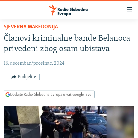
Dostupni
linkovi
Pređite
SJEVERNA MAKEDONIJA
na
VIJESTI
Članovi kriminalne bande Belanoca
glavni
BOSNA I HERCEGOVINA
sadržaj
privedeni zbog osam ubistava
SRBIJA
Pređite
na
16. decembar/prosinac, 2024.
KOSOVO
glavnu
CRNA GORA
Podijelite
navigaciju
Pređite
VIZUELNO
na
Dodajte Radio Slobodna Evropa u vaš Google izvor
PODCASTI
VIDEO
pretragu
RAT U UKRAJINI
FOTOGALERIJE
KINA NA BALKANU
INFOGRAFIKE
RSE PRIČE IZ SVIJETA