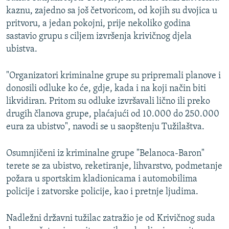
kaznu, zajedno sa još četvoricom, od kojih su dvojica u
pritvoru, a jedan pokojni, prije nekoliko godina
sastavio grupu s ciljem izvršenja krivičnog djela
ubistva.
"Organizatori kriminalne grupe su pripremali planove i
donosili odluke ko će, gdje, kada i na koji način biti
likvidiran. Pritom su odluke izvršavali lično ili preko
drugih članova grupe, plaćajući od 10.000 do 250.000
eura za ubistvo", navodi se u saopštenju Tužilaštva.
Osumnjičeni iz kriminalne grupe "Belanoca-Baron"
terete se za ubistvo, reketiranje, lihvarstvo, podmetanje
požara u sportskim kladionicama i automobilima
policije i zatvorske policije, kao i pretnje ljudima.
Nadležni državni tužilac zatražio je od Krivičnog suda