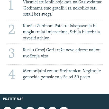
1
Vlasnici srušenih objekata na Gazivodama:
'Godinama smo gradili i za nekoliko sati
ostali bez svega'
2
Kurti u Zubinom Potoku: Iskopavanja bi
mogla trajati mjesecima, Srbija bi trebala
otvoriti arhive
3
Rusi u Crnoj Gori traže nove adrese nakon
uvođenja viza
4
Memorijalni centar Srebrenica: Negiranje
genocida poraslo za više od 50 posto
PRATITE NAS