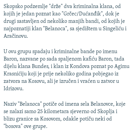
Skopsko podzemlje "drže" dva kriminalna klana, od
kojih je jedan poznat kao "Grčec/Dućanđik", dok je
drugi sastavljen od nekoliko manjih bandi, od kojih je
najpoznatiji klan "Belanoca", sa sjedištem u Singeliću i
Aračinovu.
U ovu grupu spadaju i kriminalne bande po imenu
Baron, nazvane po sada spaljenom kafiću Baron, tada
dijelu klana Bundes, i klan iz Kondova poznat po Agimu
Krasnićiju koji je prije nekoliko godina pobjegao iz
zatvora na Kosovu, ali je izručen i vraćen u zatvor u
Idrizovu.
Naziv "Belanoca" potiče od imena sela Belanovce, koje
se nalazi samo 25 kilometara sjeverno od Skoplja i
blizu granice sa Kosovom, odakle potiču neki od
"bosova" ove grupe.