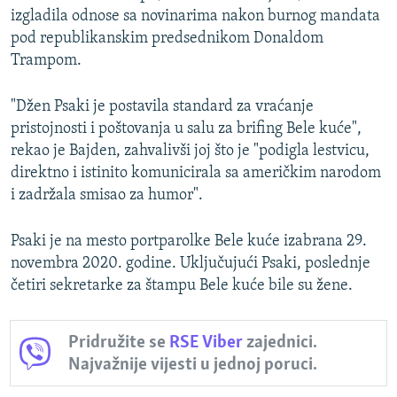
izgladila odnose sa novinarima nakon burnog mandata
pod republikanskim predsednikom Donaldom
Trampom.
"Džen Psaki je postavila standard za vraćanje
pristojnosti i poštovanja u salu za brifing Bele kuće",
rekao je Bajden, zahvalivši joj što je "podigla lestvicu,
direktno i istinito komunicirala sa američkim narodom
i zadržala smisao za humor".
Psaki je na mesto portparolke Bele kuće izabrana 29.
novembra 2020. godine. Uključujući Psaki, poslednje
četiri sekretarke za štampu Bele kuće bile su žene.
Pridružite se
RSE Viber
zajednici.
Najvažnije vijesti u jednoj poruci.