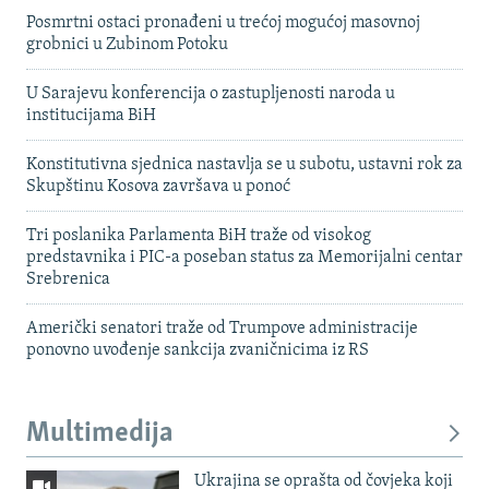
Posmrtni ostaci pronađeni u trećoj mogućoj masovnoj
grobnici u Zubinom Potoku
U Sarajevu konferencija o zastupljenosti naroda u
institucijama BiH
Konstitutivna sjednica nastavlja se u subotu, ustavni rok za
Skupštinu Kosova završava u ponoć
Tri poslanika Parlamenta BiH traže od visokog
predstavnika i PIC-a poseban status za Memorijalni centar
Srebrenica
Američki senatori traže od Trumpove administracije
ponovno uvođenje sankcija zvaničnicima iz RS
Multimedija
Ukrajina se oprašta od čovjeka koji