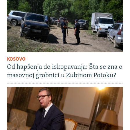
KOSOVO
Od hapšenja do iskopavanja: Šta se zna o
masovnoj grobnici u Zubinom Potoku?