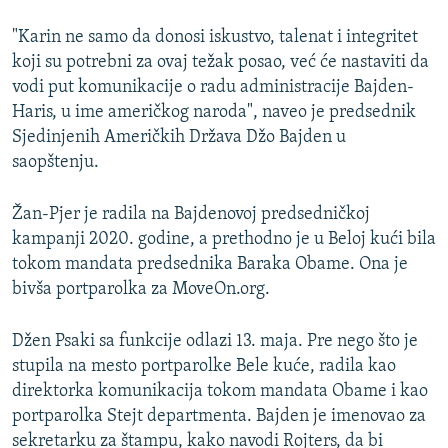
"Karin ne samo da donosi iskustvo, talenat i integritet
koji su potrebni za ovaj težak posao, već će nastaviti da
vodi put komunikacije o radu administracije Bajden-
Haris, u ime američkog naroda", naveo je predsednik
Sjedinjenih Američkih Država Džo Bajden u
saopštenju.
Žan-Pjer je radila na Bajdenovoj predsedničkoj
kampanji 2020. godine, a prethodno je u Beloj kući bila
tokom mandata predsednika Baraka Obame. Ona je
bivša portparolka za MoveOn.org.
Džen Psaki sa funkcije odlazi 13. maja. Pre nego što je
stupila na mesto portparolke Bele kuće, radila kao
direktorka komunikacija tokom mandata Obame i kao
portparolka Stejt departmenta. Bajden je imenovao za
sekretarku za štampu, kako navodi Rojters, da bi