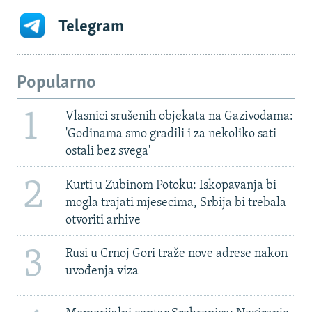
Telegram
Popularno
1
Vlasnici srušenih objekata na Gazivodama:
'Godinama smo gradili i za nekoliko sati
ostali bez svega'
2
Kurti u Zubinom Potoku: Iskopavanja bi
mogla trajati mjesecima, Srbija bi trebala
otvoriti arhive
3
Rusi u Crnoj Gori traže nove adrese nakon
uvođenja viza