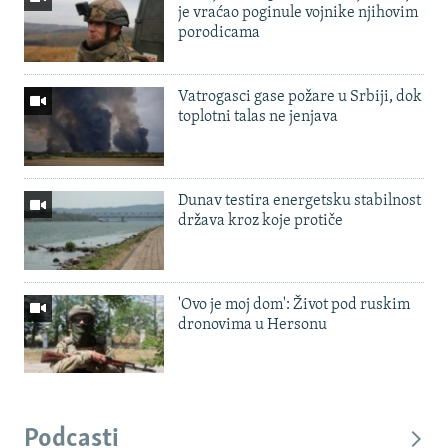
je vraćao poginule vojnike njihovim
porodicama
Vatrogasci gase požare u Srbiji, dok
toplotni talas ne jenjava
Dunav testira energetsku stabilnost
država kroz koje protiče
'Ovo je moj dom': Život pod ruskim
dronovima u Hersonu
Podcasti