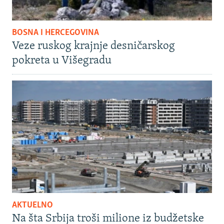
BOSNA I HERCEGOVINA
Veze ruskog krajnje desničarskog
pokreta u Višegradu
AKTUELNO
Na šta Srbija troši milione iz budžetske