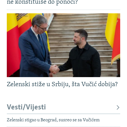
ne konstituiše do ponoći?
Zelenski stiže u Srbiju, šta Vučić dobija?
Vesti/Vijesti
Zelenski stigao u Beograd, susreo se sa Vučićem