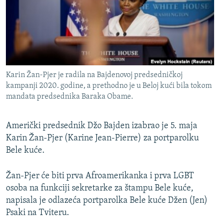
ISPRIČAJ MI
DNEVNO@RSE
SPECIJALI RSE
VIŠE OD NASLOVA
PRATITE NAS
Karin Žan-Pjer je radila na Bajdenovoj predsedničkoj
GENOCID U SREBRENICI
kampanji 2020. godine, a prethodno je u Beloj kući bila tokom
mandata predsednika Baraka Obame.
POPLAVE I KLIZIŠTA U BIH 2024.
TV LIBERTY
Sve RFE/RL stranice
Američki predsednik Džo Bajden izabrao je 5. maja
POST SCRIPTUM
Karin Žan-Pjer (Karine Jean-Pierre) za portparolku
Bele kuće.
MOJA EVROPA
TRI DECENIJE OD RATA U BIH
Žan-Pjer će biti prva Afroamerikanka i prva LGBT
SVE KARTE DEJTONA
osoba na funkciji sekretarke za štampu Bele kuće,
napisala je odlazeća portparolka Bele kuće Džen (Jen)
NASTANAK I RASPAD JUGOSLAVIJE
Psaki na Tviteru.