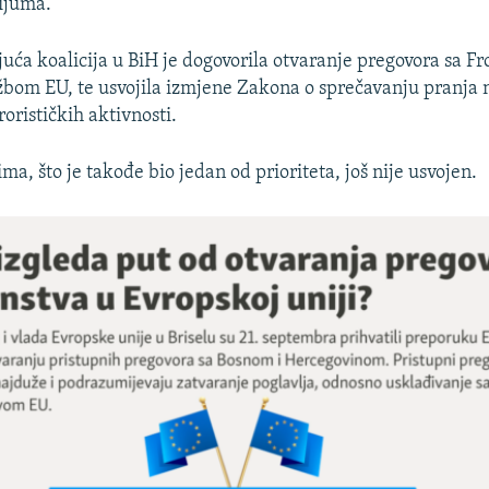
rijuma.
juća koalicija u BiH je dogovorila otvaranje pregovora sa F
bom EU, te usvojila izmjene Zakona o sprečavanju pranja n
rorističkih aktivnosti.
a, što je takođe bio jedan od prioriteta, još nije usvojen.