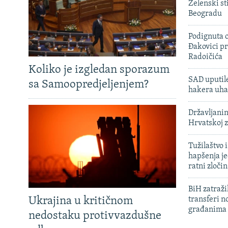
Zelenski st
Beogradu
Podignuta o
Đakovici pr
Radoičića
Koliko je izgledan sporazum
SAD uputile
sa Samoopredjeljenjem?
hakera uha
Državljanin
Hrvatskoj 
Tužilaštvo
hapšenja j
ratni zloči
BiH zatražil
Ukrajina u kritičnom
transferi n
građanima
nedostaku protivvazdušne