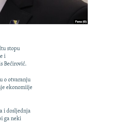
ltu stopu
e i
s Bećirović.
ku o otvaranju
nje ekonomiije
a i dosljednja
i ga neki