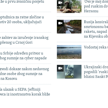
iže u prvu zvaničnu posjetu
'Ovo je moj dom
pod ruskim dr
Hersonu
ptužnica za ratne zločine u
otiv 20 osoba, uključujući
Rusija lansiral
smrtonosnu ba
raketu, napad
na Kijevsku ob
 zahtev za izručenje iranskog
pšenog u Crnoj Gori
Vodostaj reka 
u Srbije određen pritvor u
zbog sumnje na cyber napade
Ukrajinski dr
 izvodi dokaze nakon nedavnog
pogodili 'rusk
edne osobe zbog sumnje na
blizini Sankt 
n na Kosovu
a ulazak u SEPA: Jeftiniji
ovca iz inostranstva korak bliže