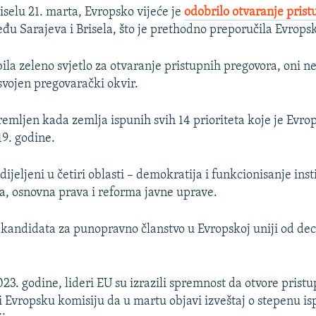
iselu 21. marta, Evropsko vijeće je
odobrilo otvaranje prist
đu Sarajeva i Brisela, što je prethodno preporučila Evrops
bila zeleno svjetlo za otvaranje pristupnih pregovora, oni 
vojen pregovarački okvir.
premljen kada zemlja ispunih svih 14 prioriteta koje je Evro
19. godine.
odijeljeni u četiri oblasti – demokratija i funkcionisanje inst
a, osnovna prava i reforma javne uprave.
 kandidata za punopravno članstvo u Evropskoj uniji od d
3. godine, lideri EU su izrazili spremnost da otvore prist
li Evropsku komisiju da u martu objavi izveštaj o stepenu i