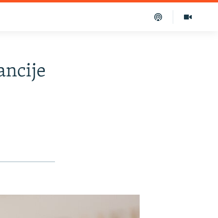
ancije
H