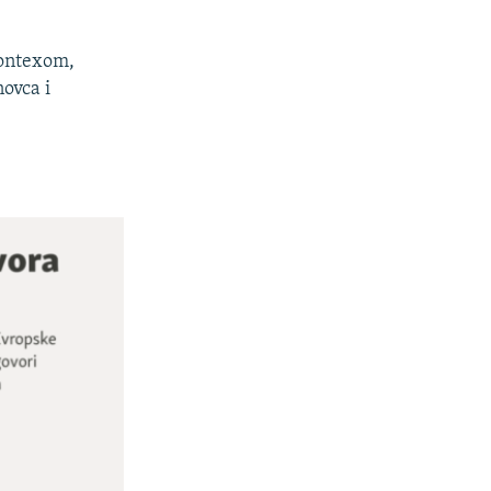
rontexom,
ovca i