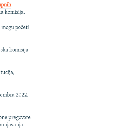
upnih
ka komisija.
ne mogu početi
pska komisija
itucija,
ecembra 2022.
upne pregovore
spunjavanja