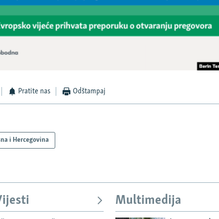
Pratite nas
Odštampaj
na i Hercegovina
ijesti
Multimedija