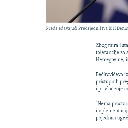
Predsjedavajući Predsjedništva BiH Denis 
Zbog mira i sta
tolerancije za 
Hercegovine, i
Bećirovićeva i
pristupnih pre
i privlačenje i
"Nema prostora
implementacija
pojednici ugrož