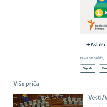
Podijelite
Povezani sadržaji
Vijesti
Bos
Više priča
Vesti/V