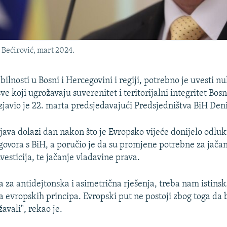
Bećirović, mart 2024.
bilnosti u Bosni i Hercegovini i regiji, potrebno je uvesti nu
sve koji ugrožavaju suverenitet i teritorijalni integritet Bosn
zjavio je 22. marta predsjedavajući Predsjedništva BiH Deni
zjava dolazi dan nakon što je Evropsko vijeće donijelo odlu
govora s BiH, a poručio je da su promjene potrebne za jača
nvesticija, te jačanje vladavine prava.
 za antidejtonska i asimetrična rješenja, treba nam istinsk
 evropskih principa. Evropski put ne postoji zbog toga da b
avali", rekao je.