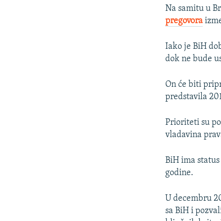
Na samitu u Br
pregovora
izme
Iako je BiH do
dok ne bude us
On će biti pri
predstavila 20
Prioriteti su p
vladavina prav
BiH ima status
godine.
U decembru 202
sa BiH i pozva