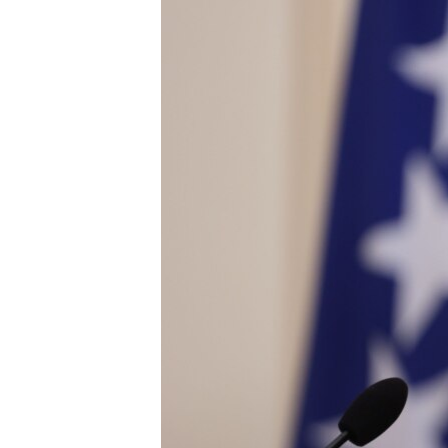
ISPRIČAJ MI
DNEVNO@RSE
SPECIJALI RSE
VIŠE OD NASLOVA
GENOCID U SREBRENICI
POPLAVE I KLIZIŠTA U BIH 2024.
TV LIBERTY
POST SCRIPTUM
MOJA EVROPA
TRI DECENIJE OD RATA U BIH
SVE KARTE DEJTONA
NASTANAK I RASPAD JUGOSLAVIJE