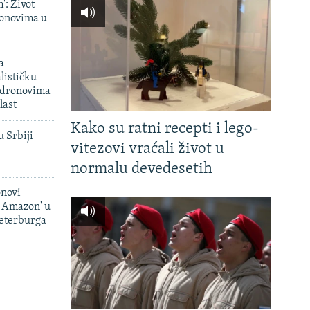
': Život
onovima u
a
lističku
 dronovima
last
Kako su ratni recepti i lego-
u Srbiji
vitezovi vraćali život u
normalu devedesetih
onovi
i Amazon' u
Peterburga