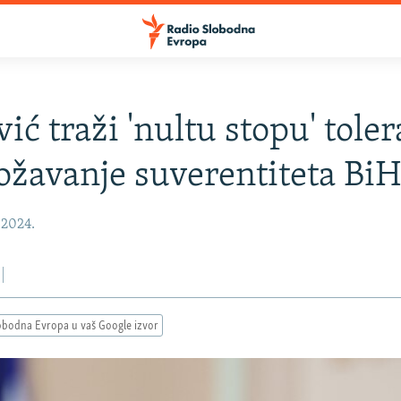
ić traži 'nultu stopu' toler
ožavanje suverentiteta Bi
 2024.
obodna Evropa u vaš Google izvor