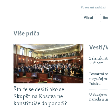
Povezani sadržaji
Vijesti
Bos
Više priča
Vesti/V
Zelenski st
Vučićem
Posmrtni os
mogućoj ma
Potoku
Šta će se desiti ako se
U Sarajevu 
Skupština Kosova ne
naroda u in
konstituiše do ponoći?