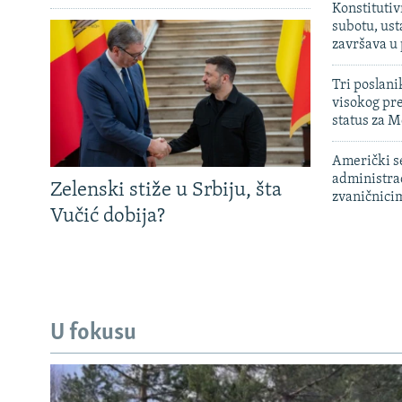
Konstitutiv
subotu, ust
završava u
Tri poslani
visokog pr
status za M
Američki s
administra
Zelenski stiže u Srbiju, šta
zvaničnici
Vučić dobija?
U fokusu