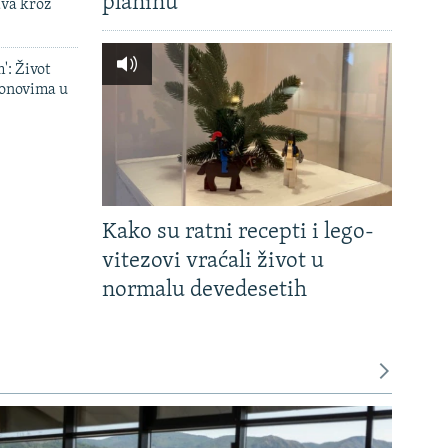
planinu'
ava kroz
': Život
onovima u
Kako su ratni recepti i lego-
vitezovi vraćali život u
normalu devedesetih