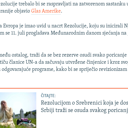
zolucije trebalo bi se raspravljati na zatvorenom sastanku 
 ranije objavio
Glas Amerike
.
 Evropa je imao uvid u nacrt Rezolucije, koju su inicirali 
m se 11. juli proglašava Međunarodnim danom sjećanja na
zmeđu ostalog, traži da se bez rezerve osudi svako poricanje
otiču članice UN-a da sačuvaju utvrđene činjenice i kroz sv
u odgovarajuće programe, kako bi se spriječio revizionizam
ČITAJTE:
Rezolucijom o Srebrenici koja je do
Srbiji traži se osuda svakog porican