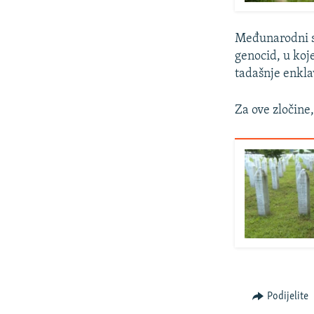
Međunarodni su
genocid, u koj
tadašnje enkla
Za ove zločine
Podijelite