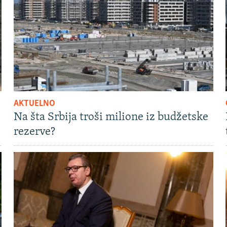
AKTUELNO
Na šta Srbija troši milione iz budžetske
rezerve?