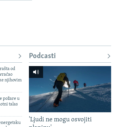
Podcasti
rašta od
 vraćao
ke njihovim
e požare u
otni talas
'Ljudi ne mogu osvojiti
 energetsku