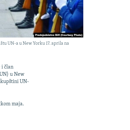
ištu UN-a u New Yorku 17. aprila na
i član
 (UN) u New
 skupštini UN-
etkom maja.