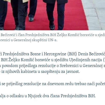
Bećirović i član Predsjedništva BiH Željko Komšić boraviće u sjed
brenici u Generalnoj skupštini UN-a.
i Predsjedništva Bosne i Hercegovine (BiH) Denis Bećirović 
 BiH Željko Komšić boraviće u sjedištu Ujedinjenih nacija
la povodom prijedloga rezolucije o Srebrenici u Generalnoj
e iz njihovih kabineta u saopštenju za javnost.
i se prijedlog rezolucije na dnevnom redu trebao naći poč
lja o odlasku u Njujork dva člana Predsjedništva BiH.