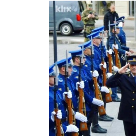
ISPRIČAJ MI
DNEVNO@RSE
SPECIJALI RSE
VIŠE OD NASLOVA
GENOCID U SREBRENICI
POPLAVE I KLIZIŠTA U BIH 2024.
TV LIBERTY
POST SCRIPTUM
MOJA EVROPA
TRI DECENIJE OD RATA U BIH
SVE KARTE DEJTONA
NASTANAK I RASPAD JUGOSLAVIJE