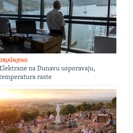
OBJAŠNJENO
Elektrane na Dunavu usporavaju,
temperatura raste