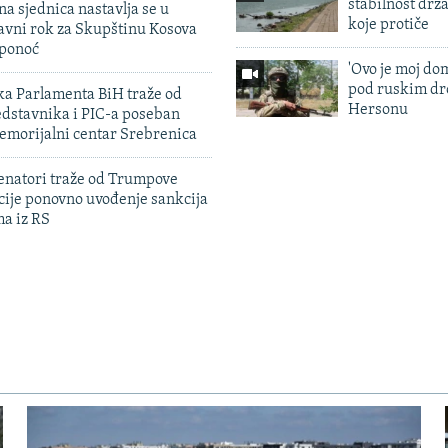
stabilnost drž
na sjednica nastavlja se u
koje protiče
avni rok za Skupštinu Kosova
 ponoć
'Ovo je moj dom
pod ruskim dr
ka Parlamenta BiH traže od
Hersonu
edstavnika i PIC-a poseban
emorijalni centar Srebrenica
enatori traže od Trumpove
cije ponovno uvođenje sankcija
ma iz RS