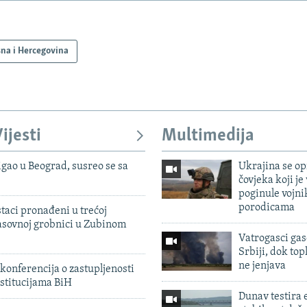
na i Hercegovina
ijesti
Multimedija
igao u Beograd, susreo se sa
Ukrajina se op
čovjeka koji je
poginule vojni
porodicama
taci pronađeni u trećoj
sovnoj grobnici u Zubinom
Vatrogasci gas
Srbiji, dok topl
ne jenjava
konferencija o zastupljenosti
stitucijama BiH
Dunav testira