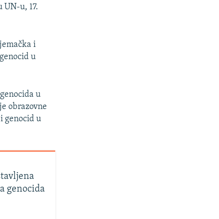
u UN-u, 17.
Njemačka i
 genocid u
 genocida u
oje obrazovne
 i genocid u
stavljena
ja genocida