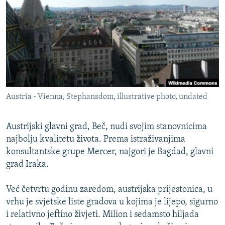
ISPRIČAJ MI
DNEVNO@RSE
SPECIJALI RSE
VIŠE OD NASLOVA
PRATITE NAS
GENOCID U SREBRENICI
Austria - Vienna, Stephansdom, illustrative photo, undated
POPLAVE I KLIZIŠTA U BIH 2024.
TV LIBERTY
Sve RFE/RL stranice
Austrijski glavni grad, Beč, nudi svojim stanovnicima
POST SCRIPTUM
najbolju kvalitetu života. Prema istraživanjima
konsultantske grupe Mercer, najgori je Bagdad, glavni
MOJA EVROPA
grad Iraka.
TRI DECENIJE OD RATA U BIH
Već četvrtu godinu zaredom, austrijska prijestonica, u
SVE KARTE DEJTONA
vrhu je svjetske liste gradova u kojima je lijepo, sigurno
NASTANAK I RASPAD JUGOSLAVIJE
i relativno jeftino živjeti. Milion i sedamsto hiljada