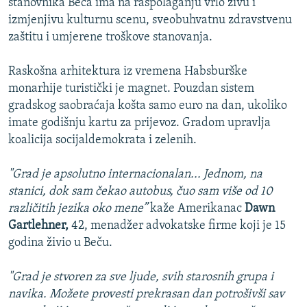
stanovnika Beča ima na raspolaganju vrlo živu i
izmjenjivu kulturnu scenu, sveobuhvatnu zdravstvenu
zaštitu i umjerene troškove stanovanja.
Raskošna arhitektura iz vremena Habsburške
monarhije turistički je magnet. Pouzdan sistem
gradskog saobraćaja košta samo euro na dan, ukoliko
imate godišnju kartu za prijevoz. Gradom upravlja
koalicija socijaldemokrata i zelenih.
"Grad je apsolutno internacionalan... Jednom, na
stanici, dok sam čekao autobus, čuo sam više od 10
različitih jezika oko mene”
kaže Amerikanac
Dawn
Gartlehner,
42, menadžer advokatske firme koji je 15
godina živio u Beču.
"Grad je stvoren za sve ljude, svih starosnih grupa i
navika. Možete provesti prekrasan dan potrošivši sav