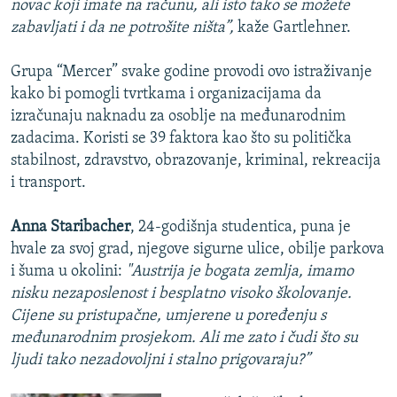
novac koji imate na računu, ali isto tako se možete
zabavljati i da ne potrošite ništa”,
kaže Gartlehner.
Grupa “Mercer” svake godine provodi ovo istraživanje
kako bi pomogli tvrtkama i organizacijama da
izračunaju naknadu za osoblje na međunarodnim
zadacima. Koristi se 39 faktora kao što su politička
stabilnost, zdravstvo, obrazovanje, kriminal, rekreacija
i transport.
Anna Staribacher
, 24-godišnja studentica, puna je
hvale za svoj grad, njegove sigurne ulice, obilje parkova
i šuma u okolini:
"Austrija je bogata zemlja, imamo
nisku nezaposlenost i besplatno visoko školovanje.
Cijene su pristupačne, umjerene u poređenju s
međunarodnim prosjekom. Ali me zato i čudi što su
ljudi tako nezadovoljni i stalno prigovaraju?”