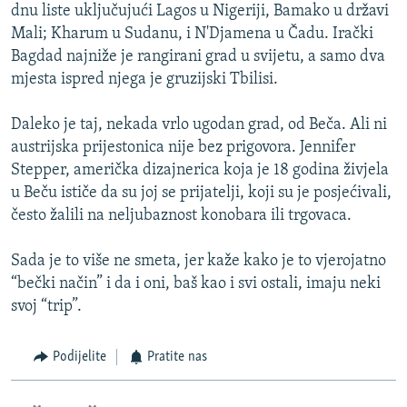
dnu liste uključujući Lagos u Nigeriji, Bamako u državi
Mali; Kharum u Sudanu, i N'Djamena u Čadu. Irački
Bagdad najniže je rangirani grad u svijetu, a samo dva
mjesta ispred njega je gruzijski Tbilisi.
Daleko je taj, nekada vrlo ugodan grad, od Beča. Ali ni
austrijska prijestonica nije bez prigovora. Jennifer
Stepper, američka dizajnerica koja je 18 godina živjela
u Beču ističe da su joj se prijatelji, koji su je posjećivali,
često žalili na neljubaznost konobara ili trgovaca.
Sada je to više ne smeta, jer kaže kako je to vjerojatno
“bečki način” i da i oni, baš kao i svi ostali, imaju neki
svoj “trip”.
Podijelite
Pratite nas