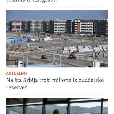
pokreta u Višegradu
AKTUELNO
Na šta Srbija troši milione iz budžetske
rezerve?