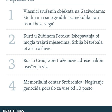
1
Vlasnici srušenih objekata na Gazivodama:
'Godinama smo gradili i za nekoliko sati
ostali bez svega'
2
Kurti u Zubinom Potoku: Iskopavanja bi
mogla trajati mjesecima, Srbija bi trebala
otvoriti arhive
3
Rusi u Crnoj Gori traže nove adrese nakon
uvođenja viza
4
Memorijalni centar Srebrenica: Negiranje
genocida poraslo za više od 50 posto
PRATITE NAS