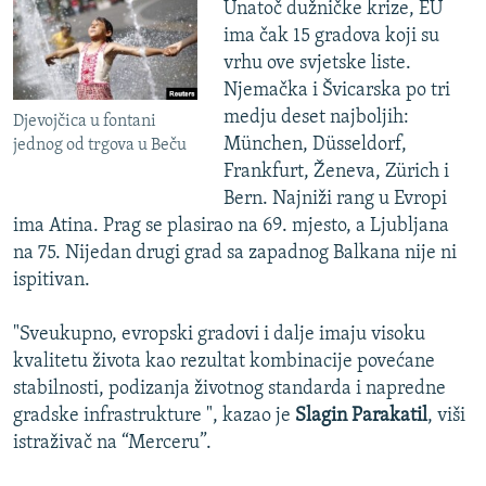
Unatoč dužničke krize, EU
ima čak 15 gradova koji su
vrhu ove svjetske liste.
Njemačka i Švicarska po tri
medju deset najboljih:
Djevojčica u fontani
München, Düsseldorf,
jednog od trgova u Beču
Frankfurt, Ženeva, Zürich i
Bern. Najniži rang u Evropi
ima Atina. Prag se plasirao na 69. mjesto, a Ljubljana
na 75. Nijedan drugi grad sa zapadnog Balkana nije ni
ispitivan.
"Sveukupno, evropski gradovi i dalje imaju visoku
kvalitetu života kao rezultat kombinacije povećane
stabilnosti, podizanja životnog standarda i napredne
gradske infrastrukture ", kazao je
Slagin Parakatil
, viši
istraživač na “Merceru”.