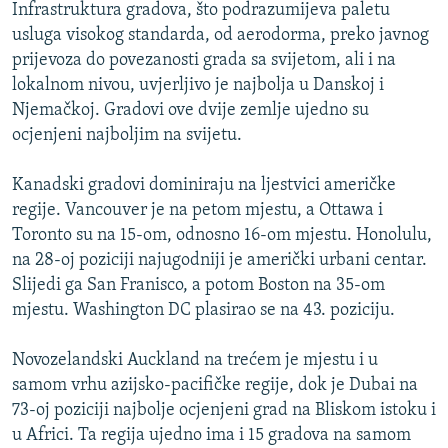
Infrastruktura gradova, što podrazumijeva paletu
usluga visokog standarda, od aerodorma, preko javnog
prijevoza do povezanosti grada sa svijetom, ali i na
lokalnom nivou, uvjerljivo je najbolja u Danskoj i
Njemačkoj. Gradovi ove dvije zemlje ujedno su
ocjenjeni najboljim na svijetu.
Kanadski gradovi dominiraju na ljestvici američke
regije. Vancouver je na petom mjestu, a Ottawa i
Toronto su na 15-om, odnosno 16-om mjestu. Honolulu,
na 28-oj poziciji najugodniji je američki urbani centar.
Slijedi ga San Franisco, a potom Boston na 35-om
mjestu. Washington DC plasirao se na 43. poziciju.
Novozelandski Auckland na trećem je mjestu i u
samom vrhu azijsko-pacifičke regije, dok je Dubai na
73-oj poziciji najbolje ocjenjeni grad na Bliskom istoku i
u Africi. Ta regija ujedno ima i 15 gradova na samom