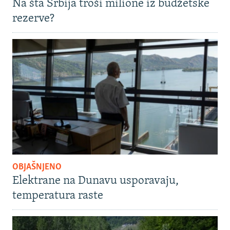
Na šta Srbija troši milione iz budžetske
rezerve?
OBJAŠNJENO
Elektrane na Dunavu usporavaju,
temperatura raste