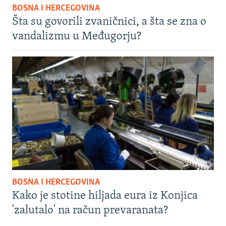
BOSNA I HERCEGOVINA
Šta su govorili zvaničnici, a šta se zna o
vandalizmu u Međugorju?
BOSNA I HERCEGOVINA
Kako je stotine hiljada eura iz Konjica
'zalutalo' na račun prevaranata?