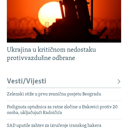
Ukrajina u kritičnom nedostaku
protivvazdušne odbrane
Vesti/Vijesti
Zelenski stiže u prvu zvaničnu posjetu Beogradu
Podignuta optužnica za ratne zločine u Đakovici protiv 20
osoba, uključujući Radoičića
SAD uputile zahtev za izručenje iranskog hakera