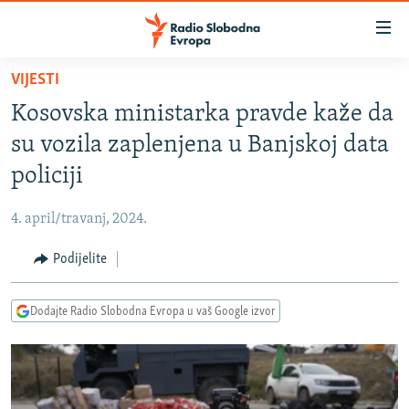
Dostupni
linkovi
Pređite
VIJESTI
na
VIJESTI
Kosovska ministarka pravde kaže da
glavni
BOSNA I HERCEGOVINA
sadržaj
su vozila zaplenjena u Banjskoj data
SRBIJA
Pređite
policiji
na
KOSOVO
glavnu
4. april/travanj, 2024.
CRNA GORA
navigaciju
Pređite
Podijelite
VIZUELNO
na
PODCASTI
VIDEO
pretragu
Dodajte Radio Slobodna Evropa u vaš Google izvor
RAT U UKRAJINI
FOTOGALERIJE
KINA NA BALKANU
INFOGRAFIKE
RSE PRIČE IZ SVIJETA