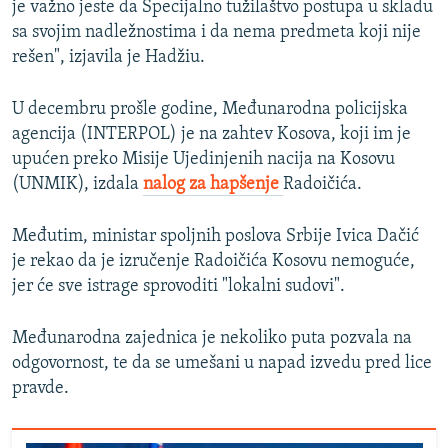
je važno jeste da Specijalno tužilaštvo postupa u skladu
sa svojim nadležnostima i da nema predmeta koji nije
rešen", izjavila je Hadžiu.
U decembru prošle godine, Međunarodna policijska
agencija (INTERPOL) je na zahtev Kosova, koji im je
upućen preko Misije Ujedinjenih nacija na Kosovu
(UNMIK), izdala
nalog za hapšenje
Radoičića.
Međutim, ministar spoljnih poslova Srbije Ivica Dačić
je rekao da je izručenje Radoičića Kosovu nemoguće,
jer će sve istrage sprovoditi "lokalni sudovi".
Međunarodna zajednica je nekoliko puta pozvala na
odgovornost, te da se umešani u napad izvedu pred lice
pravde.