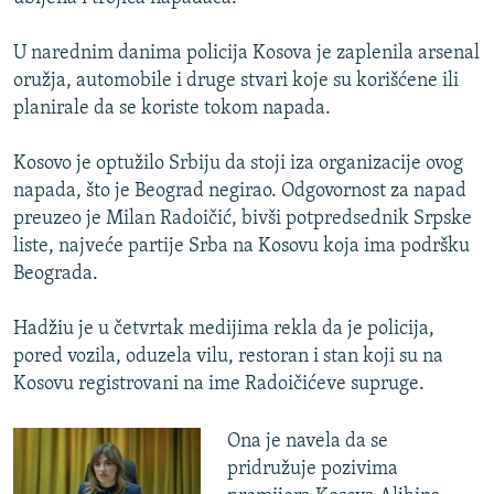
U narednim danima policija Kosova je zaplenila arsenal
oružja, automobile i druge stvari koje su korišćene ili
planirale da se koriste tokom napada.
Kosovo je optužilo Srbiju da stoji iza organizacije ovog
napada, što je Beograd negirao. Odgovornost za napad
preuzeo je Milan Radoičić, bivši potpredsednik Srpske
liste, najveće partije Srba na Kosovu koja ima podršku
Beograda.
Hadžiu je u četvrtak medijima rekla da je policija,
pored vozila, oduzela vilu, restoran i stan koji su na
Kosovu registrovani na ime Radoičićeve supruge.
Ona je navela da se
pridružuje pozivima