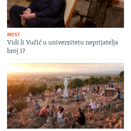
MOST
Vidi li Vučić u univerzitetu neprijatelja
broj 1?