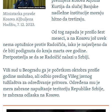
premijera Kosova Aljbina
Kurtija da slučaj Banjske
nadležne institucije moraju
Ministarka pravde
hitno da tretiraju.
Kosova Aljbuljena
Hadžiu, 7. 12. 2023.
Od tog napada je prošlo šest
meseci, a na Kosovu još uvek
nema optužnice protiv Radoičića, iako je najavljeno da
će biti podignuta do kraja marta ove godine.
Pretpostavlja se da se Radoičić nalazi u Srbiji.
Viši sud u Beogradu ga je početkom oktobra prošle
godine saslušao, ali odbio predlog Višeg javnog
tužilaštva za određivanje pritvora. Određena mu je
mera zabrane napuštanje teritoriju Republike Srbije,
te zabrana odlaska na Kosovo.