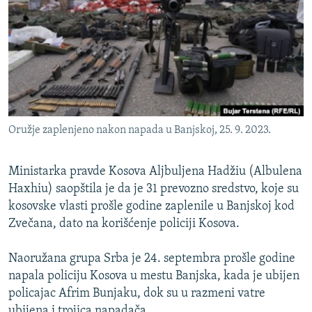
ISPRIČAJ MI
DNEVNO@RSE
SPECIJALI RSE
VIŠE OD NASLOVA
PRATITE NAS
GENOCID U SREBRENICI
Oružje zaplenjeno nakon napada u Banjskoj, 25. 9. 2023.
POPLAVE I KLIZIŠTA U BIH 2024.
TV LIBERTY
Sve RFE/RL stranice
Ministarka pravde Kosova Aljbuljena Hadžiu (Albulena
Haxhiu) saopštila je da je 31 prevozno sredstvo, koje su
POST SCRIPTUM
kosovske vlasti prošle godine zaplenile u Banjskoj kod
MOJA EVROPA
Zvečana, dato na korišćenje policiji Kosova.
TRI DECENIJE OD RATA U BIH
Naoružana grupa Srba je 24. septembra prošle godine
SVE KARTE DEJTONA
napala policiju Kosova u mestu Banjska, kada je ubijen
NASTANAK I RASPAD JUGOSLAVIJE
policajac Afrim Bunjaku, dok su u razmeni vatre
ubijena i trojica napadača.