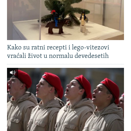
Kako su ratni recepti i lego-vitezovi
vraćali život u normalu devedesetih