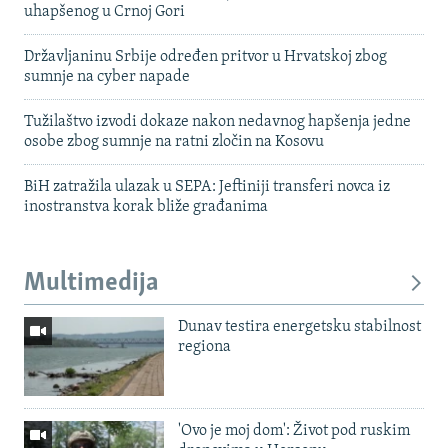
uhapšenog u Crnoj Gori
Državljaninu Srbije određen pritvor u Hrvatskoj zbog
sumnje na cyber napade
Tužilaštvo izvodi dokaze nakon nedavnog hapšenja jedne
osobe zbog sumnje na ratni zločin na Kosovu
BiH zatražila ulazak u SEPA: Jeftiniji transferi novca iz
inostranstva korak bliže građanima
Multimedija
Dunav testira energetsku stabilnost
regiona
'Ovo je moj dom': Život pod ruskim