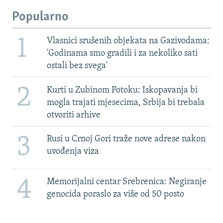
Popularno
1
Vlasnici srušenih objekata na Gazivodama:
'Godinama smo gradili i za nekoliko sati
ostali bez svega'
2
Kurti u Zubinom Potoku: Iskopavanja bi
mogla trajati mjesecima, Srbija bi trebala
otvoriti arhive
3
Rusi u Crnoj Gori traže nove adrese nakon
uvođenja viza
4
Memorijalni centar Srebrenica: Negiranje
genocida poraslo za više od 50 posto