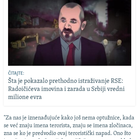
ČITAJTE:
Šta je pokazalo prethodno istraživanje RSE:
Radoičićeva imovina i zarada u Srbiji vredni
milione evra
"Za nas je iznenađujuće kako još nema optužnice, kada
se već znaju imena terorista, znaju se imena zločinaca,
zna se ko je predvodio ovaj teroristički napad. Ono što