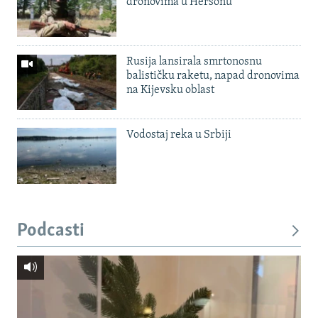
dronovima u Hersonu
Rusija lansirala smrtonosnu
balističku raketu, napad dronovima
na Kijevsku oblast
Vodostaj reka u Srbiji
Podcasti