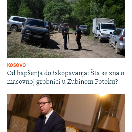
KOSOVO
Od hapšenja do iskopavanja: Šta se zna o
masovnoj grobnici u Zubinom Potoku?