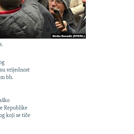
4.
og
nu vrijednost
om bh.
raško
ne Republike
g koji se tiče