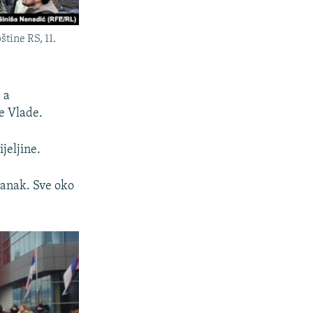
tine RS, 11.
 a
e Vlade.
ijeljine.
tanak. Sve oko