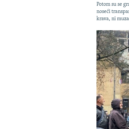
Potom su se gr
noseći transpa
krava, ni muza