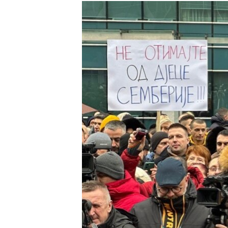
ISPRIČAJ MI
DNEVNO@RSE
SPECIJALI RSE
VIŠE OD NASLOVA
GENOCID U SREBRENICI
POPLAVE I KLIZIŠTA U BIH 2024.
TV LIBERTY
POST SCRIPTUM
MOJA EVROPA
TRI DECENIJE OD RATA U BIH
SVE KARTE DEJTONA
NASTANAK I RASPAD JUGOSLAVIJE