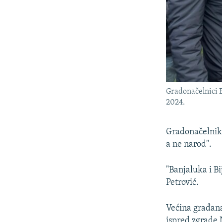
Gradonačelnici Ba
2024.
Gradonačelnik B
a ne narod".
"Banjaluka i Bi
Petrović.
Većina građana 
ispred zgrade 