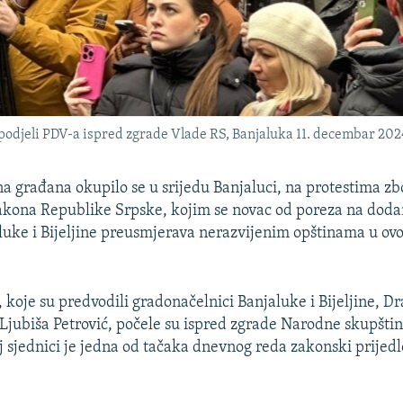
spodjeli PDV-a ispred zgrade Vlade RS, Banjaluka 11. decembar 202
na građana okupilo se u srijedu Banjaluci, na protestima zb
kona Republike Srpske, kojim se novac od poreza na doda
luke i Bijeljine preusmjerava nerazvijenim opštinama u ov
 koje su predvodili gradonačelnici Banjaluke i Bijeljine, D
 Ljubiša Petrović, počele su ispred zgrade Narodne skupšti
j sjednici je jedna od tačaka dnevnog reda zakonski prijedlo