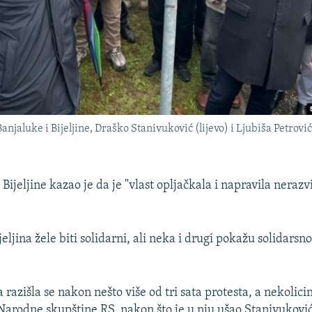
njaluke i Bijeljine, Draško Stanivuković (lijevo) i Ljubiša Petrovi
ijeljine kazao je da je "vlast opljačkala i napravila nerazv
jeljina žele biti solidarni, ali neka i drugi pokažu solidarsno
razišla se nakon nešto više od tri sata protesta, a nekolicin
Narodne skupštine RS, nakon što je u nju ušao Stanivuković