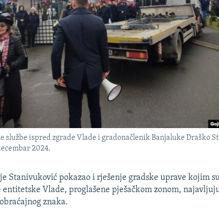
e službe ispred zgrade Vlade i gradonačlenik Banjaluke Draško St
decembar 2024.
je Stanivuković pokazao i rješenje gradske uprave kojim su
 entitetske Vlade, proglašene pješačkom zonom, najavljuju
aobraćajnog znaka.