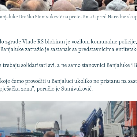
anjaluke Draško Stanivuković na protestima ispred Narodne skupš
 do zgrade Vlade RS blokiran je vozilom komunalne policije,
Banjaluke zatražio je sastanak sa predstavnicima entitetsk
e trebaju solidarisati svi, a ne samo stanovnici Banjaluke i B
oje ćemo provoditi u Banjaluci ukoliko ne pristanu na sas
pješačka zona", poručio je Stanivuković.