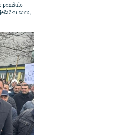
e poništilo
pješačku zonu,