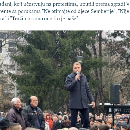
ađani, koji učestvuju na protestima, uputili prema zgradi V
rente sa porukama "Ne otimajte od djece Semberije", "Nije B
ra" i "Tražimo samo ono što je naše".