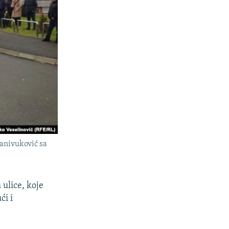
anivuković sa
 ulice, koje
ći i