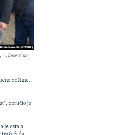
ć, 11. decembar
ijene opštine,
st", poručio je
a je ostala
 tražeći da