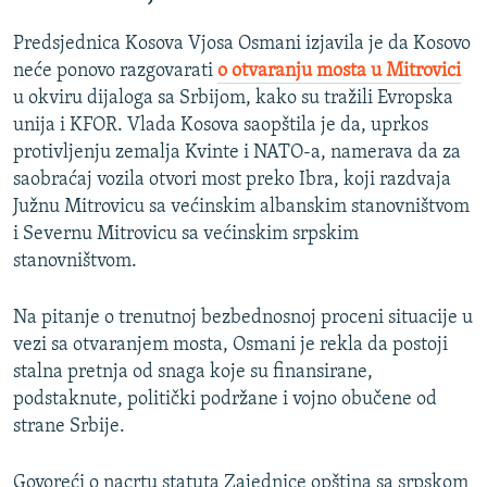
Predsjednica Kosova Vjosa Osmani izjavila je da Kosovo
neće ponovo razgovarati
o otvaranju mosta u Mitrovici
u okviru dijaloga sa Srbijom, kako su tražili Evropska
unija i KFOR. Vlada Kosova saopštila je da, uprkos
protivljenju zemalja Kvinte i NATO-a, namerava da za
saobraćaj vozila otvori most preko Ibra, koji razdvaja
Južnu Mitrovicu sa većinskim albanskim stanovništvom
i Severnu Mitrovicu sa većinskim srpskim
stanovništvom.
Na pitanje o trenutnoj bezbednosnoj proceni situacije u
vezi sa otvaranjem mosta, Osmani je rekla da postoji
stalna pretnja od snaga koje su finansirane,
podstaknute, politički podržane i vojno obučene od
strane Srbije.
Govoreći o nacrtu statuta Zajednice opština sa srpskom