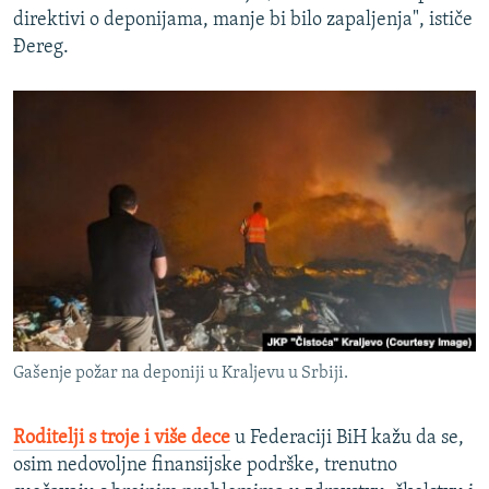
direktivi o deponijama, manje bi bilo zapaljenja", ističe
Đereg.
Gašenje požar na deponiji u Kraljevu u Srbiji.
Roditelji s troje i više dece
u Federaciji BiH kažu da se,
osim nedovoljne finansijske podrške, trenutno