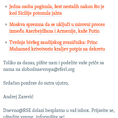
Jedna osoba poginula, šest nestalih nakon što je
kod Sicilije potonula jahta
Moskva spremna da se uključi u mirovni proces
između Azerbejdžana i Armenije, kaže Putin
Tvrdnje bivšeg saudijskog zvaničnika: Princ
Muhamed krivotvorio kraljev potpis na dekretu
Toliko za danas, pišite nam i podelite vaše priče sa
nama na slobodnaevropa@rferl.org
Srdačan pozdrav do sutra ujutro,
Andrej Zarević
Dnevno@RSE dolazi besplatno u vaš inbox. Prijavite se,
uštedite vreme, informišite se!