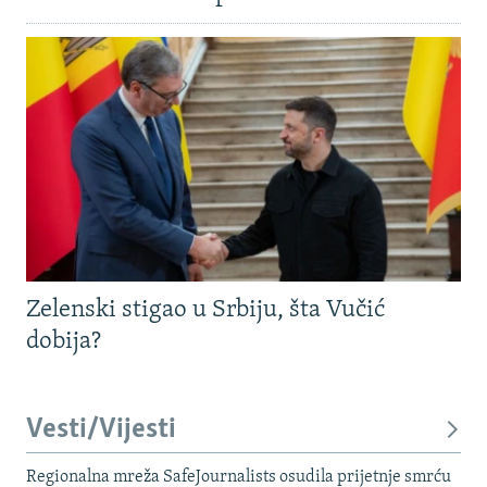
Zelenski stigao u Srbiju, šta Vučić
dobija?
Vesti/Vijesti
Regionalna mreža SafeJournalists osudila prijetnje smrću