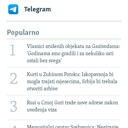
Telegram
Popularno
1
Vlasnici srušenih objekata na Gazivodama:
'Godinama smo gradili i za nekoliko sati
ostali bez svega'
2
Kurti u Zubinom Potoku: Iskopavanja bi
mogla trajati mjesecima, Srbija bi trebala
otvoriti arhive
3
Rusi u Crnoj Gori traže nove adrese nakon
uvođenja viza
Memorijalni centar Srebrenica: Negiranje