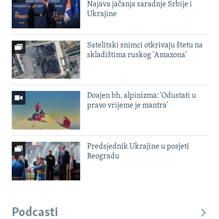
Najava jačanja saradnje Srbije i
Ukrajine
Satelitski snimci otkrivaju štetu na
skladištima ruskog 'Amazona'
Doajen bh. alpinizma: 'Odustati u
pravo vrijeme je mantra'
Predsjednik Ukrajine u posjeti
Beogradu
Podcasti