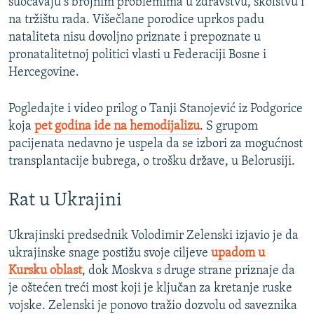
suočavaju s brojnim problemima u zdravstvu, školstvu i
na tržištu rada. Višečlane porodice uprkos padu
nataliteta nisu dovoljno priznate i prepoznate u
pronatalitetnoj politici vlasti u Federaciji Bosne i
Hercegovine.
Pogledajte i video prilog o Tanji Stanojević iz Podgorice
koja
pet godina ide na hemodijalizu
. S grupom
pacijenata nedavno je uspela da se izbori za mogućnost
transplantacije bubrega, o trošku države, u Belorusiji.
Rat u Ukrajini
Ukrajinski predsednik Volodimir Zelenski izjavio je da
ukrajinske snage postižu svoje ciljeve
upadom u
Kursku oblast
, dok Moskva s druge strane priznaje da
je oštećen treći most koji je ključan za kretanje ruske
vojske. Zelenski je ponovo tražio dozvolu od saveznika