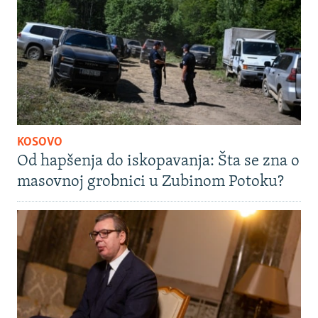
KOSOVO
Od hapšenja do iskopavanja: Šta se zna o
masovnoj grobnici u Zubinom Potoku?