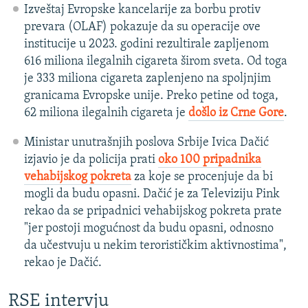
Izveštaj Evropske kancelarije za borbu protiv
prevara (OLAF) pokazuje da su operacije ove
institucije u 2023. godini rezultirale zapljenom
616 miliona ilegalnih cigareta širom sveta. Od toga
je 333 miliona cigareta zaplenjeno na spoljnjim
granicama Evropske unije. Preko petine od toga,
62 miliona ilegalnih cigareta je
došlo iz Crne Gore
.
Ministar unutrašnjih poslova Srbije Ivica Dačić
izjavio je da policija prati
oko 100 pripadnika
vehabijskog pokreta
za koje se procenjuje da bi
mogli da budu opasni. Dačić je za Televiziju Pink
rekao da se pripadnici vehabijskog pokreta prate
"jer postoji mogućnost da budu opasni, odnosno
da učestvuju u nekim terorističkim aktivnostima",
rekao je Dačić.
RSE intervju