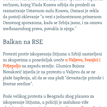
većinom, kojeg Vlada Kosova odbija da prosledi na
razmatranje Ustavnom sudu Kosova, Osmani je rekla
da postoji oklevanje "u vezi s jednostranom primenom
Osnovnog sporazuma, kada se Srbija jasno, i na osnovu
međunarodnog prava, povukla iz njega."
Balkan na RSE
Protesti protiv iskopavanja litijuma u Srbiji nastavljeni
su skupovima u ponedeljak uveče
u Valjevu, Ivanjici i
Prijepolju
na zapadu zemlje. Glumica Bojana
Novaković izjavila je na protestu u Valjevu da se ne
plaše hapšenja, ali da se ona plaši "devastacije prirode i
životne sredine".
Posle velikog protesta u Beogradu zbog planova za
iskopavanje litijuma, u policiji je saslušano više