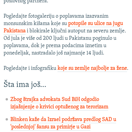
poslovnog partnera.
Pogledajte fotogaleriju o poplavama izazvanim
monsunskim kišama koje su
potopile su ulice na jugu
Pakistana
i blokirale ključni autoput na severu zemlje.
Od jula je više od 200 ljudi u Pakistanu poginulo u
poplavama, dok je prema podacima iznetim u
ponedeljak, nastradalo još najmanje 14 ljudi.
Pogledajte i infografiku
koje su zemlje najbolje za žene
.
Šta ima još…
Zbog štrajka advokata Sud BiH odgodio
izjašnjenje o krivici optuženog za terorizam
Blinken kaže da Izrael podržava predlog SAD u
'poslednjoj' šansu za primirje u Gazi