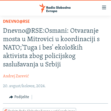
Dostupni
linkovi
Pređite
DNEVNO@RSE
na
VIJESTI
Dnevno@RSE:Osmani: Otvaranje
glavni
BOSNA I HERCEGOVINA
sadržaj
mosta u Mitrovici u koordinaciji s
SRBIJA
Pređite
NATO;'Tuga i bes' ekoloških
na
KOSOVO
aktivista zbog policijskog
glavnu
CRNA GORA
navigaciju
saslušavanja u Srbiji
Pređite
VIZUELNO
na
Andrej Zarević
PODCASTI
VIDEO
pretragu
20. avgust/kolovoz, 2024.
RAT U UKRAJINI
FOTOGALERIJE
Podijelite
KINA NA BALKANU
INFOGRAFIKE
RSE PRIČE IZ SVIJETA