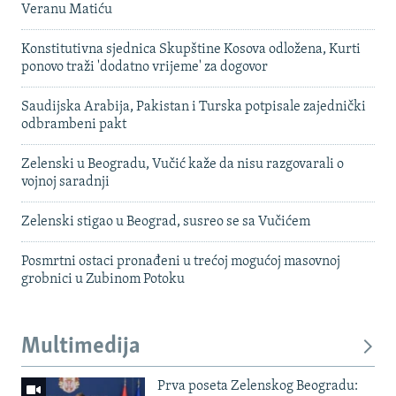
Veranu Matiću
Konstitutivna sjednica Skupštine Kosova odložena, Kurti
ponovo traži 'dodatno vrijeme' za dogovor
Saudijska Arabija, Pakistan i Turska potpisale zajednički
odbrambeni pakt
Zelenski u Beogradu, Vučić kaže da nisu razgovarali o
vojnoj saradnji
Zelenski stigao u Beograd, susreo se sa Vučićem
Posmrtni ostaci pronađeni u trećoj mogućoj masovnoj
grobnici u Zubinom Potoku
Multimedija
Prva poseta Zelenskog Beogradu: