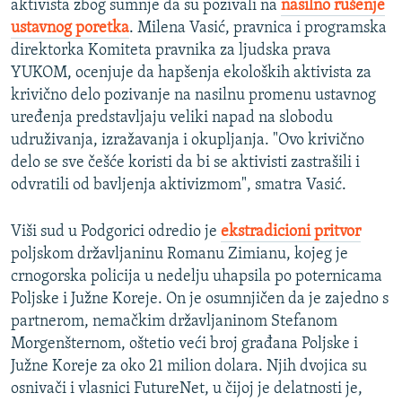
aktivista zbog sumnje da su pozivali na
nasilno rušenje
ustavnog poretka
. Milena Vasić, pravnica i programska
direktorka Komiteta pravnika za ljudska prava
YUKOM, ocenjuje da hapšenja ekoloških aktivista za
krivično delo pozivanje na nasilnu promenu ustavnog
uređenja predstavljaju veliki napad na slobodu
udruživanja, izražavanja i okupljanja. "Ovo krivično
delo se sve češće koristi da bi se aktivisti zastrašili i
odvratili od bavljenja aktivizmom", smatra Vasić.
Viši sud u Podgorici odredio je
ekstradicioni pritvor
poljskom državljaninu Romanu Zimianu, kojeg je
crnogorska policija u nedelju uhapsila po poternicama
Poljske i Južne Koreje. On je osumnjičen da je zajedno s
partnerom, nemačkim državljaninom Stefanom
Morgenšternom, oštetio veći broj građana Poljske i
Južne Koreje za oko 21 milion dolara. Njih dvojica su
osnivači i vlasnici FutureNet, u čijoj je delatnosti je,