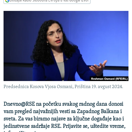
Dodajte Radio Slobodna Evropa u vaš Google izvor
ISPRIČAJ MI
DNEVNO@RSE
SPECIJALI RSE
VIŠE OD NASLOVA
PRATITE NAS
GENOCID U SREBRENICI
POPLAVE I KLIZIŠTA U BIH 2024.
TV LIBERTY
Sve RFE/RL stranice
POST SCRIPTUM
Predsednica Kosova Vjosa Osmani, Priština 19. avgust 2024.
MOJA EVROPA
TRI DECENIJE OD RATA U BIH
Dnevno@RSE na početku svakog radnog dana donosi
vam pregled najvažnijih vesti sa Zapadnog Balkana i
SVE KARTE DEJTONA
sveta. Za vas biramo najave za ključne događaje kao i
NASTANAK I RASPAD JUGOSLAVIJE
jedinstvene sadržaje RSE. Prijavite se, uštedite vreme,