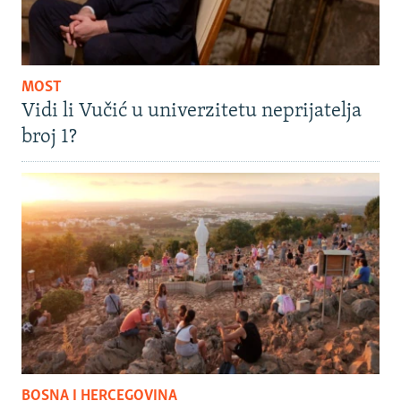
MOST
Vidi li Vučić u univerzitetu neprijatelja
broj 1?
BOSNA I HERCEGOVINA