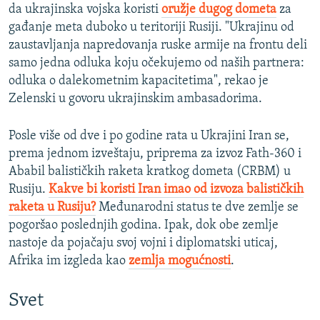
da ukrajinska vojska koristi
oružje dugog dometa
za
gađanje meta duboko u teritoriji Rusiji. "Ukrajinu od
zaustavljanja napredovanja ruske armije na frontu deli
samo jedna odluka koju očekujemo od naših partnera:
odluka o dalekometnim kapacitetima", rekao je
Zelenski u govoru ukrajinskim ambasadorima.
Posle više od dve i po godine rata u Ukrajini Iran se,
prema jednom izveštaju, priprema za izvoz Fath-360 i
Ababil balističkih raketa kratkog dometa (CRBM) u
Rusiju.
Kakve bi koristi Iran imao od izvoza balističkih
raketa u Rusiju?
Međunarodni status te dve zemlje se
pogoršao poslednjih godina. Ipak, dok obe zemlje
nastoje da pojačaju svoj vojni i diplomatski uticaj,
Afrika im izgleda kao
zemlja mogućnosti
.
Svet