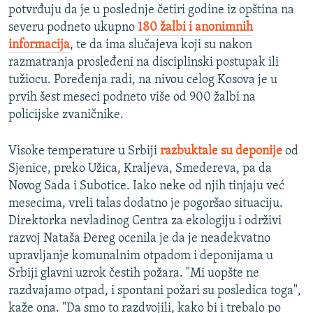
potvrđuju da je u poslednje četiri godine iz opština na
severu podneto ukupno
180 žalbi i anonimnih
informacija
, te da ima slučajeva koji su nakon
razmatranja prosleđeni na disciplinski postupak ili
tužiocu. Poređenja radi, na nivou celog Kosova je u
prvih šest meseci podneto više od 900 žalbi na
policijske zvaničnike.
Visoke temperature u Srbiji
razbuktale su deponije
od
Sjenice, preko Užica, Kraljeva, Smedereva, pa da
Novog Sada i Subotice. Iako neke od njih tinjaju već
mesecima, vreli talas dodatno je pogoršao situaciju.
Direktorka nevladinog Centra za ekologiju i održivi
razvoj Nataša Đereg ocenila je da je neadekvatno
upravljanje komunalnim otpadom i deponijama u
Srbiji glavni uzrok čestih požara. "Mi uopšte ne
razdvajamo otpad, i spontani požari su posledica toga",
kaže ona. "Da smo to razdvojili, kako bi i trebalo po