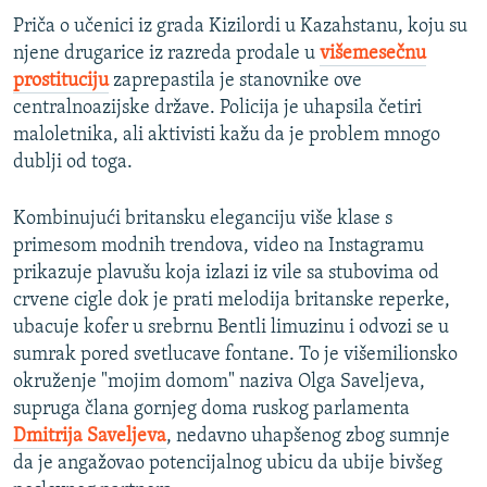
Priča o učenici iz grada Kizilordi u Kazahstanu, koju su
njene drugarice iz razreda prodale u
višemesečnu
prostituciju
zaprepastila je stanovnike ove
centralnoazijske države. Policija je uhapsila četiri
maloletnika, ali aktivisti kažu da je problem mnogo
dublji od toga.
Kombinujući britansku eleganciju više klase s
primesom modnih trendova, video na Instagramu
prikazuje plavušu koja izlazi iz vile sa stubovima od
crvene cigle dok je prati melodija britanske reperke,
ubacuje kofer u srebrnu Bentli limuzinu i odvozi se u
sumrak pored svetlucave fontane. To je višemilionsko
okruženje "mojim domom" naziva Olga Saveljeva,
supruga člana gornjeg doma ruskog parlamenta
Dmitrija Saveljeva
, nedavno uhapšenog zbog sumnje
da je angažovao potencijalnog ubicu da ubije bivšeg