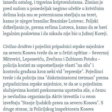
između ostalog, i trgovina kriptovalutama. Zimian je
pred sudom u ponedeljak negirao učešće u krivičnim
delima koja mu se poternicama stavljaju na teret,
kazao je njegov branilac Branislav Lutovac. Poljski
državljanin je, prema rečima Lutovca, kazao da se bavi
legalnim poslovima i da nikada nije bio u Južnoj Koreji.
Civilno društvo i pojedini pripadnici srpske zajednice
na severu Kosova tvrde da se u četiri opštine – Severnoj
Mitrovici, Leposaviću, Zvečanu i Zubinom Potoku –
policija koristi za uspostavljanje vlasti "na silu" i
kontrolu građana kroz neki vid "represije". Pojedinci
tvrde i da policija ima "diskriminatorni tretman" prema
pripadnicima srpske zajednice, te da se u pojedinim
slučajevima koristi prekomerna upotreba sile, o čemu
je nevladina organizacija Aktiv izvestila i u svom
izveštaju "Stanje ljudskih prava na severu Kosova". S
druge strane, iz Policijskog inspektorata Kosova