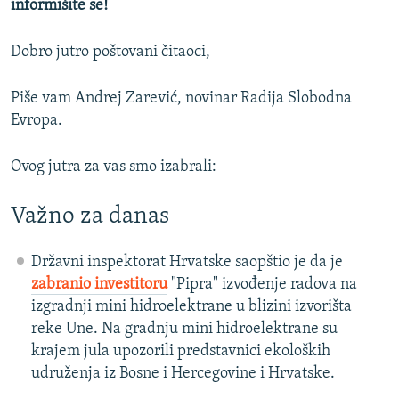
informišite se!
Dobro jutro poštovani čitaoci,
Piše vam Andrej Zarević, novinar Radija Slobodna
Evropa.
Ovog jutra za vas smo izabrali:
Važno za danas
Državni inspektorat Hrvatske saopštio je da je
zabranio investitoru
"Pipra" izvođenje radova na
izgradnji mini hidroelektrane u blizini izvorišta
reke Une. Na gradnju mini hidroelektrane su
krajem jula upozorili predstavnici ekoloških
udruženja iz Bosne i Hercegovine i Hrvatske.