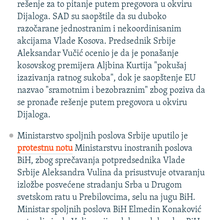
rešenje za to pitanje putem pregovora u okviru
Dijaloga. SAD su saopštile da su duboko
razočarane jednostranim i nekoordinisanim
akcijama Vlade Kosova. Predsednik Srbije
Aleksandar Vučić ocenio je da je ponašanje
kosovskog premijera Aljbina Kurtija "pokušaj
izazivanja ratnog sukoba", dok je saopštenje EU
nazvao "sramotnim i bezobraznim" zbog poziva da
se pronađe rešenje putem pregovora u okviru
Dijaloga.
Ministarstvo spoljnih poslova Srbije uputilo je
protestnu notu
Ministarstvu inostranih poslova
BiH, zbog sprečavanja potpredsednika Vlade
Srbije Aleksandra Vulina da prisustvuje otvaranju
izložbe posvećene stradanju Srba u Drugom
svetskom ratu u Prebilovcima, selu na jugu BiH.
Ministar spoljnih poslova BiH Elmedin Konaković