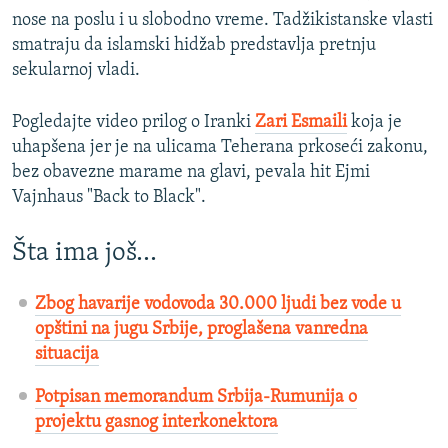
nose na poslu i u slobodno vreme. Tadžikistanske vlasti
smatraju da islamski hidžab predstavlja pretnju
sekularnoj vladi.
Pogledajte video prilog o Iranki
Zari Esmaili
koja je
uhapšena jer je na ulicama Teherana prkoseći zakonu,
bez obavezne marame na glavi, pevala hit Ejmi
Vajnhaus "Back to Black".
Šta ima još…
Zbog havarije vodovoda 30.000 ljudi bez vode u
opštini na jugu Srbije, proglašena vanredna
situacija
Potpisan memorandum Srbija-Rumunija o
projektu gasnog interkonektora