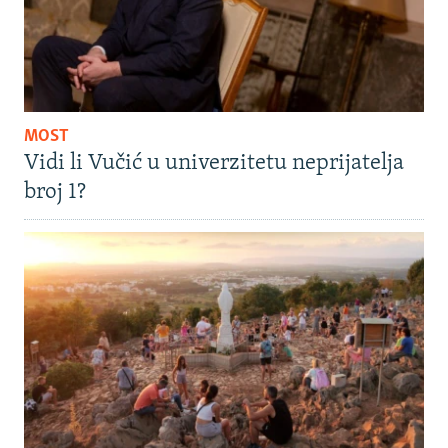
MOST
Vidi li Vučić u univerzitetu neprijatelja
broj 1?