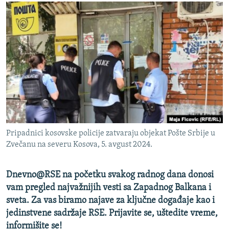
ISPRIČAJ MI
DNEVNO@RSE
SPECIJALI RSE
VIŠE OD NASLOVA
PRATITE NAS
GENOCID U SREBRENICI
POPLAVE I KLIZIŠTA U BIH 2024.
TV LIBERTY
Sve RFE/RL stranice
Pripadnici kosovske policije zatvaraju objekat Pošte Srbije u
POST SCRIPTUM
Zvečanu na severu Kosova, 5. avgust 2024.
MOJA EVROPA
Dnevno@RSE na početku svakog radnog dana donosi
TRI DECENIJE OD RATA U BIH
vam pregled najvažnijih vesti sa Zapadnog Balkana i
SVE KARTE DEJTONA
sveta. Za vas biramo najave za ključne događaje kao i
NASTANAK I RASPAD JUGOSLAVIJE
jedinstvene sadržaje RSE. Prijavite se, uštedite vreme,
informišite se!