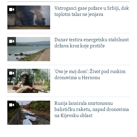
Vatrogasci gase požare u Srbiji, dok
toplotni talas ne jenjava
Dunav testira energetsku stabilnost
država kroz koje protiče
'Ovo je moj dom': Život pod ruskim
dronovima u Hersonu
Rusija lansirala smrtonosnu
balističku raketu, napad dronovima
na Kijevsku oblast