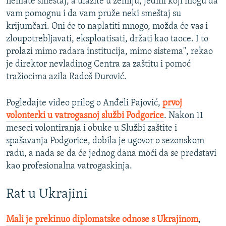
nemate smeštaj, a ulazite u zemlju, jedini koji mogu da
vam pomognu i da vam pruže neki smeštaj su
krijumčari. Oni će to naplatiti mnogo, možda će vas i
zloupotrebljavati, eksploatisati, držati kao taoce. I to
prolazi mimo radara institucija, mimo sistema", rekao
je direktor nevladinog Centra za zaštitu i pomoć
tražiocima azila Radoš Đurović.
Pogledajte video prilog o Anđeli Pajović,
prvoj
volonterki u vatrogasnoj službi Podgorice
. Nakon 11
meseci volontiranja i obuke u Službi zaštite i
spašavanja Podgorice, dobila je ugovor o sezonskom
radu, a nada se da će jednog dana moći da se predstavi
kao profesionalna vatrogaskinja.
Rat u Ukrajini
Mali je prekinuo diplomatske odnose s Ukrajinom
,