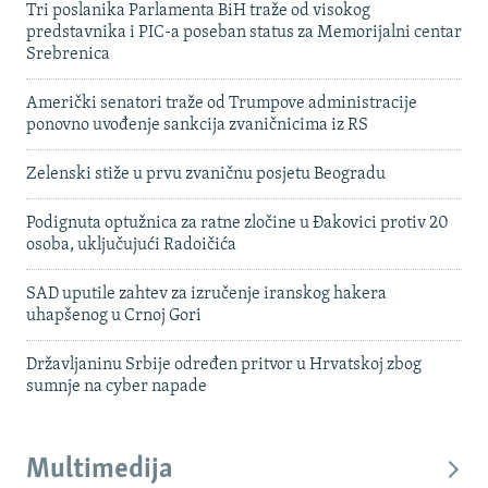
Tri poslanika Parlamenta BiH traže od visokog
predstavnika i PIC-a poseban status za Memorijalni centar
Srebrenica
Američki senatori traže od Trumpove administracije
ponovno uvođenje sankcija zvaničnicima iz RS
Zelenski stiže u prvu zvaničnu posjetu Beogradu
Podignuta optužnica za ratne zločine u Đakovici protiv 20
osoba, uključujući Radoičića
SAD uputile zahtev za izručenje iranskog hakera
uhapšenog u Crnoj Gori
Državljaninu Srbije određen pritvor u Hrvatskoj zbog
sumnje na cyber napade
Multimedija