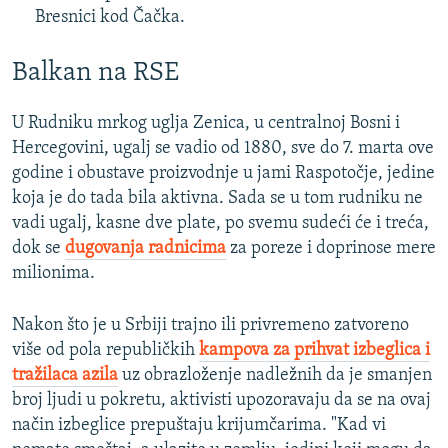
Bresnici kod Čačka.
Balkan na RSE
U Rudniku mrkog uglja Zenica, u centralnoj Bosni i
Hercegovini, ugalj se vadio od 1880, sve do 7. marta ove
godine i obustave proizvodnje u jami Raspotočje, jedine
koja je do tada bila aktivna. Sada se u tom rudniku ne
vadi ugalj, kasne dve plate, po svemu sudeći će i treća,
dok se
dugovanja radnicima
za poreze i doprinose mere
milionima.
Nakon što je u Srbiji trajno ili privremeno zatvoreno
više od pola republičkih
kampova za prihvat izbeglica i
tražilaca azila
uz obrazloženje nadležnih da je smanjen
broj ljudi u pokretu, aktivisti upozoravaju da se na ovaj
način izbeglice prepuštaju krijumčarima. "Kad vi