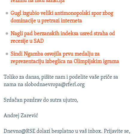
režimu na listu sankcija
Gugl izgubio veliki antimonopolski spor zbog
dominacije u pretrazi interneta
Nagli pad berzanskih indeksa usred straha od
recesije u SAD
Sindi Ngamba osvojila prvu medalju za
reprezentaciju izbeglica na Olimpijskim igrama
Toliko za danas, pišite nam i podelite vaše priče sa
nama na slobodnaevropa@rferl.org
Srdačan pozdrav do sutra ujutro,
Andrej Zarević
Dnevno@RSE dolazi besplatno u vaš inbox. Prijavite se,