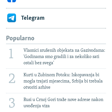
Telegram
Popularno
1
Vlasnici srušenih objekata na Gazivodama:
'Godinama smo gradili i za nekoliko sati
ostali bez svega'
2
Kurti u Zubinom Potoku: Iskopavanja bi
mogla trajati mjesecima, Srbija bi trebala
otvoriti arhive
3
Rusi u Crnoj Gori traže nove adrese nakon
uvođenja viza