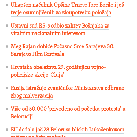
Uhapšen načelnik Opšine Trnovo Ibro Berilo i još
troje osumnjičenih za zloupotrebu položaja
Ustavni sud RS-s odbio zahtev Bošnjaka za
vitalnim nacionalnim interesom
Meg Rajan dobiće Počasno Srce Sarajeva 30.
Sarajevo Film Festivala
Hrvatska obeležava 29. godišnjicu vojno-
policijske akcije 'Oluja'
Rusija istražuje zvaničnike Ministarstva odbrane
zbog malverzacija
Više od 50.000 'privedeno od početka protesta' u
Belorusiji
EU dodala još 28 Belorusa bliskih Lukašenkovom