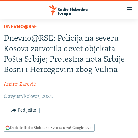
Dostupni
linkovi
Pređite
DNEVNO@RSE
na
VIJESTI
Dnevno@RSE: Policija na severu
glavni
BOSNA I HERCEGOVINA
sadržaj
Kosova zatvorila devet objekata
SRBIJA
Pređite
Pošta Srbije; Protestna nota Srbije
na
KOSOVO
Bosni i Hercegovini zbog Vulina
glavnu
CRNA GORA
navigaciju
Andrej Zarević
Pređite
VIZUELNO
na
6. avgust/kolovoz, 2024.
PODCASTI
VIDEO
pretragu
RAT U UKRAJINI
Podijelite
FOTOGALERIJE
KINA NA BALKANU
INFOGRAFIKE
Dodajte Radio Slobodna Evropa u vaš Google izvor
RSE PRIČE IZ SVIJETA