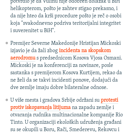
potvrdio je da Vulinu nije odobren dolazak u BiH
helikopterom, pošto je zahtev stigao prekasno, i
da nije hteo da krši procedure pošto je reč o osobi
koja "svakodnevno podriva teritorijalni integritet
i suverenitet u BiH".
Premijer Severne Makedonije Hristijan Mickoski
izjavio je da žali zbog
incidenta na skopskom
aerodromu
s predsednicom Kosova Vjosa Osmani.
Mickoski je na konferenciji za novinare, posle
sastanka s premijerom Kosova Kurtijem, rekao da
ne želi da se takvi incidenti ponove, dodajući da
dve zemlje imaju dobre bilateralne odnose.
U više mesta i gradova Srbije održani su
protesti
protiv iskopavanja litijuma
na zapadu zemlje i
otvaranja rudnika multinacionalne kompanije Rio
Tinto. U organizaciji ekoloških udruženja građani
su se okupili u Boru, Rači, Smederevu, Rekovcu i