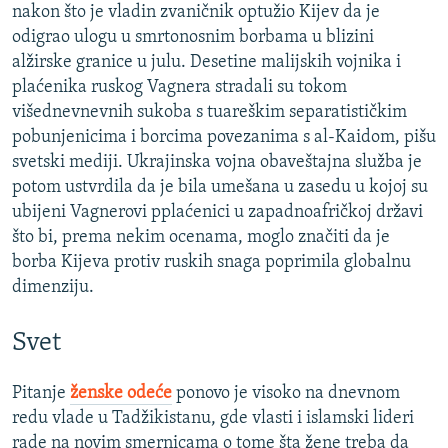
nakon što je vladin zvaničnik optužio Kijev da je
odigrao ulogu u smrtonosnim borbama u blizini
alžirske granice u julu. Desetine malijskih vojnika i
plaćenika ruskog Vagnera stradali su tokom
višednevnevnih sukoba s tuareškim separatističkim
pobunjenicima i borcima povezanima s al-Kaidom, pišu
svetski mediji. Ukrajinska vojna obaveštajna služba je
potom ustvrdila da je bila umešana u zasedu u kojoj su
ubijeni Vagnerovi pplaćenici u zapadnoafričkoj državi
što bi, prema nekim ocenama, moglo značiti da je
borba Kijeva protiv ruskih snaga poprimila globalnu
dimenziju.
Svet
Pitanje
ženske odeće
ponovo je visoko na dnevnom
redu vlade u Tadžikistanu, gde vlasti i islamski lideri
rade na novim smernicama o tome šta žene treba da