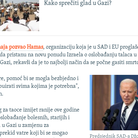
Kako sprečiti glad u Gazi?
maja pozvao Hamas
, organizaciju koja je u SAD i EU progla
 da pristanu na novu ponudu Izraela o oslobađanju talaca 
Gazi, rekavši da je to najbolji način da se počne gasiti smr
re, pomoć bi se mogla bezbjedno i
ibuirati svima kojima je potrebna",
n.
g za taoce iznijet ranije ove godine
slobađanje bolesnih, starijih i
a u Gazi u zamjenu za
prekid vatre koji bi se mogao
Predsjednik SAD-a Džo