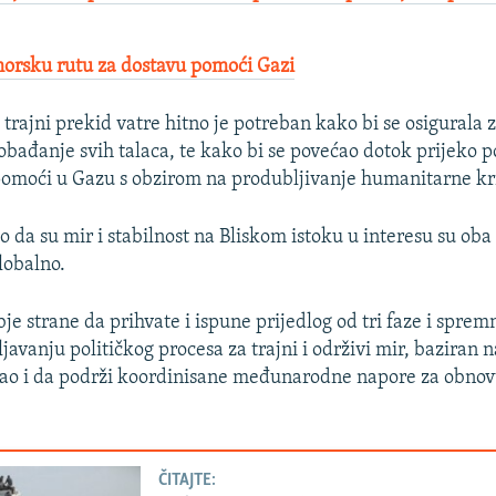
morsku rutu za dostavu pomoći Gazi
trajni prekid vatre hitno je potreban kako bi se osigurala za
obađanje svih talaca, te kako bi se povećao dotok prijeko 
omoći u Gazu s obzirom na produbljivanje humanitarne kri
ao da su mir i stabilnost na Bliskom istoku u interesu su oba
globalno.
je strane da prihvate i ispune prijedlog od tri faze i sprem
javanju političkog procesa za trajni i održivi mir, baziran n
kao i da podrži koordinisane međunarodne napore za obnov
ČITAJTE: