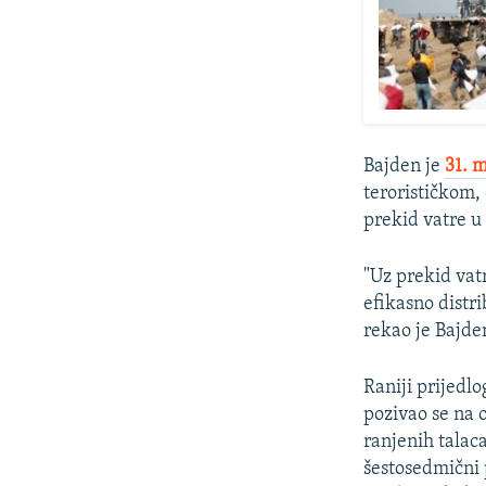
Bajden je
31. 
terorističkom,
prekid vatre u 
"Uz prekid vat
efikasno distr
rekao je Bajde
Raniji prijedlo
pozivao se na o
ranjenih talac
šestosedmični 