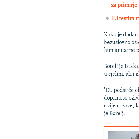
za primirje
EU testira 
Kako je dodao, 
bezuslovno osl
humanitarne p
Borelj je istak
u cjelini, ali i 
"EU podstiče ob
doprinese oživl
dvije države, 
je Borelj.