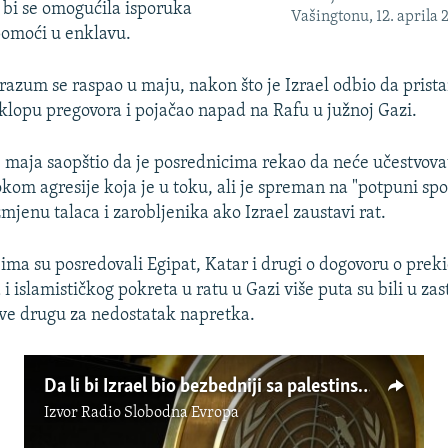
 bi se omogućila isporuka
Vašingtonu, 12. aprila 
omoći u enklavu.
razum se raspao u maju, nakon što je Izrael odbio da prista
sklopu pregovora i pojačao napad na Rafu u južnoj Gazi.
 maja saopštio da je posrednicima rekao da neće učestvova
kom agresije koja je u toku, ali je spreman na "potpuni sp
mjenu talaca i zarobljenika ako Izrael zaustavi rat.
jima su posredovali Egipat, Katar i drugi o dogovoru o prek
i islamističkog pokreta u ratu u Gazi više puta su bili u za
ive drugu za nedostatak napretka.
Da li bi Izrael bio bezbedniji sa palestinskom državom?
Izvor
Radio Slobodna Evropa