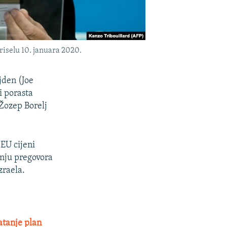
riselu 10. januara 2020.
jden (Joe
i porasta
Žozep Borelj
 EU cijeni
anju pregovora
zraela.
atanje plan