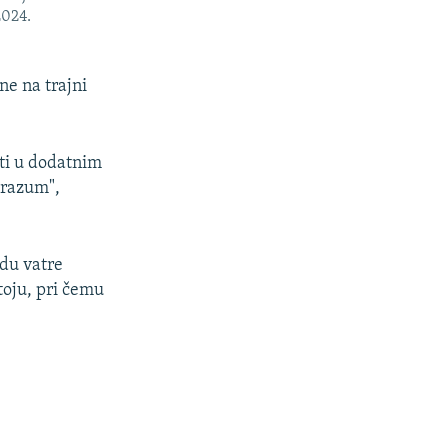
2024.
ne na trajni
ti u dodatnim
orazum",
idu vatre
stoju, pri čemu