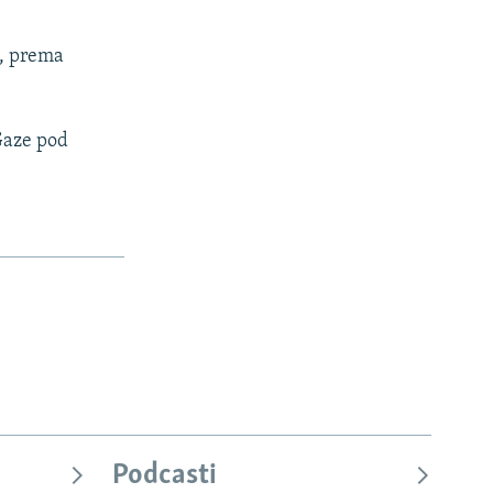
e, prema
Gaze pod
px
px
širina
Visina
Podcasti