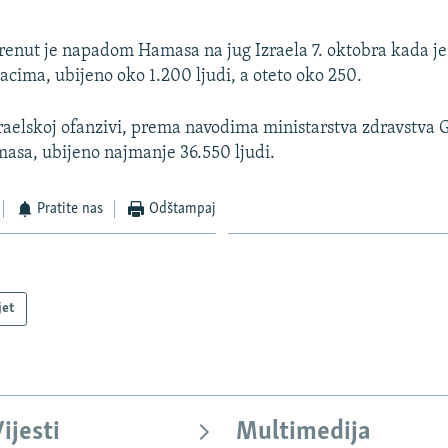
360p
480p
renut je napadom Hamasa na jug Izraela 7. oktobra kada j
acima, ubijeno oko 1.200 ljudi, a oteto oko 250.
720p
1080p
zraelskoj ofanzivi, prema navodima ministarstva zdravstva 
asa, ubijeno najmanje 36.550 ljudi.
Auto
240p
360p
480p
Pratite nas
Odštampaj
720p
1080p
jet
ijesti
Multimedija