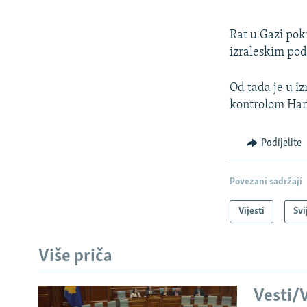
Rat u Gazi pok
izraleskim pod
Od tada je u i
kontrolom Ham
Podijelite
Povezani sadržaji
Vijesti
Svi
Više priča
Vesti/V