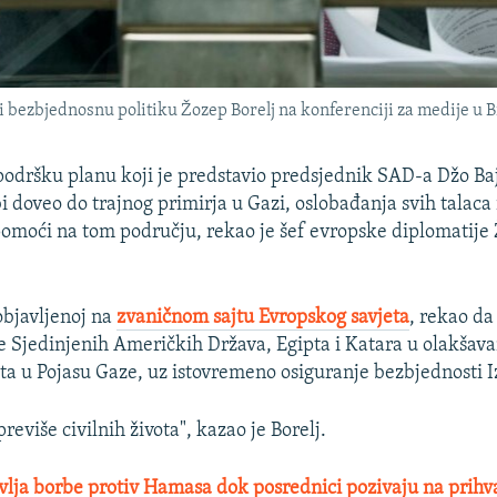
 bezbjednosnu politiku Žozep Borelj na konferenciji za medije u B
odršku planu koji je predstavio predsjednik SAD-a Džo Ba
bi doveo do trajnog primirja u Gazi, oslobađanja svih talaca 
moći na tom području, rekao je šef evropske diplomatije 
.
 objavljenoj na
zvaničnom sajtu Evropskog savjeta
, rekao da
 Sjedinjenih Američkih Država, Egipta i Katara u olakšav
ta u Pojasu Gaze, uz istovremeno osiguranje bezbjednosti I
previše civilnih života", kazao je Borelj.
avlja borbe protiv Hamasa dok posrednici pozivaju na prihv