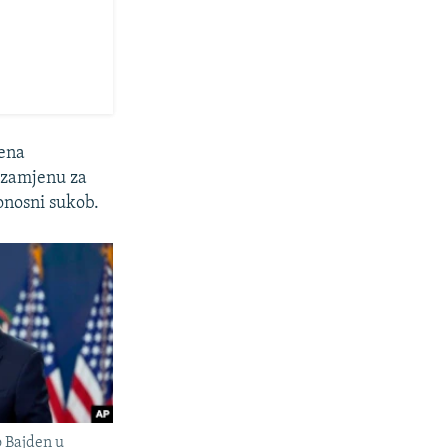
šena
u zamjenu za
tonosni sukob.
 Bajden u