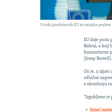
Visoki predstavnik EU za vanjske poslove i
EU daje punu p
Biden), a koji 
humanitarne po
(Josep Borrell)
On je, u izjavi
odlučne napore
o okončanju ra
"Izgubljeno je 
Izrael nast