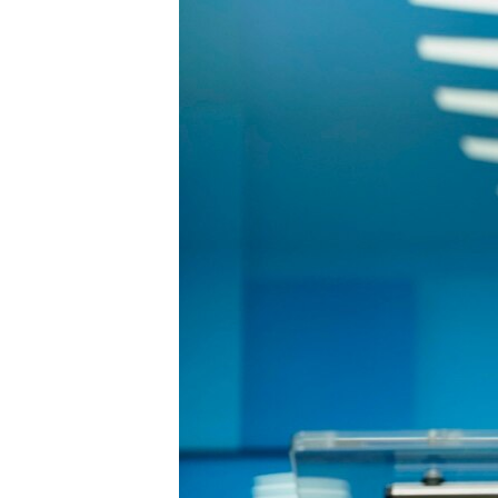
ISPRIČAJ MI
DNEVNO@RSE
SPECIJALI RSE
VIŠE OD NASLOVA
GENOCID U SREBRENICI
POPLAVE I KLIZIŠTA U BIH 2024.
TV LIBERTY
POST SCRIPTUM
MOJA EVROPA
TRI DECENIJE OD RATA U BIH
SVE KARTE DEJTONA
NASTANAK I RASPAD JUGOSLAVIJE