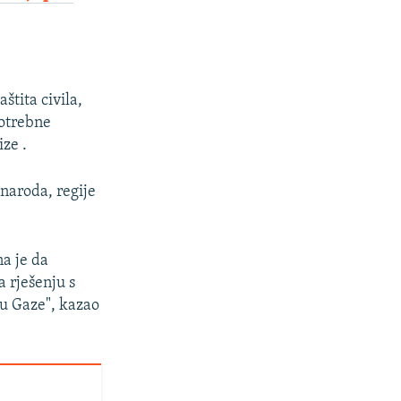
štita civila,
potrebne
ze .
 naroda, regije
na je da
a rješenju s
u Gaze", kazao