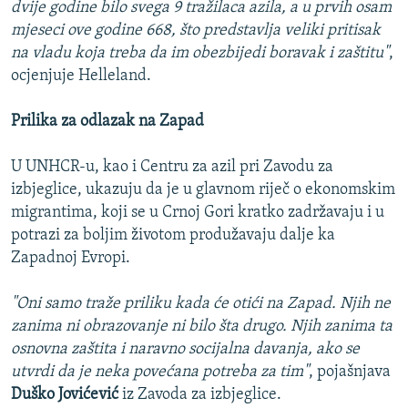
dvije godine bilo svega 9 tražilaca azila, a u prvih osam
mjeseci ove godine 668, što predstavlja veliki pritisak
na vladu koja treba da im obezbijedi boravak i zaštitu"
,
ocjenjuje Helleland.
Prilika za odlazak na Zapad
U UNHCR-u, kao i Centru za azil pri Zavodu za
izbjeglice, ukazuju da je u glavnom riječ o ekonomskim
migrantima, koji se u Crnoj Gori kratko zadržavaju i u
potrazi za boljim životom produžavaju dalje ka
Zapadnoj Evropi.
"Oni samo traže priliku kada će otići na Zapad. Njih ne
zanima ni obrazovanje ni bilo šta drugo. Njih zanima ta
osnovna zaštita i naravno socijalna davanja, ako se
utvrdi da je neka povećana potreba za tim"
, pojašnjava
Duško Jovićević
iz Zavoda za izbjeglice.