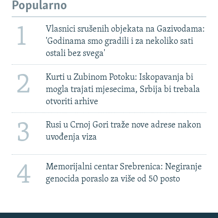
Popularno
1
Vlasnici srušenih objekata na Gazivodama:
'Godinama smo gradili i za nekoliko sati
ostali bez svega'
2
Kurti u Zubinom Potoku: Iskopavanja bi
mogla trajati mjesecima, Srbija bi trebala
otvoriti arhive
3
Rusi u Crnoj Gori traže nove adrese nakon
uvođenja viza
4
Memorijalni centar Srebrenica: Negiranje
genocida poraslo za više od 50 posto