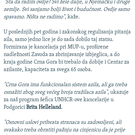
"Šta da radim ovdje? Svi žele dalje, u Njemačku i druge
zemlje. Svi sanjamo bolji život i budućnost. Ovdje samo
spavamo. Ništa ne radimo"
, kaže.
U poslednjih pet godina i zakonskog regulisanja pitanja
aila, samo jedno lice je do sada dobilo taj statsu.
Formirana je kancelarja pri MUP-u, proširene
nadležnosti Zavoda za zbrinjavanje izbjeglica, a do
kraja godine Crna Gora bi trebalo da dobije i Centar za
azilante, kapaciteta za svega 65 osoba.
"Crna Gora ima funkcionalan sistem azila, ali ga treba
osnažiti zbog sveg većeg broja tražilaca azila"
, ukazuje
za naš program šefica UNHCR-ove kancelarije u
Podgorici
Brita Helleland
.
"Osnovni uslovi prihvata stranaca su zadovoljeni, ali
svakako treba obratiti pažnju na cinjenicu da je prije