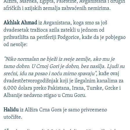
Alžira, Maroka, Egipta, Palestine, Avganistana i drugih
afričkih i azijskih zemalja zahvaćenih nemirima.
Akhlak Ahmad
iz Avganistana, koga smo sa još
dvadesetak tražioca azila zatekli u jednom od
prihvatlišta na periferiji Podgorice, kaže da je pobjegao
od nevolje:
"Niko normalan ne bježi iz svoje zemlje, ako mu je
tamo dobro. U Crnoj Gori je dobro, bez nasilja. Ljudi su
srećni, idu na posao i noću mirno spavaju"
, kaže ovaj
dvadestčetvorogodišnjak koji je ilegalnim kanalima za
6.000 dolara preko Pakistana, Irana, Turske, Grcke i
Albanije nedavno stigao u Crnu Goru.
Halidu
iz Alžira Crna Gora je samo privremeno
utočište.