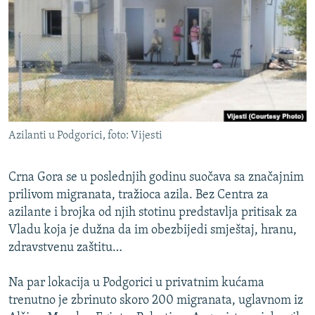
ISPRIČAJ MI
DNEVNO@RSE
SPECIJALI RSE
VIŠE OD NASLOVA
PRATITE NAS
GENOCID U SREBRENICI
Azilanti u Podgorici, foto: Vijesti
POPLAVE I KLIZIŠTA U BIH 2024.
TV LIBERTY
Sve RFE/RL stranice
Crna Gora se u poslednjih godinu suočava sa značajnim
POST SCRIPTUM
prilivom migranata, tražioca azila. Bez Centra za
azilante i brojka od njih stotinu predstavlja pritisak za
MOJA EVROPA
Vladu koja je dužna da im obezbijedi smještaj, hranu,
TRI DECENIJE OD RATA U BIH
zdravstvenu zaštitu…
SVE KARTE DEJTONA
Na par lokacija u Podgorici u privatnim kućama
NASTANAK I RASPAD JUGOSLAVIJE
trenutno je zbrinuto skoro 200 migranata, uglavnom iz