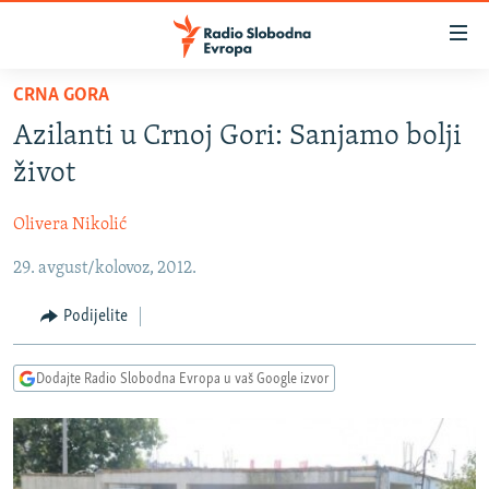
Dostupni
linkovi
Pređite
CRNA GORA
na
VIJESTI
Azilanti u Crnoj Gori: Sanjamo bolji
glavni
BOSNA I HERCEGOVINA
sadržaj
život
SRBIJA
Pređite
na
Olivera Nikolić
KOSOVO
glavnu
29. avgust/kolovoz, 2012.
CRNA GORA
navigaciju
Pređite
VIZUELNO
Podijelite
na
PODCASTI
VIDEO
pretragu
Dodajte Radio Slobodna Evropa u vaš Google izvor
RAT U UKRAJINI
FOTOGALERIJE
KINA NA BALKANU
INFOGRAFIKE
RSE PRIČE IZ SVIJETA