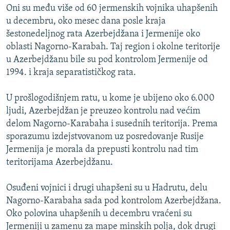
Oni su među više od 60 jermenskih vojnika uhapšenih
u decembru, oko mesec dana posle kraja
šestonedeljnog rata Azerbejdžana i Jermenije oko
oblasti Nagorno-Karabah. Taj region i okolne teritorije
u Azerbejdžanu bile su pod kontrolom Jermenije od
1994. i kraja separatističkog rata.
U prošlogodišnjem ratu, u kome je ubijeno oko 6.000
ljudi, Azerbejdžan je preuzeo kontrolu nad većim
delom Nagorno-Karabaha i susednih teritorija. Prema
sporazumu izdejstvovanom uz posredovanje Rusije
Jermenija je morala da prepusti kontrolu nad tim
teritorijama Azerbejdžanu.
Osuđeni vojnici i drugi uhapšeni su u Hadrutu, delu
Nagorno-Karabaha sada pod kontrolom Azerbejdžana.
Oko polovina uhapšenih u decembru vraćeni su
Jermeniji u zamenu za mape minskih polja, dok drugi