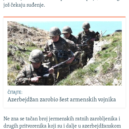
još čekaju suđenje.
ČITAJTE:
Azerbejdžan zarobio šest armenskih vojnika
Ne zna se tačan broj jermenskih ratnih zarobljenika i
drugih pritvorenika koji su i dalje u azerbejdžanskom