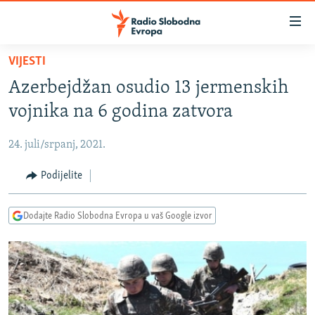
Dostupni
linkovi
Pređite
VIJESTI
na
VIJESTI
Azerbejdžan osudio 13 jermenskih
glavni
BOSNA I HERCEGOVINA
sadržaj
vojnika na 6 godina zatvora
SRBIJA
Pređite
na
24. juli/srpanj, 2021.
KOSOVO
glavnu
CRNA GORA
Podijelite
navigaciju
Pređite
VIZUELNO
na
Dodajte Radio Slobodna Evropa u vaš Google izvor
PODCASTI
VIDEO
pretragu
RAT U UKRAJINI
FOTOGALERIJE
KINA NA BALKANU
INFOGRAFIKE
RSE PRIČE IZ SVIJETA