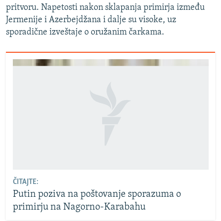
pritvoru. Napetosti nakon sklapanja primirja između
Jermenije i Azerbejdžana i dalje su visoke, uz
sporadične izveštaje o oružanim čarkama.
ČITAJTE:
Putin poziva na poštovanje sporazuma o
primirju na Nagorno-Karabahu