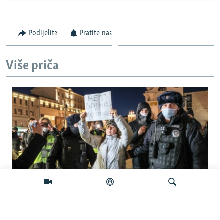
Podijelite
Pratite nas
Više priča
'Građanska smrt': Kremlj državljanstvo