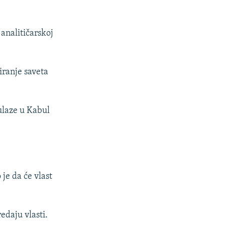
 analitičarskoj
iranje saveta
 ulaze u Kabul
je da će vlast
edaju vlasti.