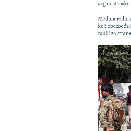
avganistansku 
Međunarodni ae
koji obezbeđuj
radili za strane