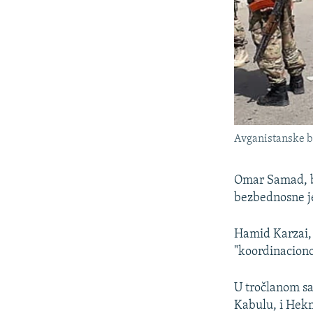
Avganistanske b
Omar Samad, bi
bezbednosne je
Hamid Karzai, 
"koordinacionog
U tročlanom sa
Kabulu, i Hekm