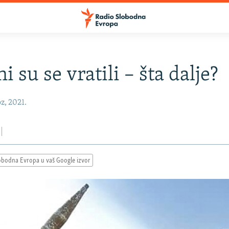
i su se vratili – šta dalje?
z, 2021.
obodna Evropa u vaš Google izvor