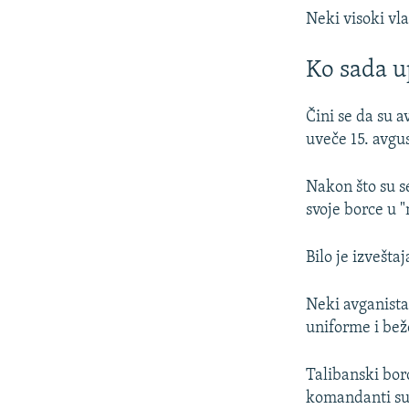
Neki visoki vla
Ko sada u
Čini se da su 
uveče 15. avgus
Nakon što su se
svoje borce u 
Bilo je izvešta
Neki avganistan
uniforme i bež
Talibanski bor
komandanti su 