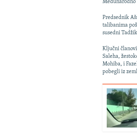
Međunarodno pr
Predsednik Ašra
talibanima pošt
susedni Tadžik
Ključni članov
Saleha, žestok
Mohiba, i Faze
pobegli iz zeml