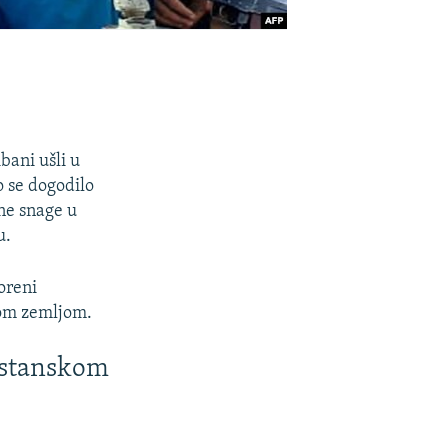
bani ušli u
o se dogodilo
ne snage u
u.
oreni
lom zemljom.
istanskom