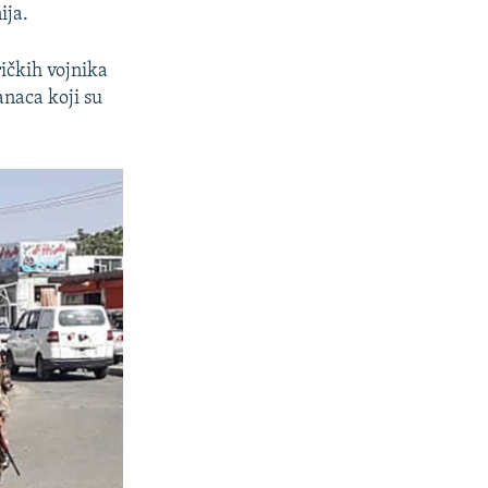
ija.
ičkih vojnika
anaca koji su