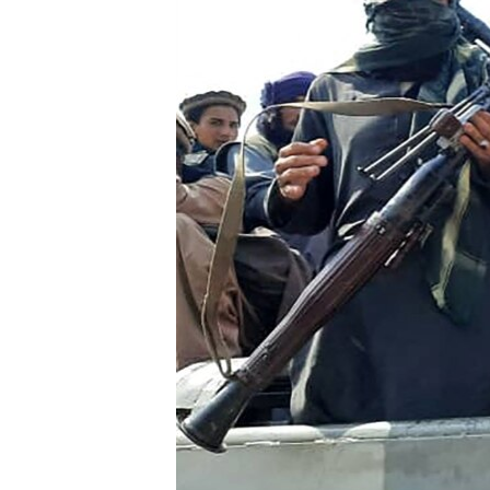
ISPRIČAJ MI
DNEVNO@RSE
SPECIJALI RSE
VIŠE OD NASLOVA
GENOCID U SREBRENICI
POPLAVE I KLIZIŠTA U BIH 2024.
TV LIBERTY
POST SCRIPTUM
MOJA EVROPA
TRI DECENIJE OD RATA U BIH
SVE KARTE DEJTONA
NASTANAK I RASPAD JUGOSLAVIJE