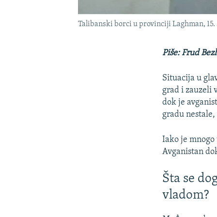
Talibanski borci u provinciji Laghman, 15.
Piše: Frud Bez
Situacija u gl
grad i zauzeli
dok je avganis
gradu nestale,
Iako je mnogo 
Avganistan do
Šta se do
vladom?