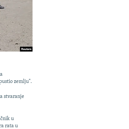
da
pustio zemlju".
ta stvaranje
ičnik u
a rata u