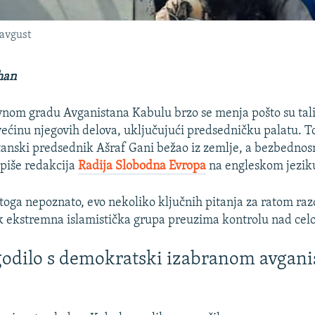
 avgust
han
avnom gradu Avganistana Kabulu brzo se menja pošto su tali
 većinu njegovih delova, uključujući predsedničku palatu. T
tanski predsednik Ašraf Gani bežao iz zemlje, a bezbednos
 piše redakcija
Radija Slobodna Evropa
na engleskom jezik
toga nepoznato, evo nekoliko ključnih pitanja za ratom raz
k ekstremna islamistička grupa preuzima kontrolu nad ce
godilo s demokratski izabranom avgan