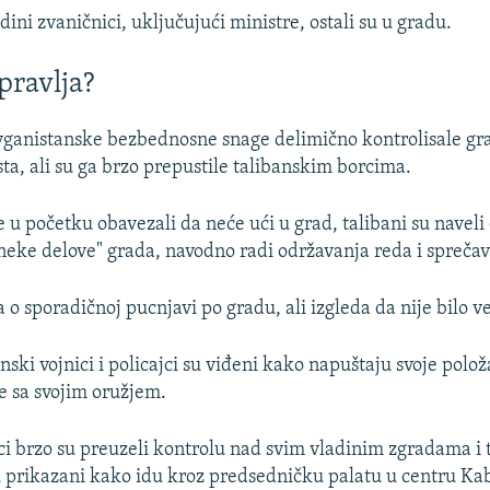
dini zvaničnici, uključujući ministre, ostali su u gradu.
pravlja?
avganistanske bezbednosne snage delimično kontrolisale gr
ta, ali su ga brzo prepustile talibanskim borcima.
 u početku obavezali da neće ući u grad, talibani su naveli 
"neke delove" grada, navodno radi održavanja reda i sprečav
ja o sporadičnoj pucnjavi po gradu, ali izgleda da nije bilo v
ski vojnici i policajci su viđeni kako napuštaju svoje polož
e sa svojim oružjem.
ci brzo su preuzeli kontrolu nad svim vladinim zgradama i 
prikazani kako idu kroz predsedničku palatu u centru Kab