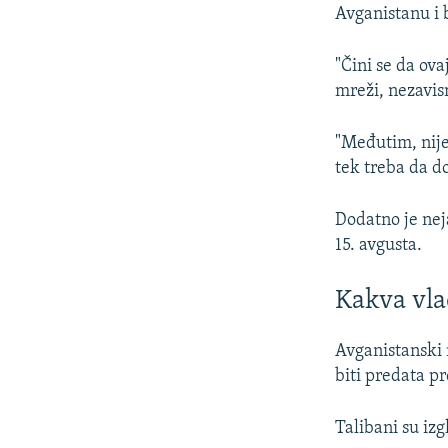
Avganistanu i 
"Čini se da ova
mreži, nezavi
"Međutim, nije 
tek treba da d
Dodatno je neja
15. avgusta.
Kakva vla
Avganistanski 
biti predata pr
Talibani su izg