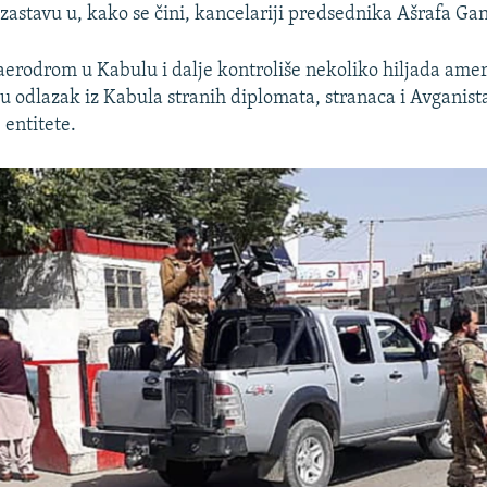
zastavu u, kako se čini, kancelariji predsednika Ašrafa Gan
rodrom u Kabulu i dalje kontroliše nekoliko hiljada amer
u odlazak iz Kabula stranih diplomata, stranaca i Avganist
 entitete.