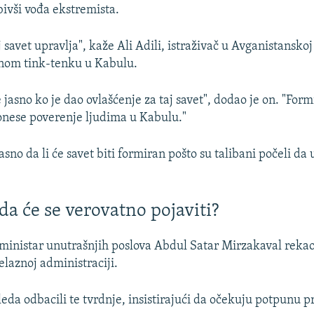
bivši vođa ekstremista.
j savet upravlja", kaže Ali Adili, istraživač u Avganistanskoj
snom tink-tenku u Kabulu.
jasno ko je dao ovlašćenje za taj savet", dodao je on. "Form
onese poverenje ljudima u Kabulu."
sno da li će savet biti formiran pošto su talibani počeli da
da će se verovatno pojaviti?
ministar unutrašnjih poslova Abdul Satar Mirzakaval rekao 
elaznoj administraciji.
leda odbacili te tvrdnje, insistirajući da očekuju potpunu pr