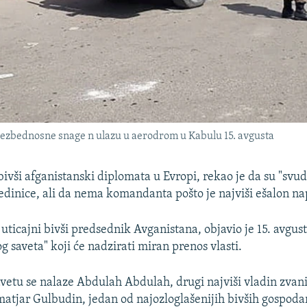
ezbednosne snage n ulazu u aerodrom u Kabulu 15. avgusta
vši afganistanski diplomata u Evropi, rekao je da su "svu
dinice, ali da nema komandanta pošto je najviši ešalon na
uticajni bivši predsednik Avganistana, objavio je 15. avgus
 saveta" koji će nadzirati miran prenos vlasti.
vetu se nalaze Abdulah Abdulah, drugi najviši vladin zvan
atjar Gulbudin, jedan od najozloglašenijih bivših gospodar