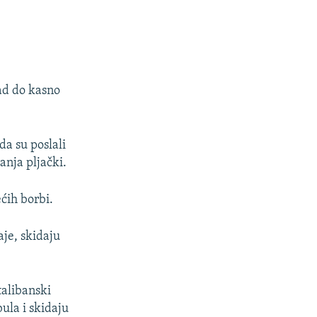
ad do kasno
da su poslali
anja pljački.
ećih borbi.
aje, skidaju
talibanski
ula i skidaju