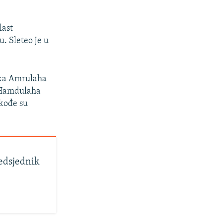
last
u. Sleteo je u
ika Amrulaha
t Hamdulaha
akođe su
redsjednik