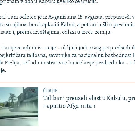
iznata vlada u Kabulu uveliko se urušila.
f Gani odleteo je iz Avganistana 15. avgusta, prepustivši v
o su njihovi borci opkolili Kabul, a potom i ušli u prestonic
istan i, prema izveštajima, odlazi u treću zemlju.
i Ganijeve administracije – uključujući prvog potpredsedn
og kritičara talibana, savetnika za nacionalnu bezbednos
la Fazlija, šef administrativne kancelarije predsednika – t
je.
ČITAJTE:
Talibani preuzeli vlast u Kabulu, p
napustio Afganistan