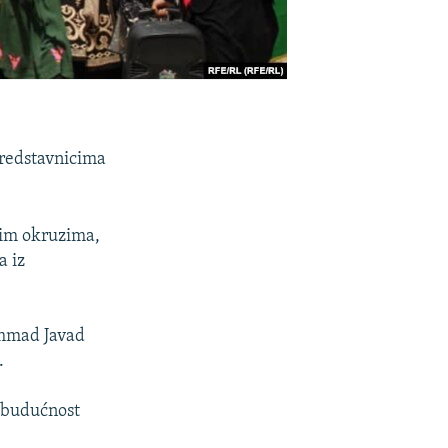
predstavnicima
nim okruzima,
a iz
ammad Javad
.
a budućnost