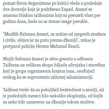
poznat širom Avganistana po kritici vlada u poslednje
dve decenije koje je podržavao Zapad. Ansari se
smatrao bliskim talibanima koji su preuzeli vlast pre
godinu dana, kada su se strane snage povukle.
"Mudžib Rahman Ansari, sa nekim od njegovih stražara
i civila, ubijen je na putu prema džamiji", rekao je
portparol policije Herata Mahmud Rasoli.
Mujib Rahman Ansari je oštro govorio u odbranu
Talibana na velikom skupu hiljada učenjaka i starešina
koji je grupa organizovala krajem juna, osuđujući
svakog ko se suprotstavio njihovoj administraciji.
Talibani tvrde da su poboljšali bezbednost u zemlji, ali
je poslednjih meseci bilo nekoliko eksplozija, od kojih
su neke bile usmerene na džamije tokom molitve.