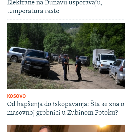
Elektrane na Dunavu usporavaju,
temperatura raste
KOSOVO
Od hapšenja do iskopavanja: Šta se zna o
masovnoj grobnici u Zubinom Potoku?