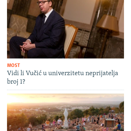
MOST
Vidi li Vučić u univerzitetu neprijatelja
broj 1?