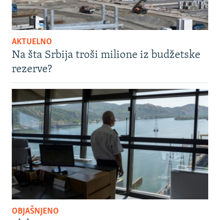
AKTUELNO
Na šta Srbija troši milione iz budžetske
rezerve?
OBJAŠNJENO