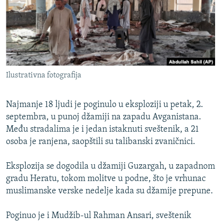
ISPRIČAJ MI
DNEVNO@RSE
SPECIJALI RSE
VIŠE OD NASLOVA
PRATITE NAS
Ilustrativna fotografija
GENOCID U SREBRENICI
POPLAVE I KLIZIŠTA U BIH 2024.
Najmanje 18 ljudi je poginulo u eksploziji u petak, 2.
TV LIBERTY
septembra, u punoj džamiji na zapadu Avganistana.
Sve RFE/RL stranice
Među stradalima je i jedan istaknuti sveštenik, a 21
POST SCRIPTUM
osoba je ranjena, saopštili su talibanski zvaničnici.
MOJA EVROPA
Eksplozija se dogodila u džamiji Guzargah, u zapadnom
TRI DECENIJE OD RATA U BIH
gradu Heratu, tokom molitve u podne, što je vrhunac
SVE KARTE DEJTONA
muslimanske verske nedelje kada su džamije prepune.
NASTANAK I RASPAD JUGOSLAVIJE
Poginuo je i Mudžib-ul Rahman Ansari, sveštenik