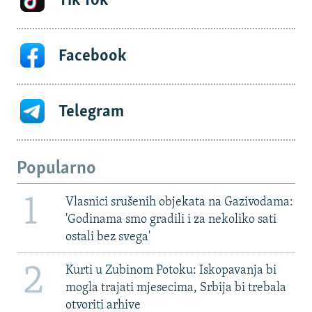
Tik Tok
Facebook
Telegram
Popularno
1
Vlasnici srušenih objekata na Gazivodama:
'Godinama smo gradili i za nekoliko sati
ostali bez svega'
2
Kurti u Zubinom Potoku: Iskopavanja bi
mogla trajati mjesecima, Srbija bi trebala
otvoriti arhive