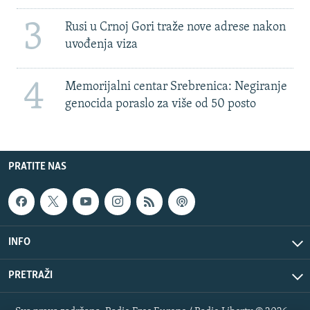
3
Rusi u Crnoj Gori traže nove adrese nakon
uvođenja viza
4
Memorijalni centar Srebrenica: Negiranje
genocida poraslo za više od 50 posto
PRATITE NAS
INFO
PRETRAŽI