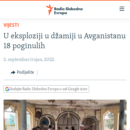
Dostupni
linkovi
Pređite
VIJESTI
na
VIJESTI
U eksploziji u džamiji u Avganistanu
glavni
BOSNA I HERCEGOVINA
sadržaj
18 poginulih
SRBIJA
Pređite
na
2. septembar/rujan, 2022.
KOSOVO
glavnu
CRNA GORA
Podijelite
navigaciju
Pređite
VIZUELNO
na
Dodajte Radio Slobodna Evropa u vaš Google izvor
PODCASTI
VIDEO
pretragu
RAT U UKRAJINI
FOTOGALERIJE
KINA NA BALKANU
INFOGRAFIKE
RSE PRIČE IZ SVIJETA