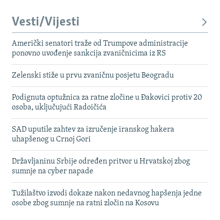
Vesti/Vijesti
Američki senatori traže od Trumpove administracije
ponovno uvođenje sankcija zvaničnicima iz RS
Zelenski stiže u prvu zvaničnu posjetu Beogradu
Podignuta optužnica za ratne zločine u Đakovici protiv 20
osoba, uključujući Radoičića
SAD uputile zahtev za izručenje iranskog hakera
uhapšenog u Crnoj Gori
Državljaninu Srbije određen pritvor u Hrvatskoj zbog
sumnje na cyber napade
Tužilaštvo izvodi dokaze nakon nedavnog hapšenja jedne
osobe zbog sumnje na ratni zločin na Kosovu