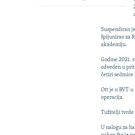
Suspendiran je
špijunirao za R
akademiju.
Godine 2021. s
odveden u pritv
četiri sedmice 
Ott je u BVT-u
operacija.
Tužitelji tvrde 
U nalogu za ha