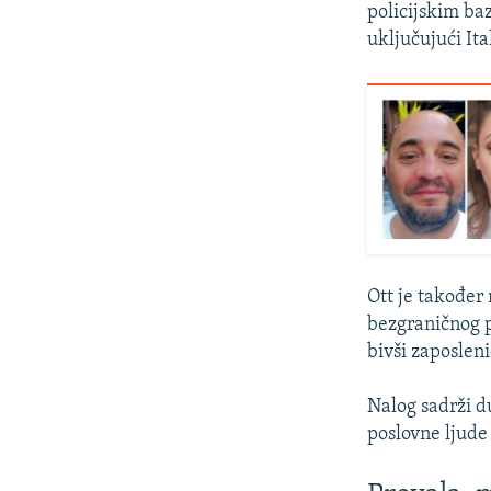
policijskim ba
uključujući Ital
Ott je također
bezgraničnog p
bivši zaposlen
Nalog sadrži du
poslovne ljude 