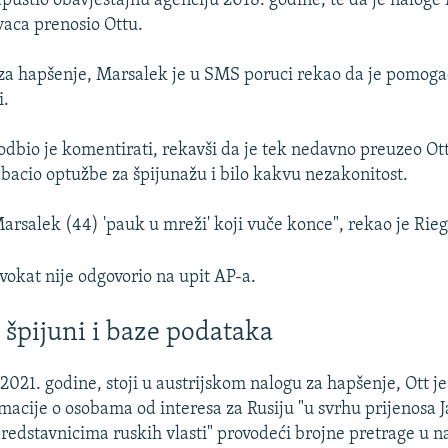
apustio obavještajnu agenciju 2018. godine, te da je naloge
vaca prenosio Ottu.
a hapšenje, Marsalek je u SMS poruci rekao da je pomogao
i.
odbio je komentirati, rekavši da je tek nedavno preuzeo Ot
odbacio optužbe za špijunažu i bilo kakvu nezakonitost.
Marsalek (44) 'pauk u mreži' koji vuče konce", rekao je Rieg
okat nije odgovorio na upit AP-a.
, špijuni i baze podataka
2021. godine, stoji u austrijskom nalogu za hapšenje, Ott j
ormacije o osobama od interesa za Rusiju "u svrhu prijenosa
redstavnicima ruskih vlasti" provodeći brojne pretrage u 