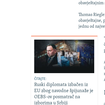
obavještajnim 
Thomas Riegler
obavještajne, 
jednu od najveć
ČITAJTE:
Ruski diplomata izbačen iz
EU zbog navodne špijunaže je
OEBS-ov posmatrač na
izborima u Srbiji