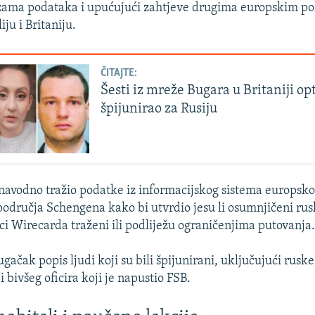
zama podataka i upućujući zahtjeve drugima europskim po
iju i Britaniju.
ČITAJTE:
Šesti iz mreže Bugara u Britaniji op
špijunirao za Rusiju
 navodno tražio podatke iz informacijskog sistema europsk
odručja Schengena kako bi utvrdio jesu li osumnjičeni rusk
ici Wirecarda traženi ili podliježu ograničenjima putovanja
gačak popis ljudi koji su bili špijunirani, uključujući ruske
i bivšeg oficira koji je napustio FSB.