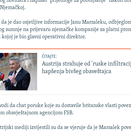
tog novinara i napisao "prijedloge za poboljšanje" nakon ubi
u Njemačkoj.
i da je dao osjetljive informacije Janu Marsaleku, odbjeglo
zbog sumnje na prijevaru njemačke kompanije za platni pr
kojoj je bio glavni operativni direktor.
ČITAJTE:
Austrija strahuje od 'ruske infiltraci
hapšenja bivšeg obaveštajca
vodi da chat poruke koje su dostavile britanske vlasti pov
kom obavještajnom agencijom FSB.
rijski mediji izvijestili su da se vjeruje da je Marsalek po