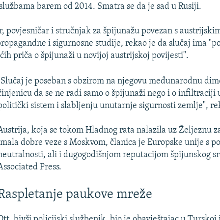
službama barem od 2014. Smatra se da je sad u Rusiji.
, povjesničar i stručnjak za špijunažu povezan s austrijsk
propagandne i sigurnosne studije, rekao je da slučaj ima "po
ih priča o špijunaži u novijoj austrijskoj povijesti".
"Slučaj je poseban s obzirom na njegovu međunarodnu dime
činjenicu da se ne radi samo o špijunaži nego i o infiltraciji 
politički sistem i slabljenju unutarnje sigurnosti zemlje", re
Austrija, koja se tokom Hladnog rata nalazila uz Željeznu za
imala dobre veze s Moskvom, članica je Europske unije s po
neutralnosti, ali i dugogodišnjom reputacijom špijunskog sr
Associated Press.
Raspletanje paukove mreže
Ott, bivši policijski službenik, bio je obavještajac u Turskoj i