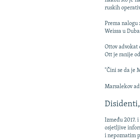
nakon što je n
ruskih operati
Prema nalogu z
Weissa u Duba
Ottov advokat 
Ott je ranije 
"Čini se da je 
Marsalekov adv
Disidenti
Između 2017. i 
osjetljive inf
i nepoznatim p