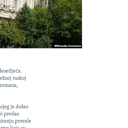
esetljeća.
sežnoj ruskoj
 romana,
kojeg je došao
bi predao
niranju provale