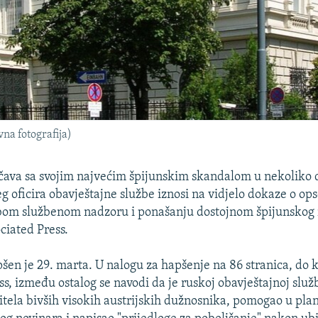
na fotografija)
očava sa svojim najvećim špijunskim skandalom u nekoliko d
g oficira obavještajne službe iznosi na vidjelo dokaze o op
slabom službenom nadzoru i ponašanju dostojnom špijunskog
ciated Press.
pšen je 29. marta. U nalogu za hapšenje na 86 stranica, do 
ss, između ostalog se navodi da je ruskoj obavještajnoj služ
tela bivših visokih austrijskih dužnosnika, pomogao u pla