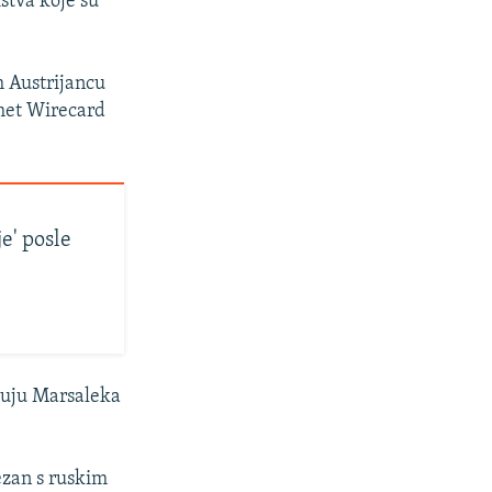
stva koje su
m Austrijancu
omet Wirecard
je' posle
ezuju Marsaleka
vezan s ruskim