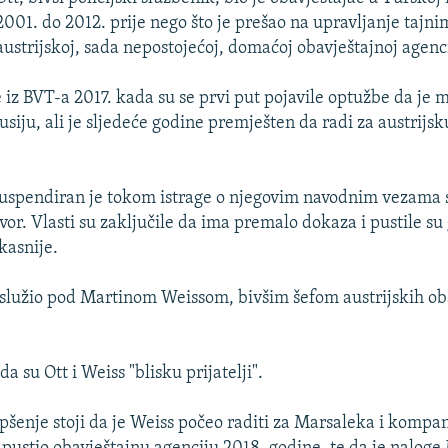
2001. do 2012. prije nego što je prešao na upravljanje tajn
austrijskoj, sada nepostojećoj, domaćoj obavještajnoj agenc
 iz BVT-a 2017. kada su se prvi put pojavile optužbe da je 
usiju, ali je sljedeće godine premješten da radi za austrijsk
uspendiran je tokom istrage o njegovim navodnim vezama s
or. Vlasti su zaključile da ima premalo dokaza i pustile su 
kasnije.
 služio pod Martinom Weissom, bivšim šefom austrijskih ob
da su Ott i Weiss "blisku prijatelji".
pšenje stoji da je Weiss počeo raditi za Marsaleka i kompa