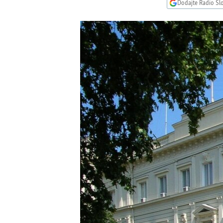
ISPRIČAJ MI
Dodajte Radio Sl
DNEVNO@RSE
SPECIJALI RSE
VIŠE OD NASLOVA
GENOCID U SREBRENICI
POPLAVE I KLIZIŠTA U BIH 2024.
TV LIBERTY
POST SCRIPTUM
MOJA EVROPA
TRI DECENIJE OD RATA U BIH
SVE KARTE DEJTONA
NASTANAK I RASPAD JUGOSLAVIJE