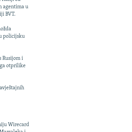
im agentima u
iji BVT.
možda
u policijsku
 Rusijom i
ga otprilike
avještajnih
niju Wirecard