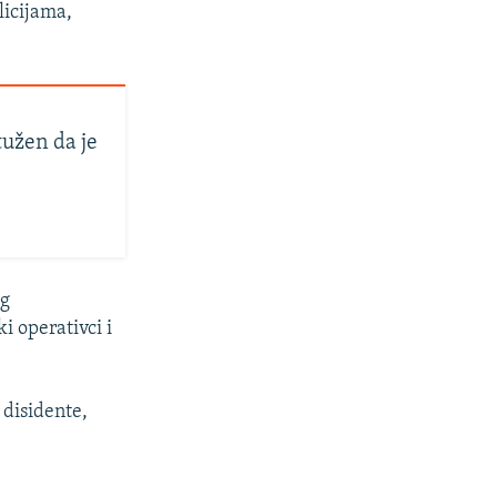
licijama,
tužen da je
og
i operativci i
.
 disidente,