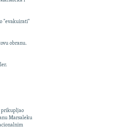
 Marsaleka i
 "evakuirati"
tovu obranu.
ler.
e prikupljao
 Janu Marsaleku
nacionalnim