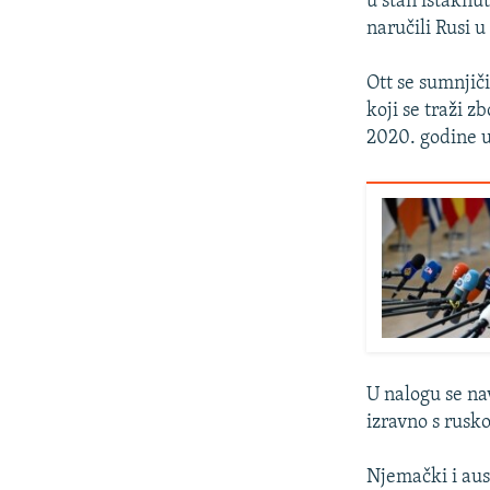
u stan istaknu
naručili Rusi 
Ott se sumnjič
koji se traži 
2020. godine u 
U nalogu se na
izravno s rus
Njemački i aust