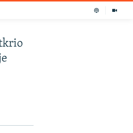
tkrio
je