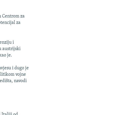
im Centrom za
tencijal za
nziju i
u austrijski
kao je.
vjesu i dugo je
litikom vojne
edišta, navodi
 Italiji od