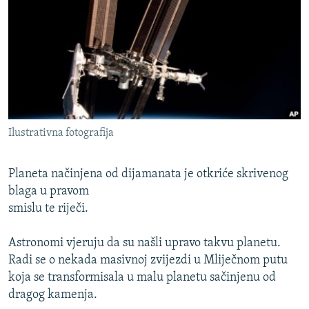
ISPRIČAJ MI
DNEVNO@RSE
SPECIJALI RSE
VIŠE OD NASLOVA
PRATITE NAS
GENOCID U SREBRENICI
Ilustrativna fotografija
POPLAVE I KLIZIŠTA U BIH 2024.
TV LIBERTY
Sve RFE/RL stranice
Planeta načinjena od dijamanata je otkriće skrivenog
POST SCRIPTUM
blaga u pravom
smislu te riječi.
MOJA EVROPA
TRI DECENIJE OD RATA U BIH
Astronomi vjeruju da su našli upravo takvu planetu.
Radi se o nekada masivnoj zvijezdi u Mliječnom putu
SVE KARTE DEJTONA
koja se transformisala u malu planetu sačinjenu od
NASTANAK I RASPAD JUGOSLAVIJE
dragog kamenja.