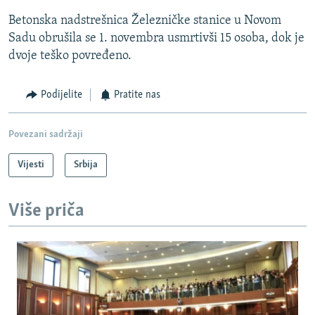
Betonska nadstrešnica Železničke stanice u Novom
Sadu obrušila se 1. novembra usmrtivši 15 osoba, dok je
dvoje teško povređeno.
Podijelite
Pratite nas
Povezani sadržaji
Vijesti
Srbija
Više priča