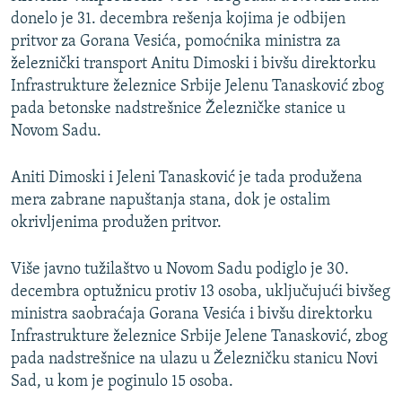
donelo je 31. decembra rešenja kojima je odbijen
pritvor za Gorana Vesića, pomoćnika ministra za
železnički transport Anitu Dimoski i bivšu direktorku
Infrastrukture železnice Srbije Jelenu Tanasković zbog
pada betonske nadstrešnice Železničke stanice u
Novom Sadu.
Aniti Dimoski i Jeleni Tanasković je tada produžena
mera zabrane napuštanja stana, dok je ostalim
okrivljenima produžen pritvor.
Više javno tužilaštvo u Novom Sadu podiglo je 30.
decembra optužnicu protiv 13 osoba, uključujući bivšeg
ministra saobraćaja Gorana Vesića i bivšu direktorku
Infrastrukture železnice Srbije Jelene Tanasković, zbog
pada nadstrešnice na ulazu u Železničku stanicu Novi
Sad, u kom je poginulo 15 osoba.