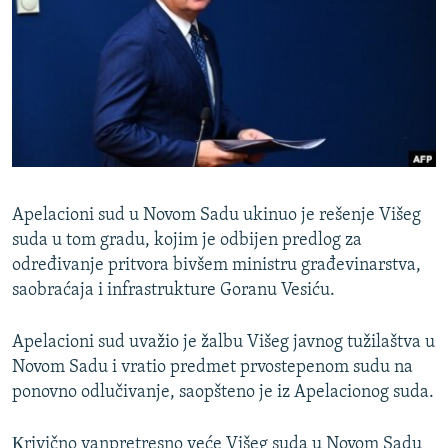
ISPRIČAJ MI
DNEVNO@RSE
SPECIJALI RSE
VIŠE OD NASLOVA
PRATITE NAS
GENOCID U SREBRENICI
POPLAVE I KLIZIŠTA U BIH 2024.
Apelacioni sud u Novom Sadu ukinuo je rešenje Višeg
TV LIBERTY
Sve RFE/RL stranice
suda u tom gradu, kojim je odbijen predlog za
određivanje pritvora bivšem ministru građevinarstva,
POST SCRIPTUM
saobraćaja i infrastrukture Goranu Vesiću.
MOJA EVROPA
Apelacioni sud uvažio je žalbu Višeg javnog tužilaštva u
TRI DECENIJE OD RATA U BIH
Novom Sadu i vratio predmet prvostepenom sudu na
SVE KARTE DEJTONA
ponovno odlučivanje, saopšteno je iz Apelacionog suda.
NASTANAK I RASPAD JUGOSLAVIJE
Кrivično vanpretresno veće Višeg suda u Novom Sadu