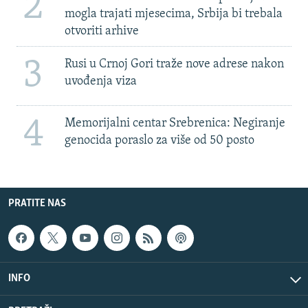
2
mogla trajati mjesecima, Srbija bi trebala
otvoriti arhive
3
Rusi u Crnoj Gori traže nove adrese nakon
uvođenja viza
4
Memorijalni centar Srebrenica: Negiranje
genocida poraslo za više od 50 posto
PRATITE NAS
INFO