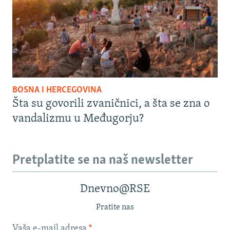
BOSNA I HERCEGOVINA
Šta su govorili zvaničnici, a šta se zna o
vandalizmu u Međugorju?
Pretplatite se na naš newsletter
Dnevno@RSE
Pratite nas
Vaša e-mail adresa
*