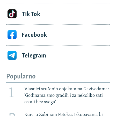
Tik Tok
Facebook
Telegram
Popularno
1
Vlasnici srušenih objekata na Gazivodama:
'Godinama smo gradili i za nekoliko sati
ostali bez svega'
Kurti u Zubinom Potoku: Iskopavanja bi