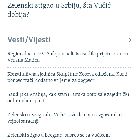
Zelenski stigao u Srbiju, šta Vučić
dobija?
Vesti/Vijesti
Regionalna mreža SafeJournalists osudila prijetnje smrću
Veranu Matiću
Konstitutivna sjednica Skupštine Kosova odložena, Kurti
ponovo traži 'dodatno vrijeme' za dogovor
Saudijska Arabija, Pakistan i Turska potpisale zajednički
odbrambeni pakt
Zelenski u Beogradu, Vučić kaže da nisu razgovarali o
vojnoj saradnji
Zelenski stigao u Beograd, susreo se sa Vučićem