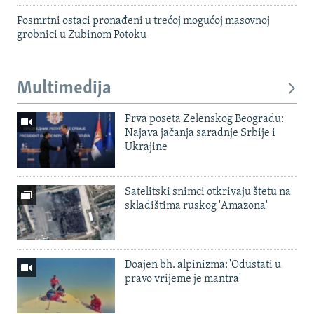
Posmrtni ostaci pronađeni u trećoj mogućoj masovnoj
grobnici u Zubinom Potoku
Multimedija
Prva poseta Zelenskog Beogradu:
Najava jačanja saradnje Srbije i
Ukrajine
Satelitski snimci otkrivaju štetu na
skladištima ruskog 'Amazona'
Doajen bh. alpinizma: 'Odustati u
pravo vrijeme je mantra'