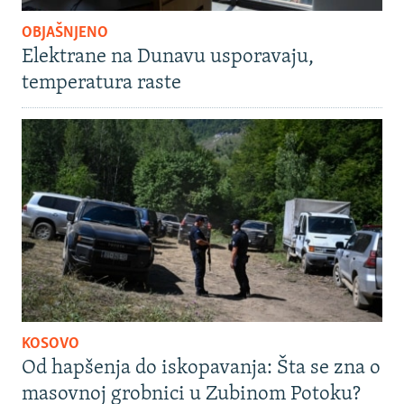
OBJAŠNJENO
Elektrane na Dunavu usporavaju,
temperatura raste
KOSOVO
Od hapšenja do iskopavanja: Šta se zna o
masovnoj grobnici u Zubinom Potoku?