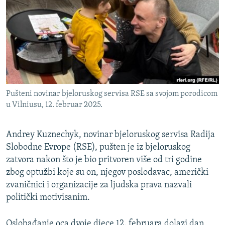
ISPRIČAJ MI
DNEVNO@RSE
SPECIJALI RSE
VIŠE OD NASLOVA
PRATITE NAS
GENOCID U SREBRENICI
Pušteni novinar bjeloruskog servisa RSE sa svojom porodicom
POPLAVE I KLIZIŠTA U BIH 2024.
u Vilniusu, 12. februar 2025.
TV LIBERTY
Sve RFE/RL stranice
Andrey Kuznechyk, novinar bjeloruskog servisa Radija
POST SCRIPTUM
Slobodne Evrope (RSE), pušten je iz bjeloruskog
MOJA EVROPA
zatvora nakon što je bio pritvoren više od tri godine
zbog optužbi koje su on, njegov poslodavac, američki
TRI DECENIJE OD RATA U BIH
zvaničnici i organizacije za ljudska prava nazvali
SVE KARTE DEJTONA
politički motivisanim.
NASTANAK I RASPAD JUGOSLAVIJE
Oslobađanje oca dvoje djece 12. februara dolazi dan