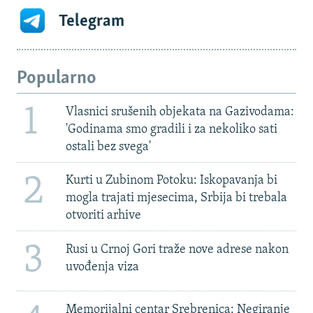
Telegram
Popularno
1
Vlasnici srušenih objekata na Gazivodama:
'Godinama smo gradili i za nekoliko sati
ostali bez svega'
2
Kurti u Zubinom Potoku: Iskopavanja bi
mogla trajati mjesecima, Srbija bi trebala
otvoriti arhive
3
Rusi u Crnoj Gori traže nove adrese nakon
uvođenja viza
Memorijalni centar Srebrenica: Negiranje