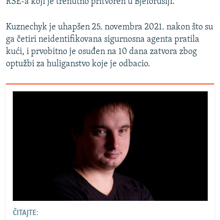
RSE-a koji je trenutno pritvoren u Bjelorusiji.
Kuznechyk je uhapšen 25. novembra 2021. nakon što su
ga četiri neidentifikovana sigurnosna agenta pratila
kući, i prvobitno je osuđen na 10 dana zatvora zbog
optužbi za huliganstvo koje je odbacio.
ČITAJTE: