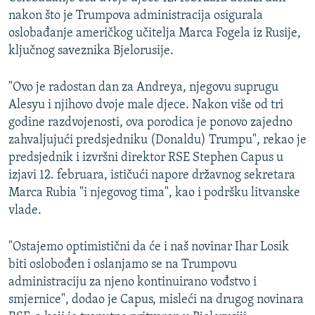
nakon što je Trumpova administracija osigurala
oslobađanje američkog učitelja Marca Fogela iz Rusije,
ključnog saveznika Bjelorusije.
"Ovo je radostan dan za Andreya, njegovu suprugu
Alesyu i njihovo dvoje male djece. Nakon više od tri
godine razdvojenosti, ova porodica je ponovo zajedno
zahvaljujući predsjedniku (Donaldu) Trumpu", rekao je
predsjednik i izvršni direktor RSE Stephen Capus u
izjavi 12. februara, ističući napore državnog sekretara
Marca Rubia "i njegovog tima", kao i podršku litvanske
vlade.
"Ostajemo optimistični da će i naš novinar Ihar Losik
biti oslobođen i oslanjamo se na Trumpovu
administraciju za njeno kontinuirano vođstvo i
smjernice", dodao je Capus, misleći na drugog novinara