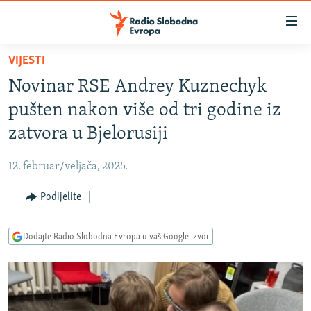
Dostupni
linkovi
Pređite
VIJESTI
na
VIJESTI
Novinar RSE Andrey Kuznechyk
glavni
BOSNA I HERCEGOVINA
sadržaj
pušten nakon više od tri godine iz
SRBIJA
Pređite
zatvora u Bjelorusiji
na
KOSOVO
glavnu
12. februar/veljača, 2025.
CRNA GORA
navigaciju
Pređite
Podijelite
VIZUELNO
na
PODCASTI
VIDEO
pretragu
Dodajte Radio Slobodna Evropa u vaš Google izvor
RAT U UKRAJINI
FOTOGALERIJE
KINA NA BALKANU
INFOGRAFIKE
RSE PRIČE IZ SVIJETA