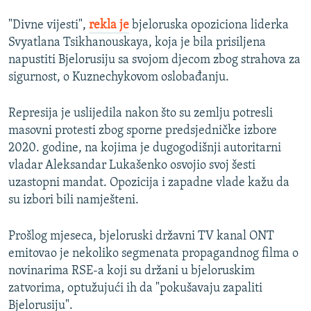
"Divne vijesti",
rekla je
bjeloruska opoziciona liderka
Svyatlana Tsikhanouskaya, koja je bila prisiljena
napustiti Bjelorusiju sa svojom djecom zbog strahova za
sigurnost, o Kuznechykovom oslobađanju.
Represija je uslijedila nakon što su zemlju potresli
masovni protesti zbog sporne predsjedničke izbore
2020. godine, na kojima je dugogodišnji autoritarni
vladar Aleksandar Lukašenko osvojio svoj šesti
uzastopni mandat. Opozicija i zapadne vlade kažu da
su izbori bili namješteni.
Prošlog mjeseca, bjeloruski državni TV kanal ONT
emitovao je nekoliko segmenata propagandnog filma o
novinarima RSE-a koji su držani u bjeloruskim
zatvorima, optužujući ih da "pokušavaju zapaliti
Bjelorusiju".