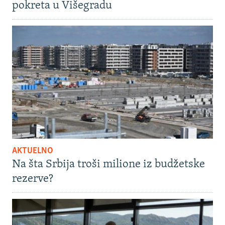
pokreta u Višegradu
AKTUELNO
Na šta Srbija troši milione iz budžetske
rezerve?