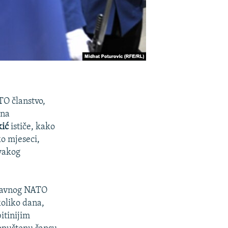
TO članstvo,
 na
kić
ističe, kako
ko mjeseci,
svakog
nedavnog NATO
koliko dana,
itinijim