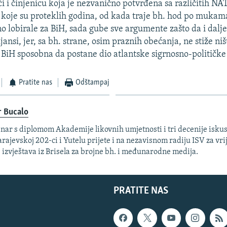
i i činjenicu koja je nezvanično potvrđena sa različitih NA
 koje su proteklih godina, od kada traje bh. hod po muka
no lobirale za BiH, sada gube sve argumente zašto da i dalj
jansi, jer, sa bh. strane, osim praznih obećanja, ne stiže niš
e BiH sposobna da postane dio atlantske sigrnosno-političke
Pratite nas
Odštampaj
r Bucalo
nar s diplomom Akademije likovnih umjetnosti i tri decenije isku
arajevskoj 202-ci i Yutelu prijete i na nezavisnom radiju ISV za vri
. izvještava iz Brisela za brojne bh. i međunarodne medija.
PRATITE NAS