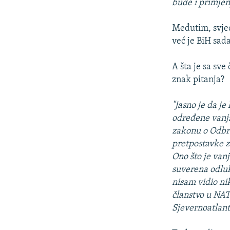
bude i primjen
Međutim, svjed
već je BiH sada
A šta je sa sv
znak pitanja?
"Jasno je da je
određene vanjs
zakonu o Odbra
pretpostavke z
Ono što je van
suverena odluka
nisam vidio ni
članstvo u NAT
Sjevernoatlant