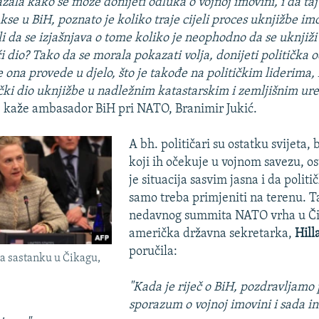
azala kako se može donijeti odluka o vojnoj imovini, i da ta
se u BiH, poznato je koliko traje cijeli proces uknjižbe imo
i da se izjašnjava o tome koliko je neophodno da se uknjiži 
ći dio? Tako da se morala pokazati volja, donijeti politička 
 ona provede u djelo, što je takođe na političkim liderima,
ički dio uknjižbe u nadležnim katastarskim i zemljišnim ur
, kaže ambasador BiH pri NATO, Branimir Jukić.
A bh. političari su ostatku svijeta
koji ih očekuje u vojnom savezu, ost
je situacija sasvim jasna i da polit
samo treba primjeniti na terenu. 
nedavnog summita NATO vrha u Č
američka državna sekretarka,
Hill
poručila:
na sastanku u Čikagu,
"Kada je riječ o BiH, pozdravljamo 
sporazum o vojnoj imovini i sada in