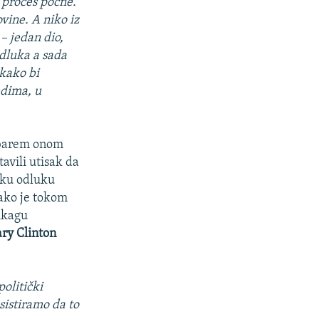
j proces počne.
vine. A niko iz
– jedan dio,
odluka a sada
 kako bi
edima, u
, barem onom
avili utisak da
ičku odluku
Tako je tokom
ikagu
ary Clinton
politički
sistiramo da to