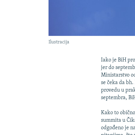
Ilustracija
Iako je BiH pr
jer do septemb
Ministarstvo 
se čeka da bh. 
provedu u prak
septembra, BiH
Kako to obično
summita u Čika
odgođeno je na