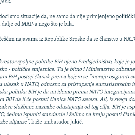
jeno."
oci smo situacije da, ne samo da nije primjenjeno političk
 dalje od MAP-a nego što je bila.
e češćim najavama iz Republike Srpske da se članstvo u NAT
 kreator spoljne politike BiH njeno Predsjedništvo, koje je j
ko - poltičke smjernice. Tu je bitno i Ministarstvo odbrane
ni BiH postoji članak prema kojem se “moraju osigurati svi
a ulazak u NATO, odnosno za pristupanje euroatlantskim i
jska politika BiH je da mi idemo prema NATO integracijama i
 BiH da li će postati članica NATO saveza. Ali, iz svega do
kakve službene naznake odustajanja od tog cilja. BiH je asp
O, želimo ispuniti standarde i želimo na kraju postati člani
ske alijanse",
kaže ambasador Jukić.