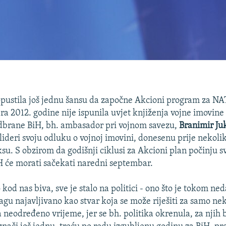
opustila još jednu šansu da započne Akcioni program za NA
ra 2012. godine nije ispunila uvjet knjiženja vojne imovine
odbrane BiH, bh. ambasador pri vojnom savezu,
Branimir Ju
lideri svoju odluku o vojnoj imovini, donesenu prije nekoli
su. S obzirom da godišnji ciklusi za Akcioni plan počinju 
 će morati sačekati naredni septembar.
 kod nas biva, sve je stalo na politici - ono što je tokom 
gu najavljivano kao stvar koja se može riješiti za samo ne
 neodređeno vrijeme, jer se bh. politika okrenula, za njih b