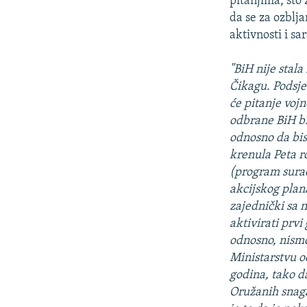
pitanjima, što
da se za ozblj
aktivnosti i sa
"BiH nije stal
Čikagu. Podsje
će pitanje voj
odbrane BiH bit
odnosno da bis
krenula Peta ro
(program surad
akcijskog plan
zajednički sa n
aktivirati prvi
odnosno, nismo
Ministarstvu o
godina, tako d
Oružanih snaga