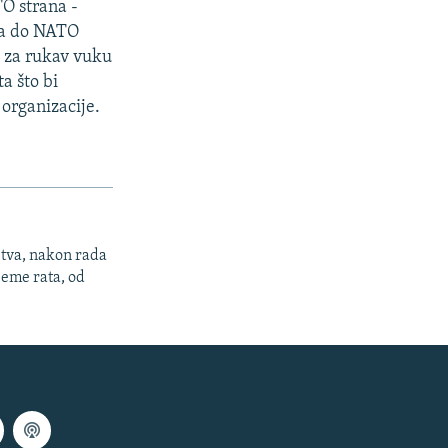
TO strana -
ma do NATO
e za rukav vuku
ta što bi
 organizacije.
stva, nakon rada
jeme rata, od