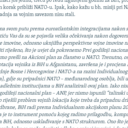
 znači još jednu, treću po redu izgubljenu godinu za BiH, p
an korak približi NATO-u. Ipak, kako kažu u bh. misiji pri 
radnja sa vojnim savezom nisu stali.
a na svom putu prema euroatlantskim integracijama nakon 
tiću Vas da su se pojavila velika očekivanja nakon dogovora
ne imovine, odnosno uknjižba perspektivne vojne imovine n
i riješeno, što je uvjet da pokrenemo Prvi godišnji naciona
mo prešli na Akcioni plan za članstvo u NATO. Trenutno, os
tacija vojnika iz BiH u Afganistanu, završena je i procjena
nje Bosne i Hercegovine i NATO-a na razini Individualnog
a), gdje su pripadnici NATO – međunarodnog osoblja, bili u
adležnim institucijama u BiH analizirali ovaj plan. Iako ni
 godišnji nacionalni plan – ANP, jer nismo ispunili “talinski u
 riješili problem vojnih lokacija koje treba da pripadnu d
dbrane, BiH radi prema Individualnom akcijskom planu 201
a je to instrument pomoću kojeg radimo prilagodbu, kompa
 BiH, odnosno usklađivanje s NATO strukturom. Ono što je