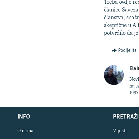
Treba ovdje reć
članice Saveza
članstva, snaž
skeptične u Ali
potvrdilo da j
Podijelite
Elvi
Novi
na s
1997
INFO
PRETRAŽI
O nama
Vijesti