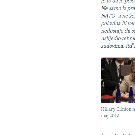
je to da je pok
Ne samo iz prak
NATO- a ne žel
polovina ili ve
nedostaje da se
uslijedio tehn
sudovima, itd
"
Hillary Clinton 
maj 2012.