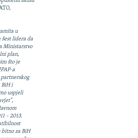
ropuštenu šansu
NATO,
samita u
 šest lidera da
a Ministarstvo
lni plan,
im što je
 IPAP-a
 partnerskog
 BiH i
smo uspjeli
vjet",
ržavnom
1 – 2013.
tibilnost
 bitno za BiH