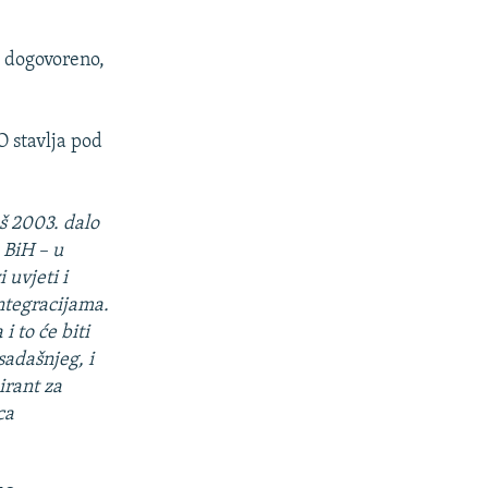
i dogovoreno,
O stavlja pod
oš 2003. dalo
 BiH – u
 uvjeti i
ntegracijama.
 to će biti
sadašnjeg, i
irant za
ca