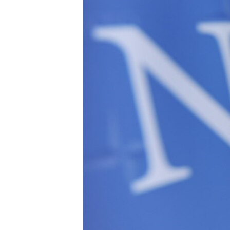
ISPRIČAJ MI
DNEVNO@RSE
SPECIJALI RSE
VIŠE OD NASLOVA
GENOCID U SREBRENICI
POPLAVE I KLIZIŠTA U BIH 2024.
TV LIBERTY
POST SCRIPTUM
MOJA EVROPA
TRI DECENIJE OD RATA U BIH
SVE KARTE DEJTONA
NASTANAK I RASPAD JUGOSLAVIJE