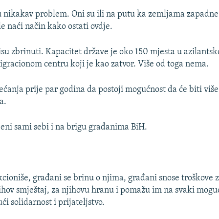
u nikakav problem. Oni su ili na putu ka zemljama zapadne 
ele naći način kako ostati ovdje.
isu zbrinuti. Kapacitet države je oko 150 mjesta u azilants
migracionom centru koji je kao zatvor. Više od toga nema.
ećanja prije par godina da postoji mogućnost da će biti više
a.
ljeni sami sebi i na brigu građanima BiH.
kcioniše, građani se brinu o njima, građani snose troškove z
jihov smještaj, za njihovu hranu i pomažu im na svaki moguć
i solidarnost i prijateljstvo.