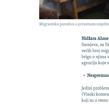
Migrantska porodica u privatnom smještaj
Nidžara Ahmet
Sarajeva, za F
većih broj migr
brigu o njima 
agencija koje 
Nespremno
Jedini problem
(Visoki komesa
koji su u ovom