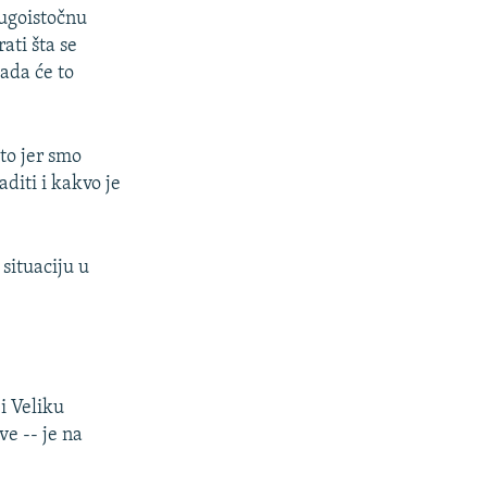
jugoistočnu
ati šta se
kada će to
to jer smo
diti i kakvo je
situaciju u
 i Veliku
e -- je na