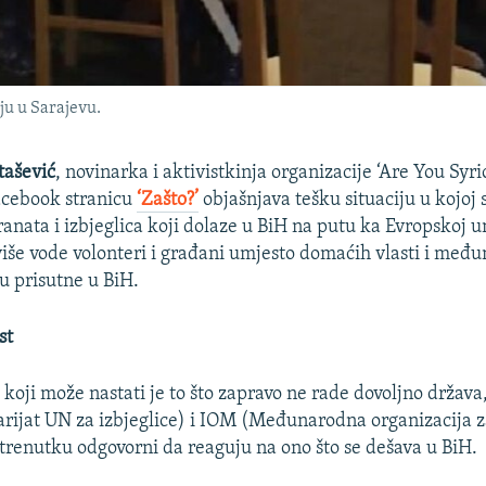
u u Sarajevu.
ašević
, novinarka i aktivistkinja organizacije ‘Are You Syrio
acebook stranicu
‘Zašto?’
objašnjava tešku situaciju u kojoj 
anata i izbjeglica koji dolaze u BiH na putu ka Evropskoj un
više vode volonteri i građani umjesto domaćih vlasti i međ
su prisutne u BiH.
st
 koji može nastati je to što zapravo ne rade dovoljno drža
rijat UN za izbjeglice) i IOM (Međunarodna organizacija z
 trenutku odgovorni da reaguju na ono što se dešava u BiH.