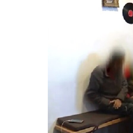
ISPRIČAJ MI
DNEVNO@RSE
SPECIJALI RSE
VIŠE OD NASLOVA
GENOCID U SREBRENICI
POPLAVE I KLIZIŠTA U BIH 2024.
TV LIBERTY
POST SCRIPTUM
MOJA EVROPA
TRI DECENIJE OD RATA U BIH
SVE KARTE DEJTONA
NASTANAK I RASPAD JUGOSLAVIJE