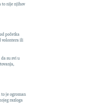
 to nije njihov
 od početka
 volontera ili
a da su svi u
utovanja,
i to je ogroman
 kojeg razloga