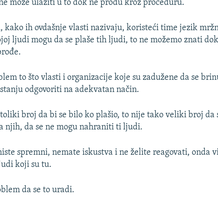
 ne može ulaziti u to dok ne prođu kroz proceduru.
ni, kako ih ovdašnje vlasti nazivaju, koristeći time jezik mržn
oj ljudi mogu da se plaše tih ljudi, to ne možemo znati dok
prođe.
lem to što vlasti i organizacije koje su zadužene da se bri
 stanju odgovoriti na adekvatan način.
e toliki broj da bi se bilo ko plašio, to nije tako veliki broj d
a njih, da se ne mogu nahraniti ti ljudi.
ste spremni, nemate iskustva i ne želite reagovati, onda vi
udi koji su tu.
oblem da se to uradi.