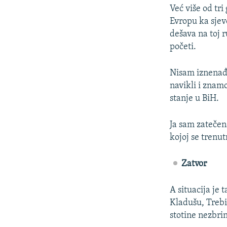
Već više od tri
Evropu ka sjev
dešava na toj r
početi.
Nisam iznenađe
navikli i znamo
stanje u BiH.
Ja sam zatečen
kojoj se trenu
Zatvor
A situacija je 
Kladušu, Trebi
stotine nezbrin