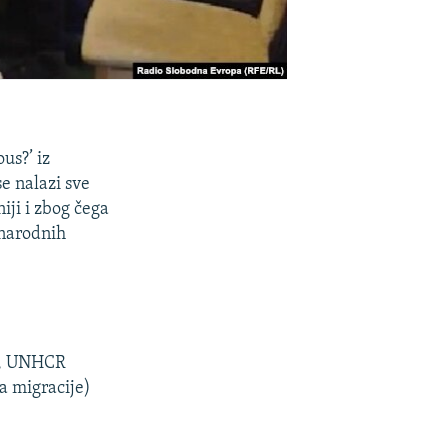
us?’ iz
se nalazi sve
iji i zbog čega
unarodnih
va, UNHCR
a migracije)