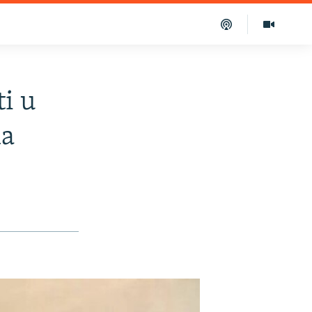
ti u
ma