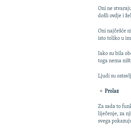
Oni ne stvaraj
došli ovdje i ž
Oni najčešće n
isto toliko u i
Iako su bila ob
toga nema ništ
Ljudi su ostav
Prolaz
Za sada to fun
liječenje, za n
svega pokazujuć