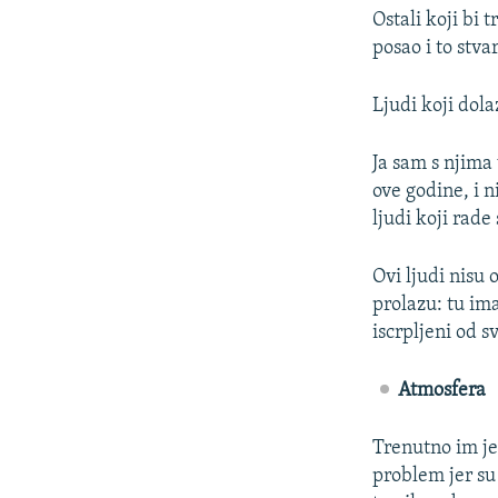
Ostali koji bi 
posao i to stv
Ljudi koji dol
Ja sam s njima
ove godine, i n
ljudi koji rad
Ovi ljudi nisu o
prolazu: tu im
iscrpljeni od s
Atmosfera
Trenutno im je
problem jer su 