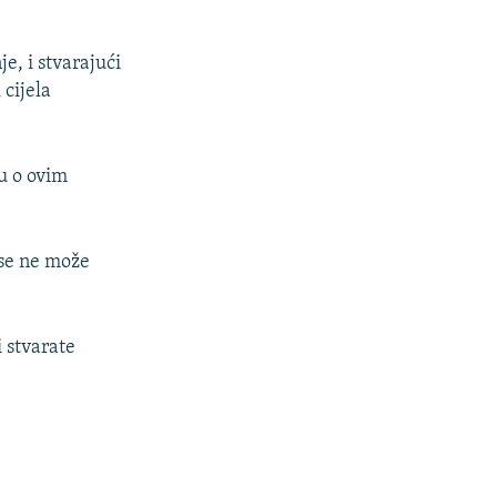
je, i stvarajući
 cijela
nu o ovim
a se ne može
 stvarate