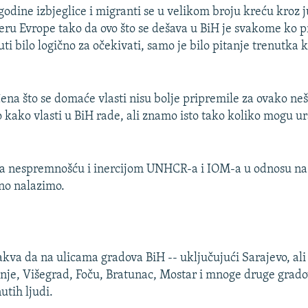
 godine izbjeglice i migranti se u velikom broju kreću kroz 
eru Evrope tako da ovo što se dešava u BiH je svakome ko pr
uti bilo logično za očekivati, samo je bilo pitanje trenutka 
na što se domaće vlasti nisu bolje pripremile za ovako neš
 kako vlasti u BiH rade, ali znamo isto tako koliko mogu ura
a nespremnošću i inercijom UNHCR-a i IOM-a u odnosu na 
tno nalazimo.
takva da na ulicama gradova BiH -- uključujući Sarajevo, ali
nje, Višegrad, Foču, Bratunac, Mostar i mnoge druge gradov
utih ljudi.