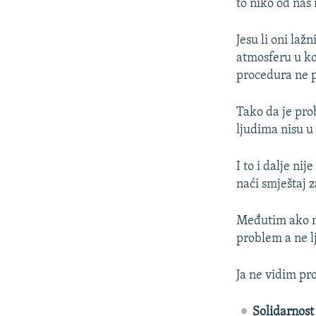
to niko od nas
Jesu li oni laž
atmosferu u koj
procedura ne 
Tako da je prob
ljudima nisu u
I to i dalje nij
naći smještaj z
Međutim ako ni
problem a ne lj
Ja ne vidim pr
Solidarnost