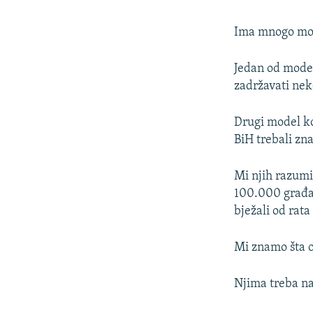
Ima mnogo mode
Jedan od model
zadržavati nek
Drugi model koji
BiH trebali zna
Mi njih razumi
100.000 građan
bježali od rata
Mi znamo šta o
Njima treba na