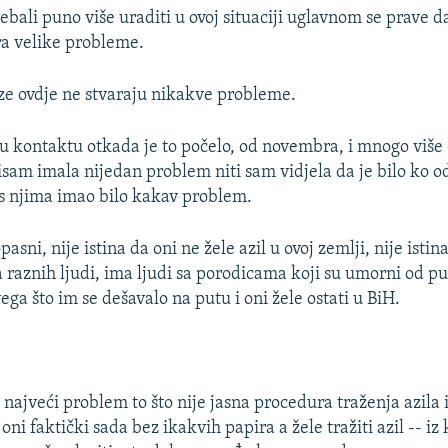
trebali puno više uraditi u ovoj situaciji uglavnom se prave da
ara velike probleme.
aze ovdje ne stvaraju nikakve probleme.
 u kontaktu otkada je to počelo, od novembra, i mnogo više
isam imala nijedan problem niti sam vidjela da je bilo ko od
e s njima imao bilo kakav problem.
pasni, nije istina da oni ne žele azil u ovoj zemlji, nije istin
a raznih ljudi, ima ljudi sa porodicama koji su umorni od p
vega što im se dešavalo na putu i oni žele ostati u BiH.
 najveći problem to što nije jasna procedura traženja azila 
oni faktički sada bez ikakvih papira a žele tražiti azil -- iz