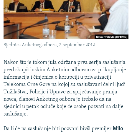
ISPRIČAJ MI
DNEVNO@RSE
SPECIJALI RSE
VIŠE OD NASLOVA
PRATITE NAS
Sjednica Anketnog odbora, 7. septembar 2012.
GENOCID U SREBRENICI
POPLAVE I KLIZIŠTA U BIH 2024.
Nakon što je tokom jula održana prva serija saslušanja
TV LIBERTY
pred skupštinskim Anketnim odborom za prikupljanje
Sve RFE/RL stranice
informacija i činjenica o korupciji u privatizaciji
POST SCRIPTUM
Telekoma Crne Gore na kojoj su saslušavani čelni ljudi
MOJA EVROPA
Tužilaštva, Policije i Uprave za sprječavanje pranja
novca, članovi Anketnog odbora je trebalo da na
TRI DECENIJE OD RATA U BIH
sjednici u petak odluče koje će osobe pozvati na dalje
SVE KARTE DEJTONA
saslušanje.
NASTANAK I RASPAD JUGOSLAVIJE
Da li će na saslušanje biti pozvani bivši premijer
Milo