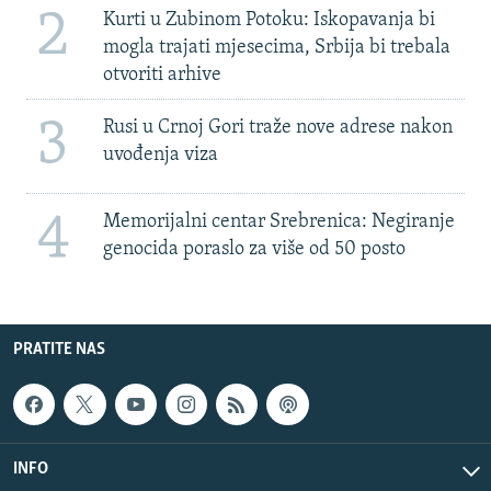
2
Kurti u Zubinom Potoku: Iskopavanja bi
mogla trajati mjesecima, Srbija bi trebala
otvoriti arhive
3
Rusi u Crnoj Gori traže nove adrese nakon
uvođenja viza
4
Memorijalni centar Srebrenica: Negiranje
genocida poraslo za više od 50 posto
PRATITE NAS
INFO