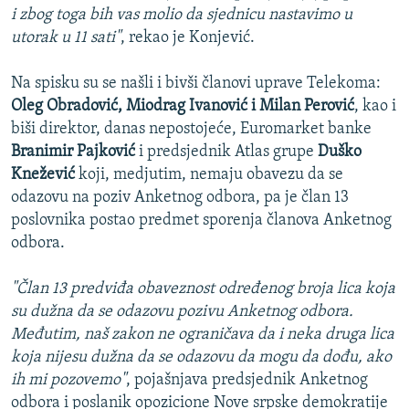
i zbog toga bih vas molio da sjednicu nastavimo u
utorak u 11 sati"
, rekao je Konjević.
Na spisku su se našli i bivši članovi uprave Telekoma:
Oleg Obradović, Miodrag Ivanović i Milan Perović
, kao i
biši direktor, danas nepostojeće, Euromarket banke
Branimir Pajković
i predsjednik Atlas grupe
Duško
Knežević
koji, medjutim, nemaju obavezu da se
odazovu na poziv Anketnog odbora, pa je član 13
poslovnika postao predmet sporenja članova Anketnog
odbora.
"Član 13 predviđa obaveznost određenog broja lica koja
su dužna da se odazovu pozivu Anketnog odbora.
Međutim, naš zakon ne ograničava da i neka druga lica
koja nijesu dužna da se odazovu da mogu da dođu, ako
ih mi pozovemo"
, pojašnjava predsjednik Anketnog
odbora i poslanik opozicione Nove srpske demokratije