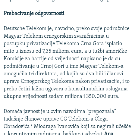
Prebacivanje odgovornosti
Deutsche Telekom je, navodno, preko svoje podružnice
Magyar Telekom crnogorskim zvaničnicima u
postupku privatizacije Telekoma Crna Gora isplatio
mito u iznosu od 7,35 miliona eura, a u tužbi američke
Komisije za hartije od vrijednosti napisano je da su
podmićivanje u Crnoj Gori u ime Magyar Telekom-a
omogućila tri direktora, od kojih su dva bili i članovi
uprave Crnogorskog Telekoma nakon privatizacije, i to
preko četiri lažna ugovora o konsultantskim uslugama
ukupne vrijednosti sedam miliona i 350.000 eura.
Domaća javnost je u ovim navodima "prepoznala"
tadašnje članove uprave CG Telekom-a Olega
Obradovića i Miodraga Ivanovića koji su negirali učešće
u koruptivnim radnjama, baš kao i advokat
Ana