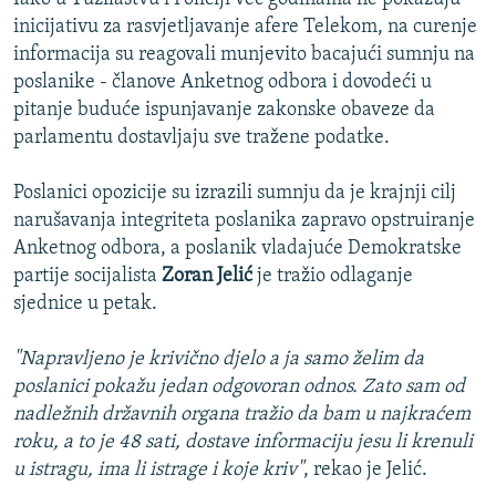
inicijativu za rasvjetljavanje afere Telekom, na curenje
informacija su reagovali munjevito bacajući sumnju na
poslanike - članove Anketnog odbora i dovodeći u
pitanje buduće ispunjavanje zakonske obaveze da
parlamentu dostavljaju sve tražene podatke.
Poslanici opozicije su izrazili sumnju da je krajnji cilj
narušavanja integriteta poslanika zapravo opstruiranje
Anketnog odbora, a poslanik vladajuće Demokratske
partije socijalista
Zoran Jelić
je tražio odlaganje
sjednice u petak.
"Napravljeno je krivično djelo a ja samo želim da
poslanici pokažu jedan odgovoran odnos. Zato sam od
nadležnih državnih organa tražio da bam u najkraćem
roku, a to je 48 sati, dostave informaciju jesu li krenuli
u istragu, ima li istrage i koje kriv"
, rekao je Jelić.