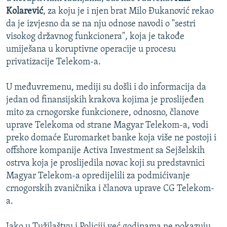
Kolarević
, za koju je i njen brat Milo Đukanović rekao
da je izvjesno da se na nju odnose navodi o "sestri
visokog državnog funkcionera", koja je takođe
umiješana u koruptivne operacije u procesu
privatizacije Telekom-a.
U međuvremenu, mediji su došli i do informacija da
jedan od finansijskih krakova kojima je proslijeđen
mito za crnogorske funkcionere, odnosno, članove
uprave Telekoma od strane Magyar Telekom-a, vodi
preko domaće Euromarket banke koja više ne postoji i
offshore kompanije Activa Investment sa Sejšelskih
ostrva koja je proslijedila novac koji su predstavnici
Magyar Telekom-a opredijelili za podmićivanje
crnogorskih zvaničnika i članova uprave CG Telekom-
a.
Iako u Tužilaštvu i Policiji već godinama ne pokazuju