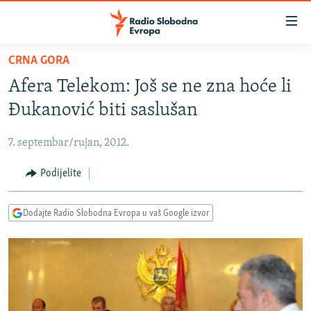
Dostupni
linkovi
Pređite
CRNA GORA
na
VIJESTI
Afera Telekom: Još se ne zna hoće li
glavni
BOSNA I HERCEGOVINA
sadržaj
Đukanović biti saslušan
SRBIJA
Pređite
na
7. septembar/rujan, 2012.
KOSOVO
glavnu
CRNA GORA
Podijelite
navigaciju
Pređite
VIZUELNO
na
Dodajte Radio Slobodna Evropa u vaš Google izvor
PODCASTI
VIDEO
pretragu
RAT U UKRAJINI
FOTOGALERIJE
KINA NA BALKANU
INFOGRAFIKE
RSE PRIČE IZ SVIJETA