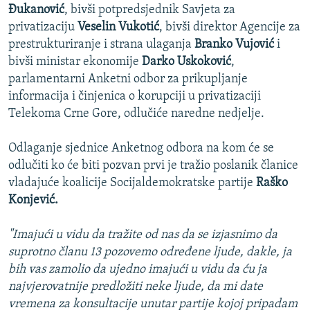
Đukanović
, bivši potpredsjednik Savjeta za
privatizaciju
Veselin Vukotić
, bivši direktor Agencije za
prestrukturiranje i strana ulaganja
Branko Vujović
i
bivši ministar ekonomije
Darko Uskoković
,
parlamentarni Anketni odbor za prikupljanje
informacija i činjenica o korupciji u privatizaciji
Telekoma Crne Gore, odlučiće naredne nedjelje.
Odlaganje sjednice Anketnog odbora na kom će se
odlučiti ko će biti pozvan prvi je tražio poslanik članice
vladajuće koalicije Socijaldemokratske partije
Raško
Konjević.
"Imajući u vidu da tražite od nas da se izjasnimo da
suprotno članu 13 pozovemo određene ljude, dakle, ja
bih vas zamolio da ujedno imajući u vidu da ću ja
najvjerovatnije predložiti neke ljude, da mi date
vremena za konsultacije unutar partije kojoj pripadam