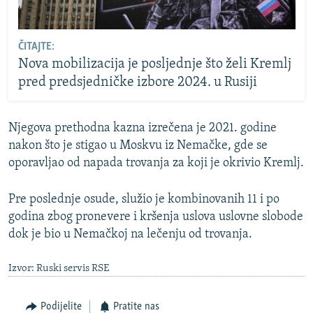
ČITAJTE:
Nova mobilizacija je posljednje što želi Kremlj
pred predsjedničke izbore 2024. u Rusiji
Njegova prethodna kazna izrečena je 2021. godine
nakon što je stigao u Moskvu iz Nemačke, gde se
oporavljao od napada trovanja za koji je okrivio Kremlj.
Pre poslednje osude, služio je kombinovanih 11 i po
godina zbog pronevere i kršenja uslova uslovne slobode
dok je bio u Nemačkoj na lečenju od trovanja.
Izvor: Ruski servis RSE
Podijelite
Pratite nas