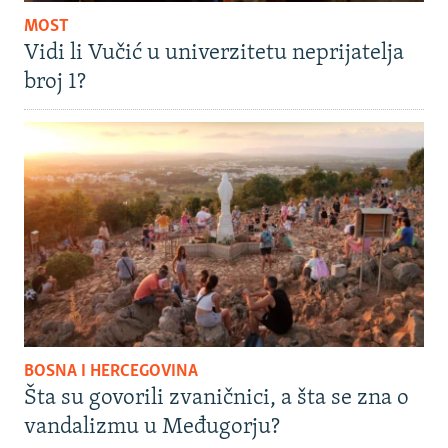
MOST
Vidi li Vučić u univerzitetu neprijatelja
broj 1?
BOSNA I HERCEGOVINA
Šta su govorili zvaničnici, a šta se zna o
vandalizmu u Međugorju?