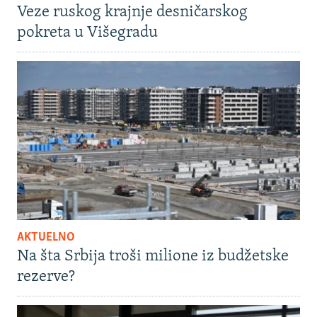
Veze ruskog krajnje desničarskog
pokreta u Višegradu
AKTUELNO
Na šta Srbija troši milione iz budžetske
rezerve?