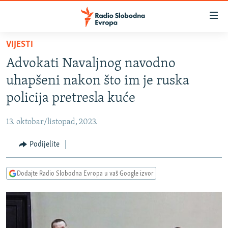
Dostupni
linkovi
Pređite
VIJESTI
na
VIJESTI
Advokati Navaljnog navodno
glavni
BOSNA I HERCEGOVINA
sadržaj
uhapšeni nakon što im je ruska
SRBIJA
Pređite
policija pretresla kuće
na
KOSOVO
glavnu
13. oktobar/listopad, 2023.
CRNA GORA
navigaciju
Pređite
Podijelite
VIZUELNO
na
PODCASTI
VIDEO
pretragu
Dodajte Radio Slobodna Evropa u vaš Google izvor
RAT U UKRAJINI
FOTOGALERIJE
KINA NA BALKANU
INFOGRAFIKE
RSE PRIČE IZ SVIJETA