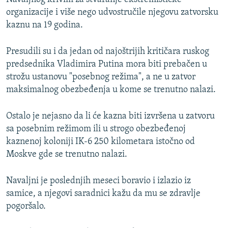
organizacije i više nego udvostručile njegovu zatvorsku
kaznu na 19 godina.
Presudili su i da jedan od najoštrijih kritičara ruskog
predsednika Vladimira Putina mora biti prebačen u
strožu ustanovu "posebnog režima", a ne u zatvor
maksimalnog obezbeđenja u kome se trenutno nalazi.
Ostalo je nejasno da li će kazna biti izvršena u zatvoru
sa posebnim režimom ili u strogo obezbeđenoj
kaznenoj koloniji IK-6 250 kilometara istočno od
Moskve gde se trenutno nalazi.
Navaljni je poslednjih meseci boravio i izlazio iz
samice, a njegovi saradnici kažu da mu se zdravlje
pogoršalo.