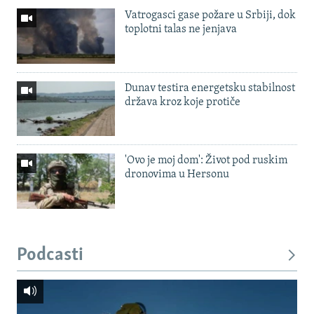
Vatrogasci gase požare u Srbiji, dok
toplotni talas ne jenjava
Dunav testira energetsku stabilnost
država kroz koje protiče
'Ovo je moj dom': Život pod ruskim
dronovima u Hersonu
Podcasti