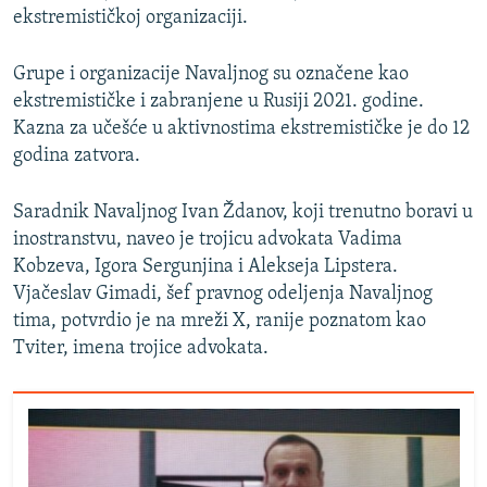
ekstremističkoj organizaciji.
Grupe i organizacije Navaljnog su označene kao
ekstremističke i zabranjene u Rusiji 2021. godine.
Kazna za učešće u aktivnostima ekstremističke je do 12
godina zatvora.
Saradnik Navaljnog Ivan Ždanov, koji trenutno boravi u
inostranstvu, naveo je trojicu advokata Vadima
Kobzeva, Igora Sergunjina i Alekseja Lipstera.
Vjačeslav Gimadi, šef pravnog odeljenja Navaljnog
tima, potvrdio je na mreži X, ranije poznatom kao
Tviter, imena trojice advokata.