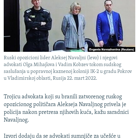
ISPRIČAJ MI
DNEVNO@RSE
SPECIJALI RSE
VIŠE OD NASLOVA
PRATITE NAS
GENOCID U SREBRENICI
Ruski opozicioni lider Aleksej Navaljni (levo) i njegovi
POPLAVE I KLIZIŠTA U BIH 2024.
advokati Olga Mihajlova i Vadim Kobzev tokom sudskog
saslušanja u popravnoj kaznenoj koloniji IK-2 u gradu Pokrov
TV LIBERTY
Sve RFE/RL stranice
u Vladimirskoj oblasti, Rusija 22. mart 2022.
POST SCRIPTUM
MOJA EVROPA
Trojicu advokata koji su branili zatvorenog ruskog
opozicionog političara Alekseja Navaljnog privela je
TRI DECENIJE OD RATA U BIH
policija nakon pretresa njihovih kuća, kažu saradnici
SVE KARTE DEJTONA
Navaljnog.
NASTANAK I RASPAD JUGOSLAVIJE
Izvori dodaju da se advokati sumnjiče za učešće u