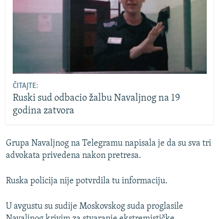
ČITAJTE:
Ruski sud odbacio žalbu Navaljnog na 19
godina zatvora
Grupa Navaljnog na Telegramu napisala je da su sva tri
advokata privedena nakon pretresa.
Ruska policija nije potvrdila tu informaciju.
U avgustu su sudije Moskovskog suda proglasile
Navaljnog krivim za stvaranje ekstremističke