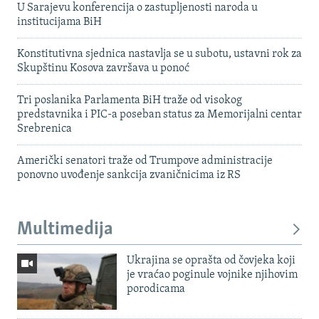
U Sarajevu konferencija o zastupljenosti naroda u
institucijama BiH
Konstitutivna sjednica nastavlja se u subotu, ustavni rok za
Skupštinu Kosova završava u ponoć
Tri poslanika Parlamenta BiH traže od visokog
predstavnika i PIC-a poseban status za Memorijalni centar
Srebrenica
Američki senatori traže od Trumpove administracije
ponovno uvođenje sankcija zvaničnicima iz RS
Multimedija
Ukrajina se oprašta od čovjeka koji
je vraćao poginule vojnike njihovim
porodicama