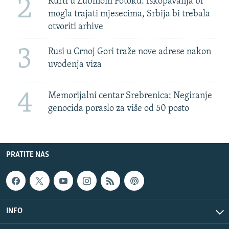
2
Kurti u Zubinom Potoku: Iskopavanja bi
mogla trajati mjesecima, Srbija bi trebala
otvoriti arhive
3
Rusi u Crnoj Gori traže nove adrese nakon
uvođenja viza
4
Memorijalni centar Srebrenica: Negiranje
genocida poraslo za više od 50 posto
PRATITE NAS
INFO