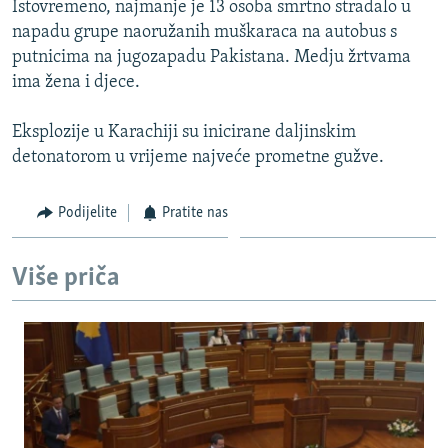
Istovremeno, najmanje je 13 osoba smrtno stradalo u
ISPRIČAJ MI
napadu grupe naoružanih muškaraca na autobus s
DNEVNO@RSE
putnicima na jugozapadu Pakistana. Medju žrtvama
ima žena i djece.
SPECIJALI RSE
VIŠE OD NASLOVA
Eksplozije u Karachiji su inicirane daljinskim
PRATITE NAS
detonatorom u vrijeme najveće prometne gužve.
GENOCID U SREBRENICI
POPLAVE I KLIZIŠTA U BIH 2024.
Podijelite
Pratite nas
TV LIBERTY
Sve RFE/RL stranice
POST SCRIPTUM
Više priča
MOJA EVROPA
TRI DECENIJE OD RATA U BIH
SVE KARTE DEJTONA
NASTANAK I RASPAD JUGOSLAVIJE