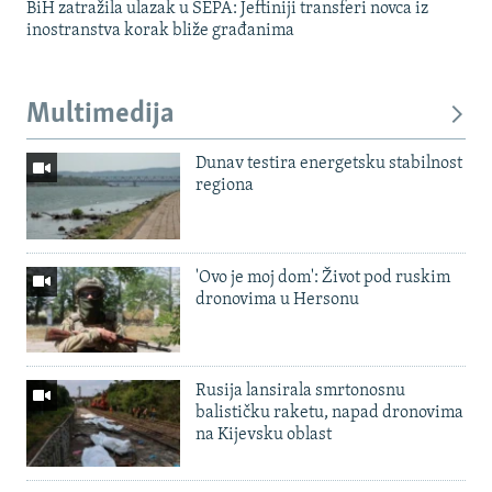
BiH zatražila ulazak u SEPA: Jeftiniji transferi novca iz
inostranstva korak bliže građanima
Multimedija
Dunav testira energetsku stabilnost
regiona
'Ovo je moj dom': Život pod ruskim
dronovima u Hersonu
Rusija lansirala smrtonosnu
balističku raketu, napad dronovima
na Kijevsku oblast