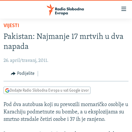
Dostupni
linkovi
Pređite
VIJESTI
na
VIJESTI
Pakistan: Najmanje 17 mrtvih u dva
glavni
BOSNA I HERCEGOVINA
sadržaj
napada
SRBIJA
Pređite
na
26. april/travanj, 2011.
KOSOVO
glavnu
CRNA GORA
Podijelite
navigaciju
Pređite
VIZUELNO
na
Dodajte Radio Slobodna Evropa u vaš Google izvor
PODCASTI
VIDEO
pretragu
Pod dva autobusa koji su prevozili mornaričko osoblje u
RAT U UKRAJINI
FOTOGALERIJE
Karachiju podmetnute su bombe, a u eksplozijama su
KINA NA BALKANU
INFOGRAFIKE
smrtno stradale četiri osobe i 37 ih je ranjeno.
RSE PRIČE IZ SVIJETA