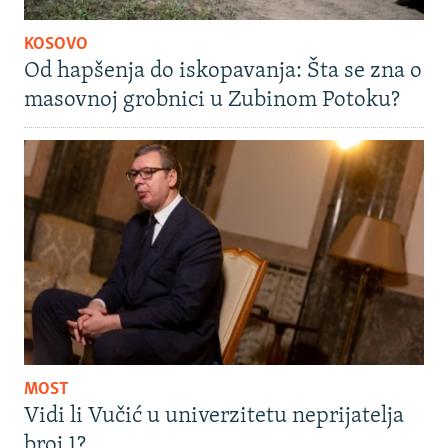
KOSOVO
Od hapšenja do iskopavanja: Šta se zna o
masovnoj grobnici u Zubinom Potoku?
MOST
Vidi li Vučić u univerzitetu neprijatelja
broj 1?