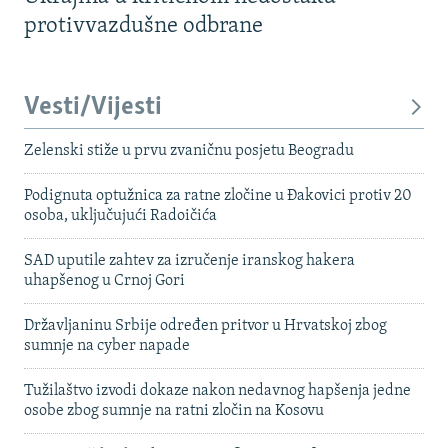
protivvazdušne odbrane
Vesti/Vijesti
Zelenski stiže u prvu zvaničnu posjetu Beogradu
Podignuta optužnica za ratne zločine u Đakovici protiv 20
osoba, uključujući Radoičića
SAD uputile zahtev za izručenje iranskog hakera
uhapšenog u Crnoj Gori
Državljaninu Srbije određen pritvor u Hrvatskoj zbog
sumnje na cyber napade
Tužilaštvo izvodi dokaze nakon nedavnog hapšenja jedne
osobe zbog sumnje na ratni zločin na Kosovu