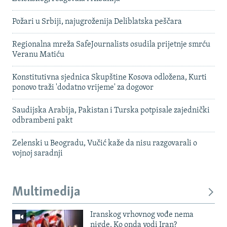
Požari u Srbiji, najugroženija Deliblatska peščara
Regionalna mreža SafeJournalists osudila prijetnje smrću
Veranu Matiću
Konstitutivna sjednica Skupštine Kosova odložena, Kurti
ponovo traži 'dodatno vrijeme' za dogovor
Saudijska Arabija, Pakistan i Turska potpisale zajednički
odbrambeni pakt
Zelenski u Beogradu, Vučić kaže da nisu razgovarali o
vojnoj saradnji
Multimedija
Iranskog vrhovnog vođe nema
nigde. Ko onda vodi Iran?