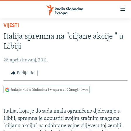
Dostupni
linkovi
Pređite
VIJESTI
na
VIJESTI
Italija spremna na "ciljane akcije " u
glavni
BOSNA I HERCEGOVINA
sadržaj
Libiji
SRBIJA
Pređite
na
26. april/travanj, 2011.
KOSOVO
glavnu
CRNA GORA
Podijelite
navigaciju
Pređite
VIZUELNO
na
Dodajte Radio Slobodna Evropa u vaš Google izvor
PODCASTI
VIDEO
pretragu
RAT U UKRAJINI
FOTOGALERIJE
Italija, koja je do sada imala ograničeno djelovanje u
KINA NA BALKANU
INFOGRAFIKE
Libiji, spremna je dopustiti svojim zračnim snagama
"ciljanu akciju" na odabrane vojne ciljeve u toj zemlji,
RSE PRIČE IZ SVIJETA