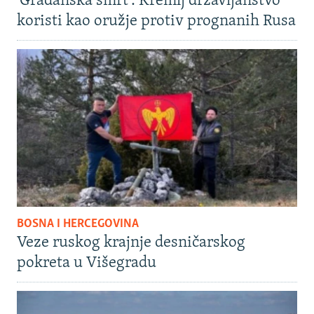
'Građanska smrt': Kremlj državljanstvo
koristi kao oružje protiv prognanih Rusa
BOSNA I HERCEGOVINA
Veze ruskog krajnje desničarskog
pokreta u Višegradu