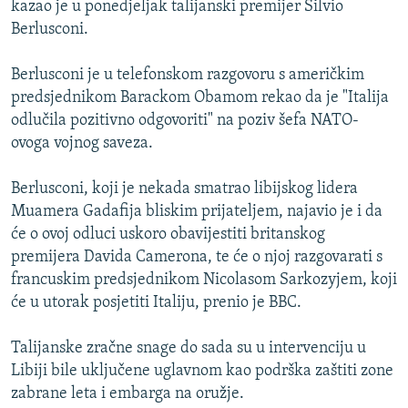
kazao je u ponedjeljak talijanski premijer Silvio
ISPRIČAJ MI
Berlusconi.
DNEVNO@RSE
Berlusconi je u telefonskom razgovoru s američkim
SPECIJALI RSE
predsjednikom Barackom Obamom rekao da je "Italija
VIŠE OD NASLOVA
odlučila pozitivno odgovoriti" na poziv šefa NATO-
PRATITE NAS
ovoga vojnog saveza.
GENOCID U SREBRENICI
POPLAVE I KLIZIŠTA U BIH 2024.
Berlusconi, koji je nekada smatrao libijskog lidera
Muamera Gadafija bliskim prijateljem, najavio je i da
TV LIBERTY
Sve RFE/RL stranice
će o ovoj odluci uskoro obavijestiti britanskog
POST SCRIPTUM
premijera Davida Camerona, te će o njoj razgovarati s
francuskim predsjednikom Nicolasom Sarkozyjem, koji
MOJA EVROPA
će u utorak posjetiti Italiju, prenio je BBC.
TRI DECENIJE OD RATA U BIH
SVE KARTE DEJTONA
Talijanske zračne snage do sada su u intervenciju u
Libiji bile uključene uglavnom kao podrška zaštiti zone
NASTANAK I RASPAD JUGOSLAVIJE
zabrane leta i embarga na oružje.