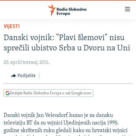
Dostupni
linkovi
Pređite
VIJESTI
na
VIJESTI
Danski vojnik: "Plavi šlemovi" nisu
glavni
BOSNA I HERCEGOVINA
sadržaj
sprečili ubistvo Srba u Dvoru na Uni
SRBIJA
Pređite
na
25. april/travanj, 2011.
KOSOVO
glavnu
CRNA GORA
Podijelite
navigaciju
Pređite
VIZUELNO
na
Dodajte Radio Slobodna Evropa u vaš Google izvor
PODCASTI
VIDEO
pretragu
RAT U UKRAJINI
FOTOGALERIJE
Danski vojnik Jan Velendorf kazao je za dansku
KINA NA BALKANU
INFOGRAFIKE
televiziju BT da su vojnici Ujedinjenih nacija 1995.
godine skrštenih ruku gledali kako su hrvatski vojnici
RSE PRIČE IZ SVIJETA