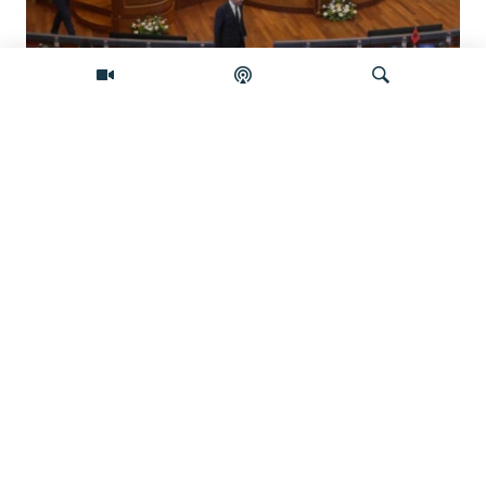
Koliko je izgledan sporazum sa
Samoopredjeljenjem?
Pretraživač
Ukrajina u kritičnom nedostaku