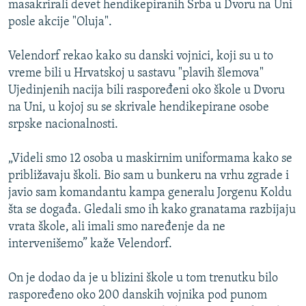
masakrirali devet hendikepiranih Srba u Dvoru na Uni
ISPRIČAJ MI
posle akcije "Oluja".
DNEVNO@RSE
Velendorf rekao kako su danski vojnici, koji su u to
SPECIJALI RSE
vreme bili u Hrvatskoj u sastavu "plavih šlemova"
VIŠE OD NASLOVA
Ujedinjenih nacija bili raspoređeni oko škole u Dvoru
PRATITE NAS
na Uni, u kojoj su se skrivale hendikepirane osobe
GENOCID U SREBRENICI
srpske nacionalnosti.
POPLAVE I KLIZIŠTA U BIH 2024.
„Videli smo 12 osoba u maskirnim uniformama kako se
TV LIBERTY
Sve RFE/RL stranice
približavaju školi. Bio sam u bunkeru na vrhu zgrade i
POST SCRIPTUM
javio sam komandantu kampa generalu Jorgenu Koldu
šta se događa. Gledali smo ih kako granatama razbijaju
MOJA EVROPA
vrata škole, ali imali smo naređenje da ne
TRI DECENIJE OD RATA U BIH
intervenišemo” kaže Velendorf.
SVE KARTE DEJTONA
On je dodao da je u blizini škole u tom trenutku bilo
NASTANAK I RASPAD JUGOSLAVIJE
raspoređeno oko 200 danskih vojnika pod punom