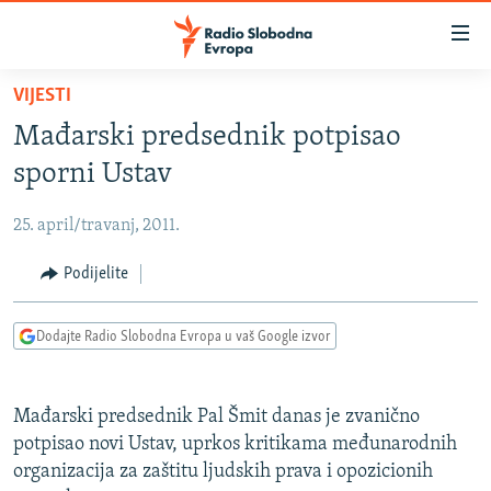
Dostupni
linkovi
Pređite
VIJESTI
na
VIJESTI
Mađarski predsednik potpisao
glavni
BOSNA I HERCEGOVINA
sadržaj
sporni Ustav
SRBIJA
Pređite
na
25. april/travanj, 2011.
KOSOVO
glavnu
CRNA GORA
Podijelite
navigaciju
Pređite
VIZUELNO
na
Dodajte Radio Slobodna Evropa u vaš Google izvor
PODCASTI
VIDEO
pretragu
RAT U UKRAJINI
FOTOGALERIJE
Mađarski predsednik Pal Šmit danas je zvanično
KINA NA BALKANU
INFOGRAFIKE
potpisao novi Ustav, uprkos kritikama međunarodnih
organizacija za zaštitu ljudskih prava i opozicionih
RSE PRIČE IZ SVIJETA