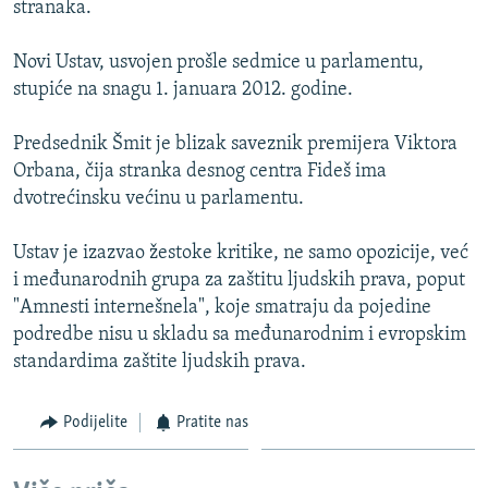
stranaka.
ISPRIČAJ MI
DNEVNO@RSE
Novi Ustav, usvojen prošle sedmice u parlamentu,
stupiće na snagu 1. januara 2012. godine.
SPECIJALI RSE
VIŠE OD NASLOVA
Predsednik Šmit je blizak saveznik premijera Viktora
PRATITE NAS
Orbana, čija stranka desnog centra Fideš ima
GENOCID U SREBRENICI
dvotrećinsku većinu u parlamentu.
POPLAVE I KLIZIŠTA U BIH 2024.
Ustav je izazvao žestoke kritike, ne samo opozicije, već
TV LIBERTY
Sve RFE/RL stranice
i međunarodnih grupa za zaštitu ljudskih prava, poput
POST SCRIPTUM
"Amnesti internešnela", koje smatraju da pojedine
podredbe nisu u skladu sa međunarodnim i evropskim
MOJA EVROPA
standardima zaštite ljudskih prava.
TRI DECENIJE OD RATA U BIH
SVE KARTE DEJTONA
Podijelite
Pratite nas
NASTANAK I RASPAD JUGOSLAVIJE