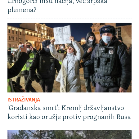
Crnogorci nisu nacija, već srpska
plemena?
ISTRAŽIVANJA
'Građanska smrt': Kremlj državljanstvo
koristi kao oružje protiv prognanih Rusa