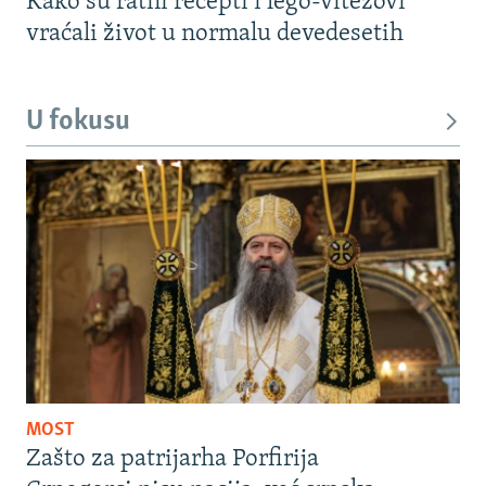
Kako su ratni recepti i lego-vitezovi
vraćali život u normalu devedesetih
U fokusu
MOST
Zašto za patrijarha Porfirija