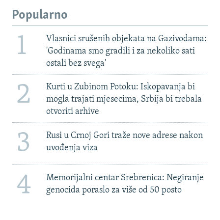
Popularno
1
Vlasnici srušenih objekata na Gazivodama:
'Godinama smo gradili i za nekoliko sati
ostali bez svega'
2
Kurti u Zubinom Potoku: Iskopavanja bi
mogla trajati mjesecima, Srbija bi trebala
otvoriti arhive
3
Rusi u Crnoj Gori traže nove adrese nakon
uvođenja viza
4
Memorijalni centar Srebrenica: Negiranje
genocida poraslo za više od 50 posto