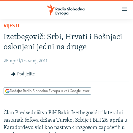
Dostupni
linkovi
Pređite
VIJESTI
na
VIJESTI
Izetbegovič: Srbi, Hrvati i Bošnjaci
glavni
BOSNA I HERCEGOVINA
sadržaj
oslonjeni jedni na druge
SRBIJA
Pređite
na
25. april/travanj, 2011.
KOSOVO
glavnu
CRNA GORA
Podijelite
navigaciju
Pređite
VIZUELNO
na
Dodajte Radio Slobodna Evropa u vaš Google izvor
PODCASTI
VIDEO
pretragu
RAT U UKRAJINI
FOTOGALERIJE
Član Predsedništva BiH Bakir Izetbegović trilateralni
KINA NA BALKANU
INFOGRAFIKE
sastanak šefova država Turske, Srbije i BiH 26. aprila u
Karađorđevu vidi kao nastavak razgovora započetih u
RSE PRIČE IZ SVIJETA