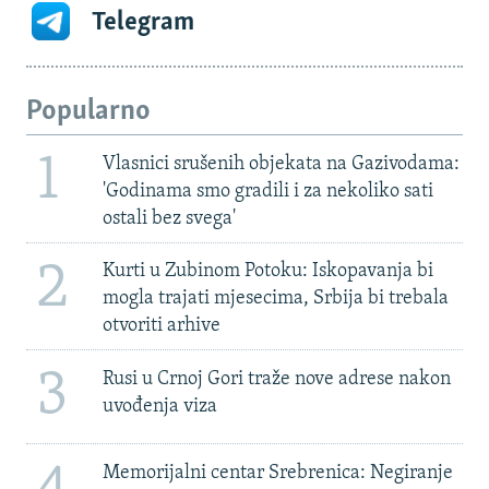
Telegram
Popularno
1
Vlasnici srušenih objekata na Gazivodama:
'Godinama smo gradili i za nekoliko sati
ostali bez svega'
2
Kurti u Zubinom Potoku: Iskopavanja bi
mogla trajati mjesecima, Srbija bi trebala
otvoriti arhive
3
Rusi u Crnoj Gori traže nove adrese nakon
uvođenja viza
Memorijalni centar Srebrenica: Negiranje