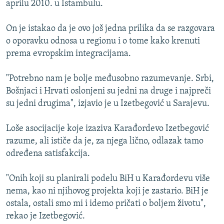
aprilu 2010. u Istambulu.
ISPRIČAJ MI
DNEVNO@RSE
On je istakao da je ovo još jedna prilika da se razgovara
o oporavku odnosa u regionu i o tome kako krenuti
SPECIJALI RSE
prema evropskim integracijama.
VIŠE OD NASLOVA
PRATITE NAS
"Potrebno nam je bolje međusobno razumevanje. Srbi,
GENOCID U SREBRENICI
Bošnjaci i Hrvati oslonjeni su jedni na druge i najpreči
POPLAVE I KLIZIŠTA U BIH 2024.
su jedni drugima", izjavio je u Izetbegović u Sarajevu.
TV LIBERTY
Sve RFE/RL stranice
Loše asocijacije koje izaziva Karađordevo Izetbegović
POST SCRIPTUM
razume, ali ističe da je, za njega lično, odlazak tamo
određena satisfakcija.
MOJA EVROPA
TRI DECENIJE OD RATA U BIH
"Onih koji su planirali podelu BiH u Karađordevu više
SVE KARTE DEJTONA
nema, kao ni njihovog projekta koji je zastario. BiH je
ostala, ostali smo mi i idemo pričati o boljem životu",
NASTANAK I RASPAD JUGOSLAVIJE
rekao je Izetbegović.