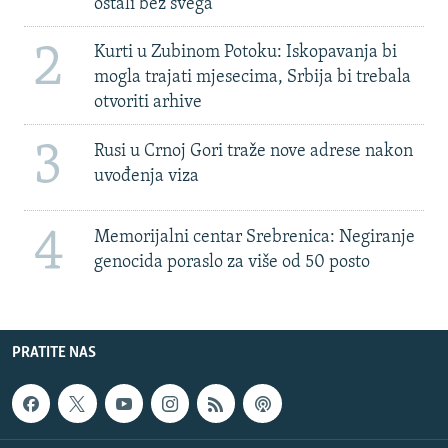
ostali bez svega'
2
Kurti u Zubinom Potoku: Iskopavanja bi
mogla trajati mjesecima, Srbija bi trebala
otvoriti arhive
3
Rusi u Crnoj Gori traže nove adrese nakon
uvođenja viza
4
Memorijalni centar Srebrenica: Negiranje
genocida poraslo za više od 50 posto
PRATITE NAS