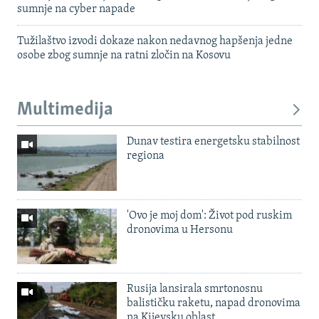
sumnje na cyber napade
Tužilaštvo izvodi dokaze nakon nedavnog hapšenja jedne
osobe zbog sumnje na ratni zločin na Kosovu
Multimedija
Dunav testira energetsku stabilnost
regiona
'Ovo je moj dom': Život pod ruskim
dronovima u Hersonu
Rusija lansirala smrtonosnu
balističku raketu, napad dronovima
na Kijevsku oblast