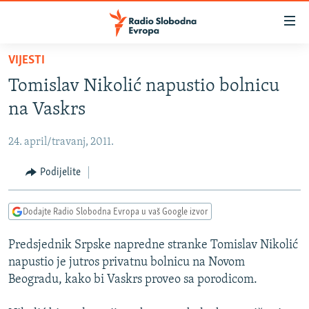
Dostupni
linkovi
Pređite
VIJESTI
na
VIJESTI
Tomislav Nikolić napustio bolnicu
glavni
BOSNA I HERCEGOVINA
sadržaj
na Vaskrs
SRBIJA
Pređite
na
24. april/travanj, 2011.
KOSOVO
glavnu
CRNA GORA
Podijelite
navigaciju
Pređite
VIZUELNO
na
Dodajte Radio Slobodna Evropa u vaš Google izvor
PODCASTI
VIDEO
pretragu
Predsjednik Srpske napredne stranke Tomislav Nikolić
RAT U UKRAJINI
FOTOGALERIJE
napustio je jutros privatnu bolnicu na Novom
KINA NA BALKANU
INFOGRAFIKE
Beogradu, kako bi Vaskrs proveo sa porodicom.
RSE PRIČE IZ SVIJETA