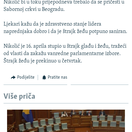
Nikolić bi u toku prijepodneva trebalo da se pričesti u
ISPRIČAJ MI
Sabornoj crkvi u Beogradu.
DNEVNO@RSE
Ljekari kažu da je zdravstveno stanje lidera
SPECIJALI RSE
naprednjaka dobro i da je štrajk žeđu potpuno saniran.
VIŠE OD NASLOVA
PRATITE NAS
Nikolić je 16. aprila stupio u štrajk glađu i žeđu, tražeći
GENOCID U SREBRENICI
od vlasti da zakažu vanredne parlamentarne izbore.
POPLAVE I KLIZIŠTA U BIH 2024.
Štrajk žeđu je prekinuo u četvrtak.
TV LIBERTY
Sve RFE/RL stranice
Podijelite
Pratite nas
POST SCRIPTUM
MOJA EVROPA
Više priča
TRI DECENIJE OD RATA U BIH
SVE KARTE DEJTONA
NASTANAK I RASPAD JUGOSLAVIJE