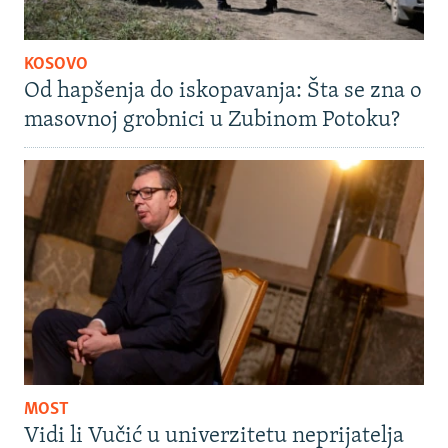
KOSOVO
Od hapšenja do iskopavanja: Šta se zna o
masovnoj grobnici u Zubinom Potoku?
MOST
Vidi li Vučić u univerzitetu neprijatelja