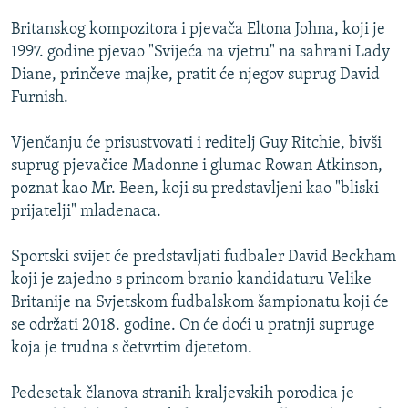
ISPRIČAJ MI
Britanskog kompozitora i pjevača Eltona Johna, koji je
DNEVNO@RSE
1997. godine pjevao "Svijeća na vjetru" na sahrani Lady
Diane, prinčeve majke, pratit će njegov suprug David
SPECIJALI RSE
Furnish.
VIŠE OD NASLOVA
PRATITE NAS
Vjenčanju će prisustvovati i reditelj Guy Ritchie, bivši
GENOCID U SREBRENICI
suprug pjevačice Madonne i glumac Rowan Atkinson,
POPLAVE I KLIZIŠTA U BIH 2024.
poznat kao Mr. Been, koji su predstavljeni kao "bliski
prijatelji" mladenaca.
TV LIBERTY
Sve RFE/RL stranice
POST SCRIPTUM
Sportski svijet će predstavljati fudbaler David Beckham
koji je zajedno s princom branio kandidaturu Velike
MOJA EVROPA
Britanije na Svjetskom fudbalskom šampionatu koji će
TRI DECENIJE OD RATA U BIH
se održati 2018. godine. On će doći u pratnji supruge
SVE KARTE DEJTONA
koja je trudna s četvrtim djetetom.
NASTANAK I RASPAD JUGOSLAVIJE
Pedesetak članova stranih kraljevskih porodica je