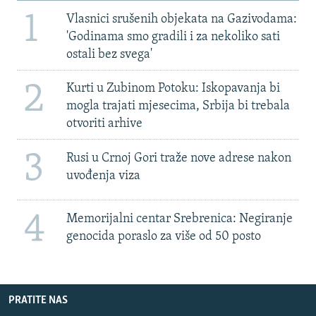
1
Vlasnici srušenih objekata na Gazivodama:
'Godinama smo gradili i za nekoliko sati
ostali bez svega'
2
Kurti u Zubinom Potoku: Iskopavanja bi
mogla trajati mjesecima, Srbija bi trebala
otvoriti arhive
3
Rusi u Crnoj Gori traže nove adrese nakon
uvođenja viza
4
Memorijalni centar Srebrenica: Negiranje
genocida poraslo za više od 50 posto
PRATITE NAS