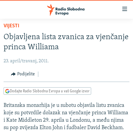
Dostupni
linkovi
Pređite
VIJESTI
na
VIJESTI
Objavljena lista zvanica za vjenčanje
glavni
BOSNA I HERCEGOVINA
sadržaj
princa Williama
SRBIJA
Pređite
na
23. april/travanj, 2011.
KOSOVO
glavnu
CRNA GORA
Podijelite
navigaciju
Pređite
VIZUELNO
na
Dodajte Radio Slobodna Evropa u vaš Google izvor
PODCASTI
VIDEO
pretragu
Britanska monarhija je u subotu objavila listu zvanica
RAT U UKRAJINI
FOTOGALERIJE
koje su potvrdile dolazak na vjenčanje princa Williama
KINA NA BALKANU
INFOGRAFIKE
i Kate Middleton 29. aprila u Londonu, a među njima
su pop zvijezda Elton John i fudbaler David Beckham.
RSE PRIČE IZ SVIJETA