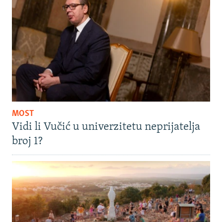
MOST
Vidi li Vučić u univerzitetu neprijatelja
broj 1?