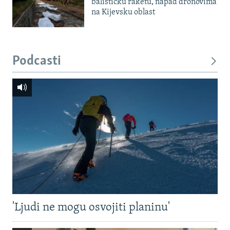
balističku raketu, napad dronovima
na Kijevsku oblast
Podcasti
'Ljudi ne mogu osvojiti planinu'