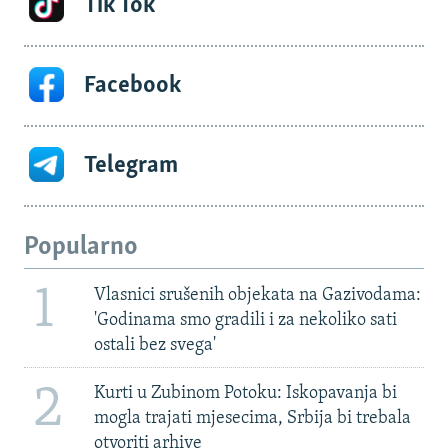
Tik Tok
Facebook
Telegram
Popularno
1
Vlasnici srušenih objekata na Gazivodama:
'Godinama smo gradili i za nekoliko sati
ostali bez svega'
2
Kurti u Zubinom Potoku: Iskopavanja bi
mogla trajati mjesecima, Srbija bi trebala
otvoriti arhive