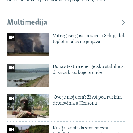
Zelenski stiže u prvu zvaničnu posjetu Beogradu
Multimedija
Vatrogasci gase požare u Srbiji, dok
toplotni talas ne jenjava
Dunav testira energetsku stabilnost
država kroz koje protiče
'Ovo je moj dom': Život pod ruskim
dronovima u Hersonu
Rusija lansirala smrtonosnu