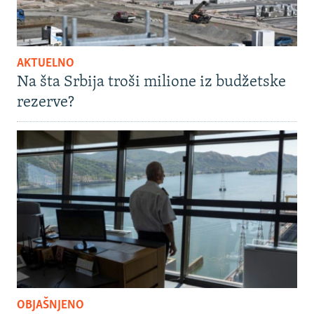
AKTUELNO
Na šta Srbija troši milione iz budžetske
rezerve?
OBJAŠNJENO