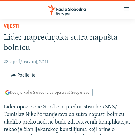
Dostupni
linkovi
Pređite
VIJESTI
na
VIJESTI
Lider naprednjaka sutra napušta
glavni
BOSNA I HERCEGOVINA
sadržaj
bolnicu
SRBIJA
Pređite
na
23. april/travanj, 2011.
KOSOVO
glavnu
CRNA GORA
Podijelite
navigaciju
Pređite
VIZUELNO
na
Dodajte Radio Slobodna Evropa u vaš Google izvor
PODCASTI
VIDEO
pretragu
Lider opozicione Srpske napredne stranke /SNS/
RAT U UKRAJINI
FOTOGALERIJE
Tomislav Nikolić namjerava da sutra napusti bolnicu
KINA NA BALKANU
INFOGRAFIKE
ukoliko preko noći ne bude zdravstvenih komplikacija,
rekao je član ljekarskog konzilijuma koji brine o
RSE PRIČE IZ SVIJETA