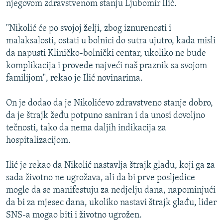
njegovom zdravstvenom stanju Ljubomir Ilić.
ISPRIČAJ MI
DNEVNO@RSE
"Nikolić će po svojoj želji, zbog iznurenosti i
malaksalosti, ostati u bolnici do sutra ujutro, kada misli
SPECIJALI RSE
da napusti Kliničko-bolnički centar, ukoliko ne bude
VIŠE OD NASLOVA
komplikacija i provede najveći naš praznik sa svojom
PRATITE NAS
familijom", rekao je Ilić novinarima.
GENOCID U SREBRENICI
POPLAVE I KLIZIŠTA U BIH 2024.
On je dodao da je Nikolićevo zdravstveno stanje dobro,
da je štrajk žeđu potpuno saniran i da unosi dovoljno
TV LIBERTY
Sve RFE/RL stranice
tečnosti, tako da nema daljih indikacija za
POST SCRIPTUM
hospitalizacijom.
MOJA EVROPA
Ilić je rekao da Nikolić nastavlja štrajk glađu, koji ga za
TRI DECENIJE OD RATA U BIH
sada životno ne ugrožava, ali da bi prve posljedice
SVE KARTE DEJTONA
mogle da se manifestuju za nedjelju dana, napominjući
da bi za mjesec dana, ukoliko nastavi štrajk glađu, lider
NASTANAK I RASPAD JUGOSLAVIJE
SNS-a mogao biti i životno ugrožen.