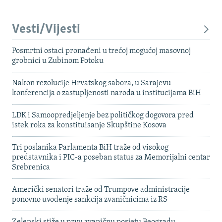
Vesti/Vijesti
Posmrtni ostaci pronađeni u trećoj mogućoj masovnoj
grobnici u Zubinom Potoku
Nakon rezolucije Hrvatskog sabora, u Sarajevu
konferencija o zastupljenosti naroda u institucijama BiH
LDK i Samoopredjeljenje bez političkog dogovora pred
istek roka za konstituisanje Skupštine Kosova
Tri poslanika Parlamenta BiH traže od visokog
predstavnika i PIC-a poseban status za Memorijalni centar
Srebrenica
Američki senatori traže od Trumpove administracije
ponovno uvođenje sankcija zvaničnicima iz RS