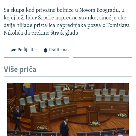
Sa skupa kod privatne bolnice u Novom Beogradu, u
kojoj leži lider Srpske napredne stranke, sinoć je oko
dvije hiljade pristalica naprednjaka pozvalo Tomislava
Nikolića da prekine štrajk glađu.
Podijelite
Pratite nas
Više priča